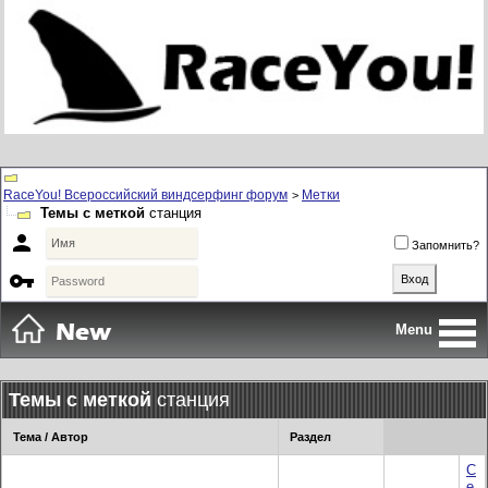
RaceYou! Всероссийский виндсерфинг форум
Метки
>
Темы с меткой
станция

Запомнить?

Menu
Темы с меткой
станция
Тема / Автор
Раздел
С
е