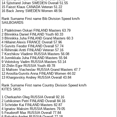
14 Sjöstrand Johan SWEDEN Overall 51.55
15 Faisst Klaus CANADA Veteran 51.22
16 Back Jenny SWEDEN Women 48.56
Rank Surname First name Bib Division Speed km/h
SAILBOARDS
1 Pääkkönen Oskari FINLAND Masters 63.79
2 Blinnikka Daniel FINLAND Youth 60.33
3 Blinnikka Juha FINLAND Grand Masters 60.3
4 Hillairet Alexis FRANCE Overall 57.96
5 Gurvits Feodor FINLAND Overall 57.74
6 Riihimäki Antti FINLAND Veteran 57.16
7 Korzhikov Vladimir RUSSIA Masters 56.08
8 Junnikkala Juha FINLAND Masters 55.94
9 Volotskoy Vadim RUSSIA Masters 53.14
10 Zhilin Egor RUSSIA Youth 49.78
11 Maltsev Viacheslav RUSSIA Grand Masters 47.7
12 Arosilta-Gurvits Anna FINLAND Women 44.02
13 Khargovskiy Andrey RUSSIA Overall 43.84
Rank Surname First name Country Division Speed km/h
KITES SKIS
1 Cherkashin Oleg RUSSIA Overall 92.16
2 Lehikoinen Petri FINLAND Overall 84.16
3 Schröder Kai FINLAND Masters 82.87
4 Ignatov Maksim RUSSIA Masters 79.05
5 Feudoroff Max RUSSIA Overall 77.84
6 Balyakin Andrei RUSSIA Overall 77.18