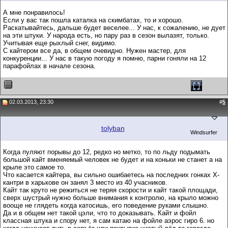
А мне понравилось!
Если у вас так пошла каталка на скимбатах, то и хорошо.
Раскатывайтесь, дальше будет веселее... У нас, к сожалению, не дует
на эти штуки. У народа есть, но пару раз в сезон вылазят, только.
Учитывая еще рыхлый снег, видимо.
С кайтером все да, в общем очевидно. Нужен мастер, для
конкуренции... У нас в такую погоду я помню, парни гоняли на 12
парафойлах в начале сезона.
02.03.2013, 23:30
#
5
tolyban
Windsurfer
Когда пуляют порывы до 12, редко но метко, то по льду подымать
большой кайт вменяемый человек не будет и на коньки не станет а на
крыле это самое то.
Что касается кайтера, вы сильно ошибаетесь на последних гонках Х-
кантри в харькове он занял 3 место из 40 учасников.
Кайт так круто не режиться не теряя скорости и кайт такой площади,
сверх шустрый нужно больше внимания к контролю, на крыло можно
вооще не глядеть когда катосишь, его поведение руками слышно.
Да и в общем нет такой цэли, что то доказывать. Кайт и фойл
классная штука и спору нет, я сам катаю на фойле аэрос гиро 6. но