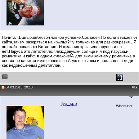
Почитал.ВштыривАлово-главное условие.Согласен.Но если втыкает от
кайта,зачем разоряться на крылья?Ну толькочто для разнообразия...Я
вот кайт осваиваю.Вставляет.И желания крыльев/парусов и пр.-
нет.Паруса это лето:тепло,пляж,девушки,солнце и я под парусом-
романтика и кайф в одном флаконе!А для зимы кайт-ему романтика в
снегах не клеится.имхо,канешшно.А уж с крылом и подавно:выглядит
как недоношенный дельтаплан...
04.03.2013, 20:18
#
12
Ilya_spb
Windsurfer