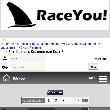
RaceYou! Всероссийский виндсерфинг форум
Зимний виндсерфинг и
>
сноукайтинг
Зимний кайтинг
>
Что быстрее, Кайтвинг или Кайт ?

Запомнить?

Menu
1
2
3
4
>
Страница 1 из 4