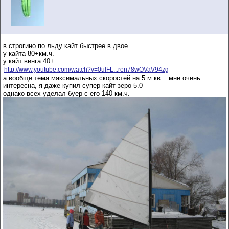
в строгино по льду кайт быстрее в двое.
у кайта 80+км.ч.
у кайт винга 40+
http://www.youtube.com/watch?v=0ulFL...ren78wOVaV94zg
а вообще тема максимальных скоростей на 5 м кв... мне очень
интересна, я даже купил супер кайт зеро 5.0
однако всех уделал буер с его 140 км.ч.