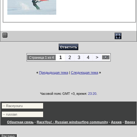
1
2
3
4
>
Страница 1 из 4
«
Предыдущая тема
|
Следующая тема
»
Часовой пояс GMT +3, время:
23:20
.
Обратная связь
-
RaceYou! - Russian windsurfing community
-
Архив
-
Вверх