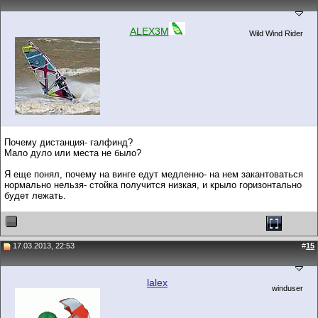
ALEX3M
Wild Wind Rider
Почему дистанция- галфинд?
Мало дуло или места не было?
Я еще понял, почему на винге едут медленно- на нем закантоваться
нормально нельзя- стойка получится низкая, и крыло горизонтально
будет лежать.
17.03.2013, 22:53
#
15
lalex
winduser