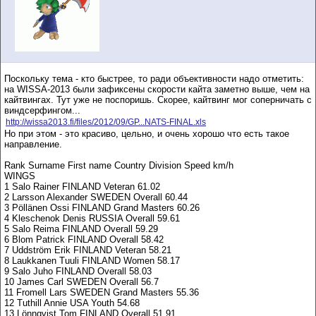
Поскольку тема - кто быстрее, то ради объективности надо отметить:
на WISSA-2013 были зафиксены скорости кайта заметно выше, чем на
кайтвингах. Тут уже не поспоришь. Скорее, кайтвинг мог соперничать с
виндсерфингом...
http://wissa2013.fi/files/2012/09/GP...NATS-FINAL.xls
Но при этом - это красиво, цельно, и очень хорошо что есть такое
направление.
Rank Surname First name Country Division Speed km/h
WINGS
1 Salo Rainer FINLAND Veteran 61.02
2 Larsson Alexander SWEDEN Overall 60.44
3 Pöllänen Ossi FINLAND Grand Masters 60.26
4 Kleschenok Denis RUSSIA Overall 59.61
5 Salo Reima FINLAND Overall 59.29
6 Blom Patrick FINLAND Overall 58.42
7 Uddström Erik FINLAND Veteran 58.21
8 Laukkanen Tuuli FINLAND Women 58.17
9 Salo Juho FINLAND Overall 58.03
10 James Carl SWEDEN Overall 56.7
11 Fromell Lars SWEDEN Grand Masters 55.36
12 Tuthill Annie USA Youth 54.68
13 Lönnqvist Tom FINLAND Overall 51.91