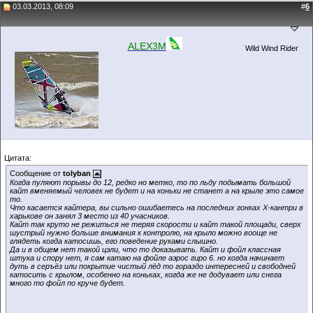
03.03.2013, 08:09
#
6
ALEX3M
Wild Wind Rider
Цитата:
Сообщение от
tolyban
Когда пуляют порывы до 12, редко но метко, то по льду подымать большой
кайт вменяемый человек не будет и на коньки не станет а на крыле это самое
то.
Что касается кайтера, вы сильно ошибаетесь на последних гонках Х-кантри в
харькове он занял 3 место из 40 учасников.
Кайт так круто не режиться не теряя скорости и кайт такой площади, сверх
шустрый нужно больше внимания к контролю, на крыло можно вооще не
глядеть когда катосишь, его поведение руками слышно.
Да и в общем нет такой цэли, что то доказывать. Кайт и фойл классная
штука и спору нет, я сам катаю на фойле аэрос гиро 6. но когда начинает
дуть в серъёз или покрытие чистый лёд то гораздо интересней и свободней
катосить с крылом, особенно на коньках, когда же не додувает или снега
много то фойл по круче будет.