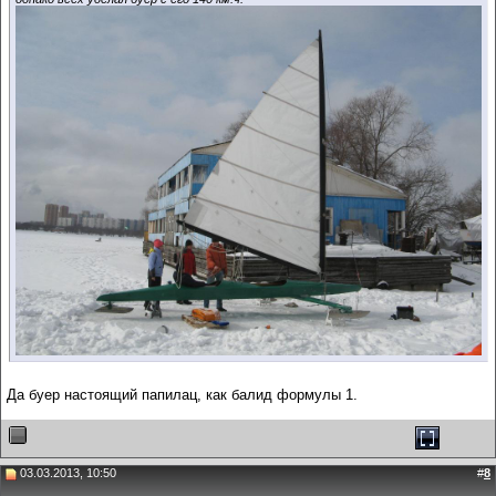
Да буер настоящий папилац, как балид формулы 1.
03.03.2013, 10:50
#
8