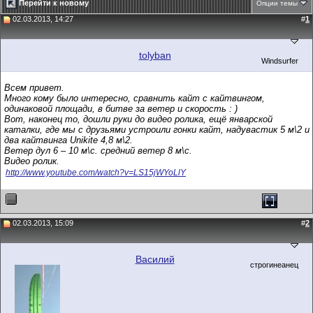
Перейти к новому
Опции темы
02.03.2013, 14:27
#
1
tolyban
Windsurfer
Всем привет.
Много кому было интересно, сравнить кайт с кайтвингом,
одинаковой площади, в битве за ветер и скорость : )
Вот, наконец то, дошли руки до видео ролика, ещё январской
каталки, где мы с друзьями устроили гонки кайт, надувастик 5 м\2 и
два кайтвинга Unikite 4,8 м\2.
Ветер дул 6 – 10 м\с. средний ветер 8 м\с.
Видео ролик.
http://www.youtube.com/watch?v=LS15jWYoLlY
02.03.2013, 15:09
#
2
Василий
строгинеанец