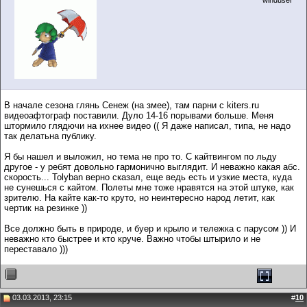
winduser
В начале сезона глянь Сенеж (на змее), там парни с kiters.ru
видеоафтограф поставили. Дуло 14-16 порывами больше. Меня
штормило глядючи на ихнее видео (( Я даже написал, типа, не надо
так делатьна публику.
Я бы нашел и выложил, но тема не про то. С кайтвингом по льду
другое - у ребят довольно гармонично выглядит. И неважно какая абс.
скорость... Tolyban верно сказал, еще ведь есть и узкие места, куда
не сунешься с кайтом. Полеты мне тоже нравятся на этой штуке, как
зрителю. На кайте как-то круто, но неинтересно народ летит, как
чертик на резинке ))
Все должно быть в природе, и буер и крыло и тележка с парусом )) И
неважно кто быстрее и кто круче. Важно чтобы штырило и не
переставало )))
03.03.2013, 23:15
#
10