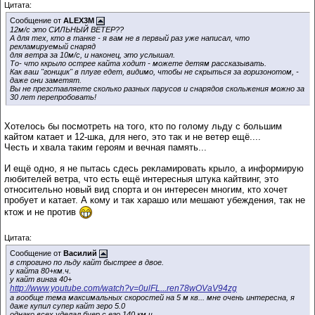
Цитата:
Сообщение от
ALEX3M
12м/с это СИЛЬНЫЙ ВЕТЕР??
А для тех, кто в танке - я вам не в первый раз уже написал, что
рекламируемый снаряд
для ветра за 10м/с, и наконец, это услышал.
То- что ккрыло острее кайта ходит - можете детям рассказывать.
Как ваш "гонщик" в плуге едет, видимо, чтобы не скрыться за горизонотом, -
даже они заметят.
Вы не презставляете сколько разных парусов и снарядов скольжения можно за
30 лет перепробовать!
Хотелось бы посмотреть на того, кто по голому льду с большим
кайтом катает и 12-шка, для него, это так и не ветер ещё....
Честь и хвала таким героям и вечная память...
И ещё одно, я не пытась сдесь рекламировать крыло, а информирую
любителей ветра, что есть ещё интересныя штука кайтвинг, это
относительно новый вид спорта и он интересен многим, кто хочет
пробует и катает. А кому и так харашо или мешают убеждения, так не
ктож и не против
Цитата:
Сообщение от
Василий
в строгино по льду кайт быстрее в двое.
у кайта 80+км.ч.
у кайт винга 40+
http://www.youtube.com/watch?v=0ulFL...ren78wOVaV94zg
а вообще тема максимальных скоростей на 5 м кв... мне очень интересна, я
даже купил супер кайт зеро 5.0
однако всех уделал буер с его 140 км.ч.