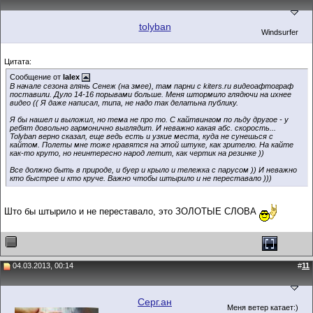
tolyban
Windsurfer
Цитата:
Сообщение от
lalex
В начале сезона глянь Сенеж (на змее), там парни с kiters.ru видеоафтограф
поставили. Дуло 14-16 порывами больше. Меня штормило глядючи на ихнее
видео (( Я даже написал, типа, не надо так делатьна публику.
Я бы нашел и выложил, но тема не про то. С кайтвингом по льду другое - у
ребят довольно гармонично выглядит. И неважно какая абс. скорость...
Tolyban верно сказал, еще ведь есть и узкие места, куда не сунешься с
кайтом. Полеты мне тоже нравятся на этой штуке, как зрителю. На кайте
как-то круто, но неинтересно народ летит, как чертик на резинке ))
Все должно быть в природе, и буер и крыло и тележка с парусом )) И неважно
кто быстрее и кто круче. Важно чтобы штырило и не переставало )))
Што бы штырило и не переставало, это ЗОЛОТЫЕ СЛОВА
04.03.2013, 00:14
#
11
Серг.ан
Меня ветер катает:)