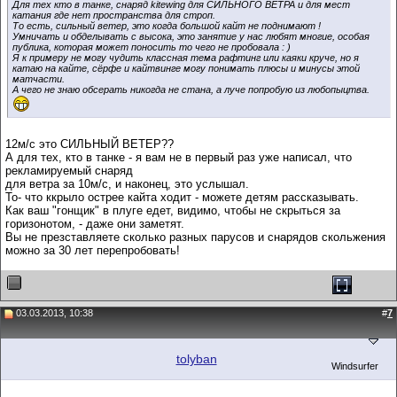
Для тех кто в танке, снаряд kitewing для СИЛЬНОГО ВЕТРА и для мест
катания где нет пространства для строп.
То есть, сильный ветер, это когда большой кайт не поднимают !
Умничать и обделывать с высока, это занятие у нас любят многие, особая
публика, которая может поносить то чего не пробовала : )
Я к примеру не могу чудить классная тема рафтинг или каяки круче, но я
катаю на кайте, сёрфе и кайтвинге могу понимать плюсы и минусы этой
матчасти.
А чего не знаю обсерать никогда не стана, а луче попробую из любопыцтва.
12м/с это СИЛЬНЫЙ ВЕТЕР??
А для тех, кто в танке - я вам не в первый раз уже написал, что
рекламируемый снаряд
для ветра за 10м/с, и наконец, это услышал.
То- что ккрыло острее кайта ходит - можете детям рассказывать.
Как ваш "гонщик" в плуге едет, видимо, чтобы не скрыться за
горизонотом, - даже они заметят.
Вы не презставляете сколько разных парусов и снарядов скольжения
можно за 30 лет перепробовать!
03.03.2013, 10:38
#
7
tolyban
Windsurfer