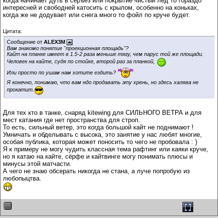
когда начинает дуть в серъёз или покрытие чистый лёд то гораздо
интересней и свободней катосить с крылом, особенно на коньках,
когда же не додувает или снега много то фойл по круче будет.
Цитата:
Сообщение от
ALEX3M
Вам знакомо понятие "проекционная площадь"?
Кайт на планке имеет в 1.5-2 раза меньше тягу, чем парус той же площади.
Человек на кайте, судя по стойке, второй раз за планкой,
Или просто по ушам нам хотите ездить?
Я конечно, понимаю, что вам ндо продавать эту хрень, но здесь халява не
прокатит.
Для тех кто в танке, снаряд kitewing для СИЛЬНОГО ВЕТРА и для
мест катания где нет пространства для строп.
То есть, сильный ветер, это когда большой кайт не поднимают !
Умничать и обделывать с высока, это занятие у нас любят многие,
особая публика, которая может поносить то чего не пробовала : )
Я к примеру не могу чудить классная тема рафтинг или каяки круче,
но я катаю на кайте, сёрфе и кайтвинге могу понимать плюсы и
минусы этой матчасти.
А чего не знаю обсерать никогда не стана, а луче попробую из
любопыцтва.