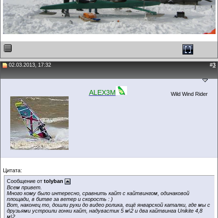
02.03.2013, 17:32
#
3
ALEX3M
Wild Wind Rider
Цитата:
Сообщение от
tolyban
Всем привет.
Много кому было интересно, сравнить кайт с кайтвингом, одинаковой
площади, в битве за ветер и скорость : )
Вот, наконец то, дошли руки до видео ролика, ещё январской каталки, где мы с
друзьями устроили гонки кайт, надувастик 5 м\2 и два кайтвинга Unikite 4,8
м\2.