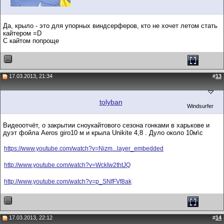
Да, крыло - это для упорных виндсерферов, кто не хочет летом стать
кайтером =D
С кайтом попроще
17.03.2013, 21:34
#
13
tolyban
Windsurfer
Видеоотчёт, о закрытии сноукайтового сезона гонками в харькове и
дуэт фойла Aeros giro10 м и крыла Unikite 4,8 . Дуло около 10м\с
https://www.youtube.com/watch?v=Nizm...layer_embedded
http://www.youtube.com/watch?v=WckIw2thtJQ
http://www.youtube.com/watch?v=p_SNfFVf8ak
17.03.2013, 22:12
#
14