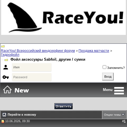
RaceYou! Всероссийский виндсерфинг форум
Продажа матчасти
>
>
Гидрофойл
Фойл аксессуары Sabfoil, другие / сумки

Запомнить?

Menu
Перейти к новому
Опции темы
10.06.2026, 09:30
#
1