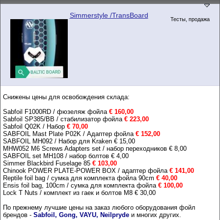
Simmerstyle /TransBoard
Тесты, продажа
Снижены цены для освобождения склада:
Sabfoil F1000RD / фюзеляж фойла
€ 160,00
Sabfoil SP385/BB / стабилизатор фойла
€ 223,00
Sabfoil Q02K / Набор
€ 70,00
SABFOIL Mast Plate P02K / Адаптер фойла
€ 152,00
SABFOIL MH092 / Набор для Kraken € 15,00
MHW052 M6 Screws Adapters set / набор переходников € 8,00
SABFOIL set MH108 / набор болтов € 4,00
Simmer Blackbird Fuselage 85
€ 103,00
Chinook POWER PLATE-POWER BOX / адаптер фойла
€ 141,00
Reptile foil bag / сумка для комплекта фойла 90cm
€ 40,00
Ensis foil bag, 100cm / сумка для комплекта фойла
€ 100,00
Lock T Nuts / комплект из гаек и болтов М8 € 30,00
По прежнему лучшие цены на заказ любого оборудования фойл
брендов -
Sabfoil, Gong, VAYU, Neilpryde
и многих других.