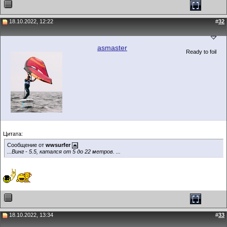
18.10.2022, 12:22
#
32
asmaster
Ready to foil
Цитата:
Сообщение от
wwsurfer
...Винг - 5.5, катался от 5 до 22 метров. ...
18.10.2022, 13:34
#
33