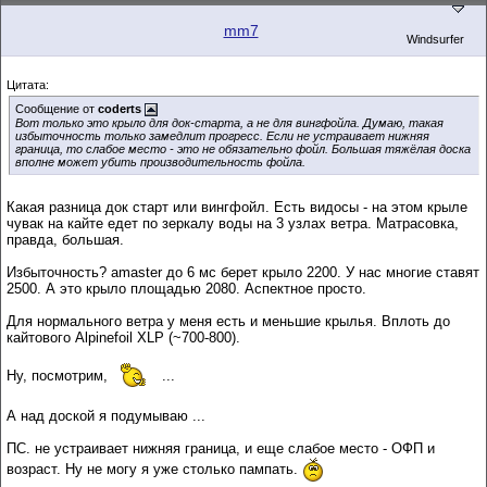
mm7
Windsurfer
Цитата:
Сообщение от
coderts
Вот только это крыло для док-старта, а не для вингфойла. Думаю, такая
избыточность только замедлит прогресс. Если не устраивает нижняя
граница, то слабое место - это не обязательно фойл. Большая тяжёлая доска
вполне может убить производительность фойла.
Какая разница док старт или вингфойл. Есть видосы - на этом крыле
чувак на кайте едет по зеркалу воды на 3 узлах ветра. Матрасовка,
правда, большая.
Избыточность? amaster до 6 мс берет крыло 2200. У нас многие ставят
2500. А это крыло площадью 2080. Аспектное просто.
Для нормального ветра у меня есть и меньшие крылья. Вплоть до
кайтового Alpinefoil XLP (~700-800).
Ну, посмотрим,
...
А над доской я подумываю ...
ПС. не устраивает нижняя граница, и еще слабое место - ОФП и
возраст. Ну не могу я уже столько пампать.