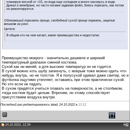
планирую весной от +15, но вода еще холодная и много нахожусь в воде.
Думал о мембране, но часто ногами задеваю фойл, боюсь порезать, как потом
он ремонтируется.
Облегаюший порезать проще, свободный сухой проще порвать, зацепив
мешком за угол.
Цитата:
В общем кто на чем катает, какие преимущества и недостатки.
Преимущество мокрого - значительно дешевле и широкий
температурный диапазон сменой костюма.
Сухой как ни меняй, а для высоких температур он не годится.
В сухой можно хоть шубу запихнуть, с мокрым тоже можно одеть что-
нибудь внутрь, но не толстое. Я в полусухой одевал даже свитер, но и
футболка ощутимо утепляет, оставаясь при этом практически сухой.
Но это если не падать.
В сухом придётся учиться плавать на поверхности, а не столбиком,
тогда костюм будет целым. Впрочем, он этому способствует
присутствием воздуха внутри.
Последний раз редактировалось latad; 24.10.2022 в
13:12
24.10.2022, 12:34
#
42