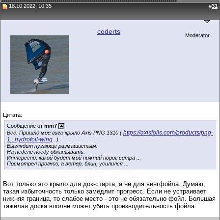
18.10.2022, 10:35
#
31
coderts
Moderator
Цитата:
Сообщение от
mm7
https://axisfoils.com/products/png-
Все. Пришло мое гига-крыло Axis PNG 1310 (
1...hydrofoil-wing
).
Выглядит пугающе размашистым.
На неделе поеду обкатывать.
Интересно, какой будет мой нижний порог ветра ...
Посмотрел прогноз, а ветер, блин, усилился ...
Вот только это крыло для док-старта, а не для вингфойла. Думаю,
такая избыточность только замедлит прогресс. Если не устраивает
нижняя граница, то слабое место - это не обязательно фойл. Большая
тяжёлая доска вполне может убить производительность фойла.