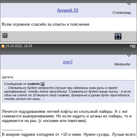
Андрей 33
Сталинград
Всем огромное спасибо за ответы и пояснения.
24.10.2022, 18:29
#
43
mm7
Windsurfer
Цитата:
Сообщение от
coderts
... Одеваться будет непросто (лучше при одевании ноги руки в пакет
целофановый, чтобы легче проходили). Сниматься будет ваще писец - я если
один на споте по 10 минут свой снимаю, буквально в рукав дуть приходится,
чтобы отлип от кожи. ...
Лечится пододеванием летней кофты из скользкой лайкры. А с ног
снимается выворачиванием. Но если надеть и штаны из лайкры, то и
надевается на раз, (с носками или пакетами).
-----------------
В мокром гидрике холоднее от +10 и ниже. Нужен сухарь. Лучше всего