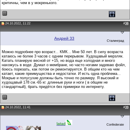
критичны, чем в у мокренького.
24.10.2022, 11:22
#
38
Андрей 33
Сталинград
Можно подробнее про возраст... КМК... Мне 50 лет. В силу возраста
катаюсь не более 3 часов с одним перерывом. Худощавый мерзляк.
Катать планирую весной от +15, но вода еще холодная и много
нахожусь в воде. Думал о мембране, но часто ногами задеваю фойл,
боюсь порезать, как потом он ремонтируется. В общем кто на чем
катает, какие преимущества и недостатки. И есть одна проблема...
Мокрые и полусухие должны быть точно по размеру. Я высокий и
худощавый 178 см.-65 кг. длинные руки и ноги ( в общем не
стандартный), брать придётся без примерки по интернету.
24.10.2022, 11:41
#
39
latad
Confederate