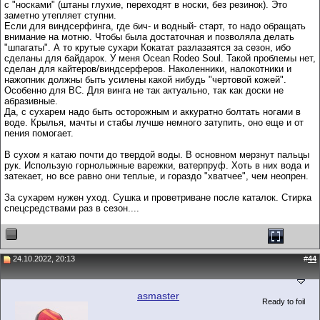
с "носками" (штаны глухие, переходят в носки, без резинок). Это
заметно утепляет ступни.
Если для виндсерфинга, где бич- и водный- старт, то надо обращать
внимание на мотню. Чтобы была достаточная и позволяла делать
"шпагаты". А то крутые сухари Кокатат разлазаятся за сезон, ибо
сделаны для байдарок. У меня Ocean Rodeo Soul. Такой проблемы нет,
сделан для кайтеров/виндсерферов. Наколенники, налокотники и
нажопник должны быть усилены какой нибудь "чертовой кожей".
Особенно для ВС. Для винга не так актуально, так как доски не
абразивные.
Да, с сухарем надо быть осторожным и аккуратно болтать ногами в
воде. Крылья, мачты и стабы лучше немного затупить, оно еще и от
пения помогает.
В сухом я катаю почти до твердой воды. В основном мерзнут пальцы
рук. Использую горнолыжные варежки, ватерпруф. Хоть в них вода и
затекает, но все равно они теплые, и гораздо "хватчее", чем неопрен.
За сухарем нужен уход. Сушка и проветриване после каталок. Стирка
спецсредствами раз в сезон....
24.10.2022, 20:13
#
44
asmaster
Ready to foil