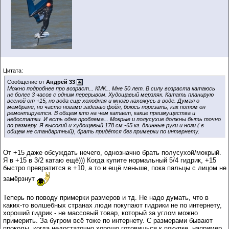
Цитата:
Сообщение от
Андрей 33
Можно подробнее про возраст... КМК... Мне 50 лет. В силу возраста катаюсь
не более 3 часов с одним перерывом. Худощавый мерзляк. Катать планирую
весной от +15, но вода еще холодная и много нахожусь в воде. Думал о
мембране, но часто ногами задеваю фойл, боюсь порезать, как потом он
ремонтируется. В общем кто на чем катает, какие преимущества и
недостатки. И есть одна проблема... Мокрые и полусухие должны быть точно
по размеру. Я высокий и худощавый 178 см.-65 кг. длинные руки и ноги ( в
общем не стандартный), брать придётся без примерки по интернету.
От +15 даже обсуждать нечего, однозначно брать полусухой/мокрый.
Я в +15 в 3/2 катаю ещё))) Когда купите нормальный 5/4 гидрик, +15
быстро превратится в +10, а то и ещё меньше, пока пальцы с лицом не
замёрзнут
Теперь по поводу примерки размеров и тд. Не надо думать, что в
каких-то волшебных странах люди покупают гидрики не по интернету,
хороший гидрик - не массовый товар, который за углом можно
примерить. За бугром всё тоже по интернету. С размерами бывают
проколы, когда недостаточно хорошо готовишься к покупке, например