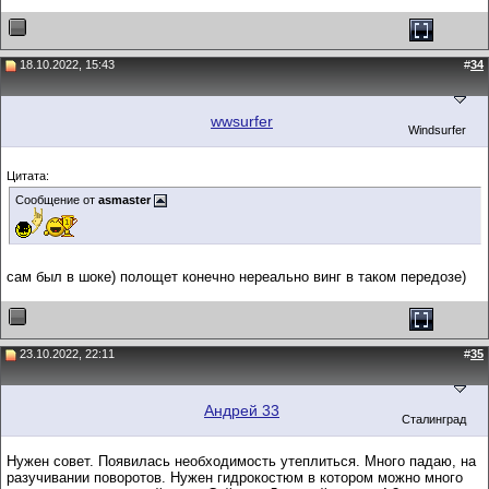
18.10.2022, 15:43
#
34
wwsurfer
Windsurfer
Цитата:
Сообщение от
asmaster
сам был в шоке) полощет конечно нереально винг в таком передозе)
23.10.2022, 22:11
#
35
Андрей 33
Сталинград
Нужен совет. Появилась необходимость утеплиться. Много падаю, на
разучивании поворотов. Нужен гидрокостюм в котором можно много