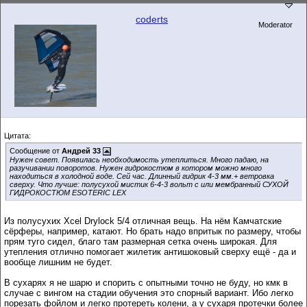
coderts
Moderator
Цитата:
Сообщение от
Андрей 33
Нужен совет. Появилась необходимость утеплиться. Много падаю, на
разучивании поворотов. Нужен гидрокостюм в котором можно много
находиться в холодной воде. Сей час. Длинный гидрик 4-3 мм.+ ветровка
сверху. Что лучше: полусухой мистик 6-4-3 вольт с или мембранный СУХОЙ
ГИДРОКОСТЮМ ESOTERIC LEX
Из полусухих Xcel Drylock 5/4 отличная вещь. На нём Камчатские
сёрферы, например, катают. Но брать надо впритык по размеру, чтобы
прям туго сидел, благо там размерная сетка очень широкая. Для
утепления отлично помогает жилетик антишоковый сверху ещё - да и
вообще лишним не будет.
В сухарях я не шарю и спорить с опытными точно не буду, но кмк в
случае с вингом на стадии обучения это спорный вариант. Ибо легко
порезать фойлом и легко протереть колени, а у сухаря протечки более