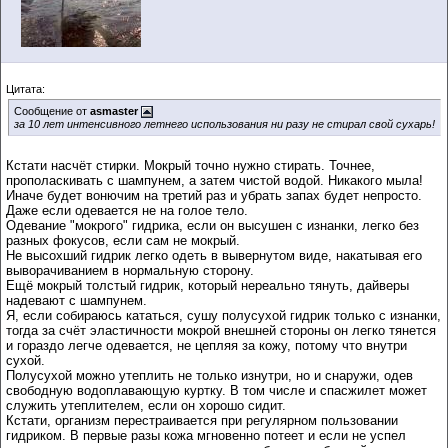
Цитата:
Сообщение от
asmaster
за 10 лет интенсивного летнего использования ни разу не стирал свой сухарь!
Кстати насчёт стирки. Мокрый точно нужно стирать. Точнее,
прополаскивать с шампунем, а затем чистой водой. Никакого мыла!
Иначе будет вонючим на третий раз и убрать запах будет непросто.
Даже если одевается не на голое тело.
Одевание "мокрого" гидрика, если он высушен с изнанки, легко без
разных фокусов, если сам не мокрый.
Не высохший гидрик легко одеть в вывернутом виде, накатывая его
выворачиванием в нормальную сторону.
Ещё мокрый толстый гидрик, который нереально тянуть, дайверы
надевают с шампунем.
Я, если собираюсь кататься, сушу полусухой гидрик только с изнанки,
тогда за счёт эластичности мокрой внешней стороны он легко тянется
и гораздо легче одевается, не цепляя за кожу, потому что внутри
сухой.
Полусухой можно утеплить не только изнутри, но и снаружи, одев
свободную водоплавающую куртку. В том числе и спасжилет может
служить утеплителем, если он хорошо сидит.
Кстати, организм перестраивается при регулярном пользовании
гидриком. В первые разы кожа мгновенно потеет и если не успел