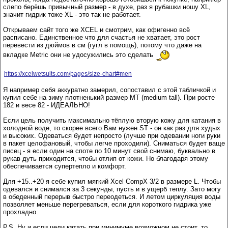
слепо берёшь привычный размер - в духе, раз я рубашки ношу XL,
значит гидрик тоже XL - это так не работает.
Открываем сайт того же XCEL и смотрим, как офигенно всё
расписано. Единственное что для счастья не хватает, это рост
перевести из дюймов в см (гугл в помощь), потому что даже на
вкладке Metric они не удосужились это сделать
https://xcelwetsuits.com/pages/size-chart#men
Я например себя аккуратно замерил, сопоставил с этой табличкой и
купил себе на зиму плотненький размер MT (medium tall). При росте
182 и весе 82 - ИДЕАЛЬНО!
Если цель получить максимально тёплую вторую кожу для катания в
холодной воде, то скорее всего Вам нужен ST - он как раз для худых
и высоких. Одеваться будет непросто (лучше при одевании ноги руки
в пакет целофановый, чтобы легче проходили). Сниматься будет ваще
писец - я если один на споте по 10 минут свой снимаю, буквально в
рукав дуть приходится, чтобы отлип от кожи. Но благодаря этому
обеспечивается супертепло и комфорт.
Для +15..+20 я себе купил мягкий Xcel CompX 3/2 в размере L. Чтобы
одевался и снимался за 3 секунды, пусть и в ущерб теплу. Зато могу
в обеденный перерыв быстро переодеться. И летом циркуляция воды
позволяет меньше перегреваться, если для короткого гидрика уже
прохладно.
P.S. Ну и если цели катать при минимуме возможном не стоит, то