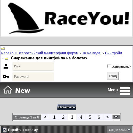
RaceYou! Всероссийский виндсерфинг форум
Та же вода!
Вингфойл
>
>
Снаряжение для вингфойла на болотах

Запомнить?

Menu
<
1
2
3
4
5
6
>
Страница 3 из 6
Перейти к новому
Опции темы