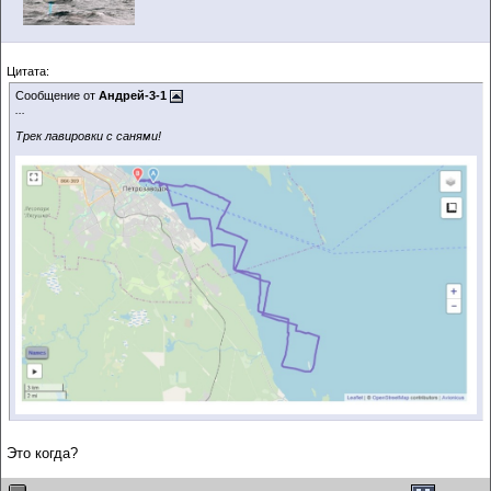
Цитата:
Сообщение от
Андрей-3-1
...
Трек лавировки с санями!
Это когда?