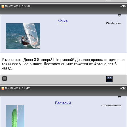
04.02.2014, 16:58
#
36
Volka
Windsurfer
У меня есть Дюна 3.8 -зверь! Штормовой! Доволен,правда штормов ни
так много у нас бывает. Достался он мне кажется от Фотона,лет 6
назад.
05.10.2014, 11:42
#
37
Василий
строгинеанец