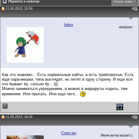
Перейти к новому
Опции темы
11.05.2013, 15:56
#
31
lalex
winduser
Как это знакомо... Есть нормальные кайты, а есть трабловатые. Есть
еще пара-мешки, типа выглядят, но летят в одну сторону. И еще все
это бывает бу, сильно бу... (((
Можно заниматься укрощением, а можно в маршруты ходить, тем
временем. Или прыгать. Или еще чего...
11.05.2013, 16:16
#
32
Серг.ан
Меня ветер катает:)