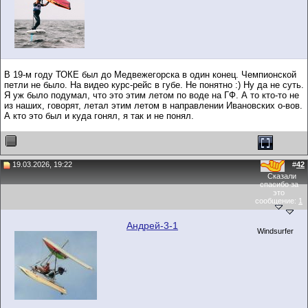
В 19-м году ТОКЕ был до Медвежегорска в один конец. Чемпионской
петли не было. На видео курс-рейс в губе. Не понятно :) Ну да не суть.
Я уж было подумал, что это этим летом по воде на ГФ. А то кто-то не
из наших, говорят, летал этим летом в направлении Ивановских о-вов.
А кто это был и куда гонял, я так и не понял.
19.03.2026, 19:22
#
42
Сказали
спасибо за
это
сообщение:
1
Андрей-3-1
Windsurfer