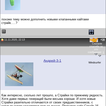
похоже тему можно дополнить новыми клапанными кайтами
страйк.....?
11.11.2020, 22:13
#
38
Сказали
спасибо за
это
сообщение:
1
Андрей-3-1
Windsurfer
Как интересно, сколько лет прошло, а Страйки по прежнему редкость.
Хотя даже первых генераций были весьма хороши. И хотя новые
Страйки разительно отличаются от своих предшественников, с
каждым годом становятся только лучше. Прикупил себе Страйк-16.