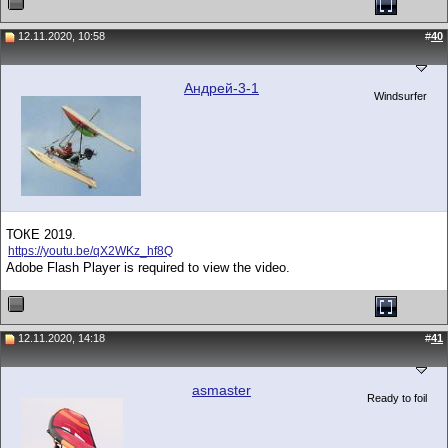
12.11.2020, 10:58
#
40
Андрей-3-1
Windsurfer
ТОКЕ 2019.
https://youtu.be/qX2WKz_hf8Q
Adobe Flash Player is required to view the video.
12.11.2020, 14:18
#
41
asmaster
Ready to foil