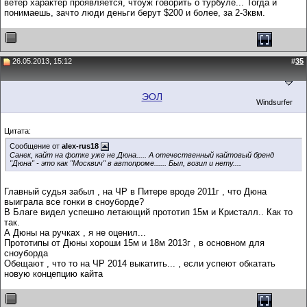
ветер характер проявляется, чтоуж говорить о турбуле... Тогда и
понимаешь, зачто люди деньги берут $200 и более, за 2-3квм.
26.05.2013, 15:12
#
35
ЭОЛ
Windsurfer
Цитата:
Сообщение от
alex-rus18
Санек, кайт на фотке уже не Дюна..... А отечественный кайтовый бренд
"Дюна" - это как "Москвич" в автопроме...... Был, возил и нету....
Главный судья забыл , на ЧР в Питере вроде 2011г , что Дюна
выиграла все гонки в сноуборде?
В Благе видел успешно летающий прототип 15м и Кристалл.. Как то
так.
А Дюны на ручках , я не оценил...
Прототипы от Дюны хороши 15м и 18м 2013г , в основном для
сноуборда
Обещают , что то на ЧР 2014 выкатить... , если успеют обкатать
новую концепцию кайта