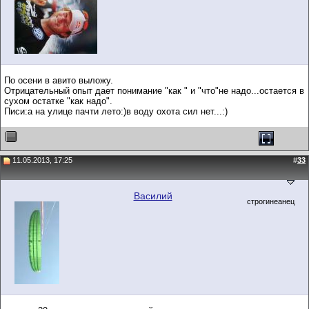
По осени в авито выложу.
Отрицательный опыт дает понимание "как " и "что"не надо...остается в
сухом остатке "как надо".
Писи:а на улице пачти лето:)в воду охота сил нет...:)
11.05.2013, 17:25
#
33
Василий
строгинеанец