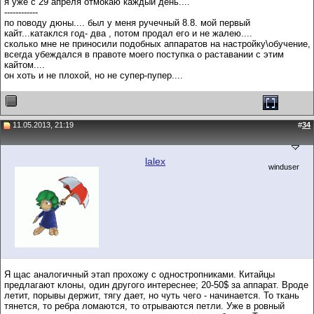
я уже с 29 апреля отмокаю каждый день....
------------
по поводу дюны.... был у меня ручечный 8.8. мой первый
кайт...катаклся год- два , потом продал его и не жалею....
сколько мне не приносили подобных аппаратов на настройку\обучение,
всегда убеждался в правоте моего поступка о раставании с этим
кайтом....
он хоть и не плохой, но не супер-пупер....
11.05.2013, 21:19
#
34
lalex
winduser
Я щас аналогичный этап прохожу с одностропниками. Китайцы
предлагают клоны, один другого интереснее; 20-50$ за аппарат. Вроде
летит, порывы держит, тягу дает, но чуть чего - начинается. То ткань
тянется, то ребра ломаются, то отрываются петли. Уже в ровный