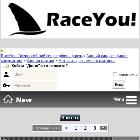
RaceYou! Всероссийский виндсерфинг форум
Зимний виндсерфинг и
>
сноукайтинг
Зимний кайтинг
Матчасть для зимнего кайтинга
>
>
Кайты "Дюна"-что скажите?

Запомнить?

Menu
<
1
2
3
Страница 3 из 3