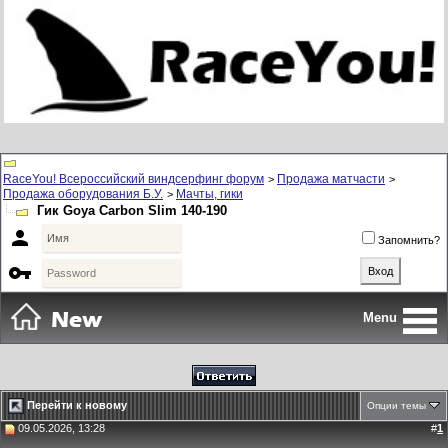
RaceYou! Всероссийский виндсерфинг форум
Продажа матчасти
>
>
Продажа оборудования Б.У.
Мачты, гики
>
Гик Goya Carbon Slim 140-190

Запомнить?

Menu
Перейти к новому
Опции темы
09.05.2026, 13:28
#
1