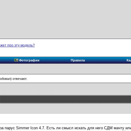
ажет про эту модель?
Фотографии
Правила
Ка
робовал) отвечают.
ра парус Simmer Icon 4.7. Есть ли смысл искать для него СДМ мачту ил