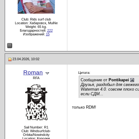
Club: Rids surf club
Location: Хабаровск, MuiNe
Weight: 65 kg.
Благодарностей:
222
Изображений:
15
23.04.2026, 10:02
Roman
Цитата:
RFA
Сообщение от
Pontikapei
Друзья, раздобыл для свежег
Waterman 4.0. совсем плохо 
если СДМ...
только RDM!
Sail Number: R1
Club: Windsurfclub-
Orbita/Nowindcity
Location: Королев