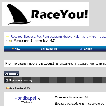
RaceYou! Всероссийский виндсерфинг форум
Матчасть
Кто что ск
>
>
Мачта для Simmer Icon 4.7
New
Sail numbers
Блоги
Кто что скажет про эту модель?
Вы спрашиваете - хозяева (или те, кто п
Перейти к новому
22.04.2026, 20:08
Pontikapei
Мачта для Simmer Icon 4.7
Windsurfer
Друзья, раздобыл для свежего вет