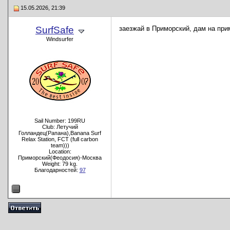
15.05.2026, 21:39
SurfSafe
заезжай в Приморский, дам на при
Windsurfer
Sail Number: 199RU
Club: Летучий
Голландец(Рапана),Banana Surf
Relax Station, FCT (full carbon
team)))
Location:
Приморский(Феодосия)-Москва
Weight: 79 kg.
Благодарностей:
97