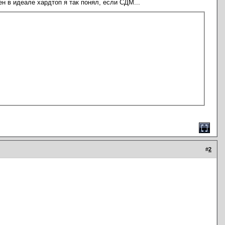
н в идеале хардтоп я так понял, если СДМ...
#
2