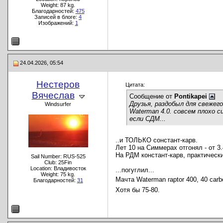
Weight: 87 kg.
Благодарностей:
475
Записей в блоге:
4
Изображений:
1
24.04.2026, 05:54
Нестеров
Цитата:
Вячеслав
Сообщение от
Pontikapei
Друзья, раздобыл для свежег
Windsurfer
Waterman 4.0. совсем плохо 
если СДМ...
..и ТОЛЬКО сонстант-карв.
Лет 10 на Симмерах отгонял - от 3.
На РДМ констант-карв, практическ
Sail Number: RUS-525
Club: 25Fin
Location: Владивосток
...погуглил...
Weight: 75 kg.
Мачта Waterman raptor 400, 40 ca
Благодарностей:
31
Хотя бы 75-80.