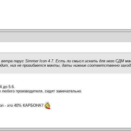
о ветра парус Simmer Icon 4.7. Есть ли смысл искать для него СДМ м
сидит, низ не прогибается мачты, даты нижние соответственно заходя
4 до 5.6.
и любого производителя, сидят замечательно.
rbon - это 40% КАРБОНА?