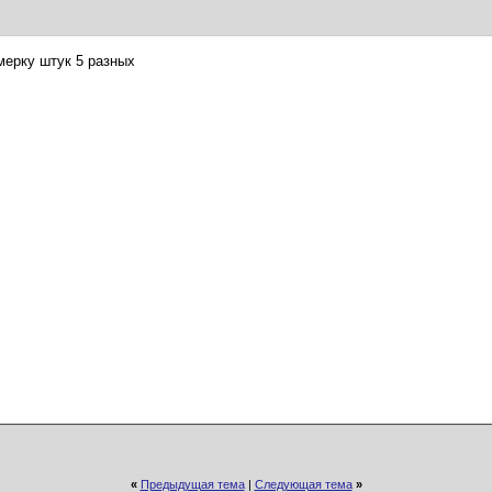
мерку штук 5 разных
«
Предыдущая тема
|
Следующая тема
»