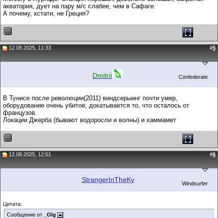
акватория, дует на пару м/с слабее, чем в Сафаге.
А почему, кстати, не Греция?
12.08.2025, 11:33
#
5
Dmitrii
Confederate
В Тунисе после революции(2011) виндсерыинг почти умер,
оборудование очень убитое, докатывается то, что осталось от
французов.
Локации Джерба (бывают водоросли и волны) и хаммамет
12.08.2025, 12:51
#
6
StrangerInTheKy
Windsurfer
Цитата:
Сообщение от
_Olg