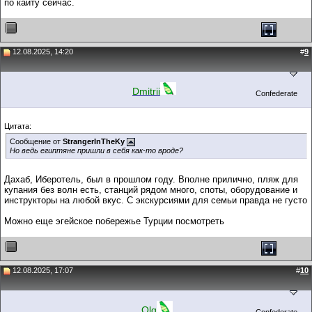
по кайту сейчас.
12.08.2025, 14:20
#
9
Dmitrii
Confederate
Цитата:
Сообщение от
StrangerInTheKy
Но ведь египтяне пришли в себя как-то вроде?
Дахаб, Иберотель, был в прошлом году. Вполне прилично, пляж для
купания без волн есть, станций рядом много, споты, оборудование и
инструкторы на любой вкус. С экскурсиями для семьи правда не густо
Можно еще эгейское побережье Турции посмотреть
12.08.2025, 17:07
#
10
_Olg