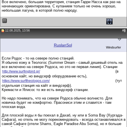
Все включено, большая территория, станция Гарри Насса как раз на
начинающих ориентирована. С купанием только не очень хорошо,
небольшая лагуна, в которой полно народу.
12.08.2025, 13:56
#
8
RuslanSol
Windsurfer
Если Родос - то на севере полно станций.
Я обычно езжу в Теологос (Summer Dream - самый дешевый отель на
все включено на севере Родоса, но это не первая линия). Станции
(в
http://www.surfingbird.gr/
основном кайт, но виндсерф оборудование есть),
(тут
https://www.surftheologos.com/
отдельная станция на кайт и виндсерф).
Кремасти и Ялисос то же есть виндсерф станции.
Но надо понимать, что на севере Родоса обычно волнисто. Для
новичка будет не комфортно. Прасониси этим и славится - там
плоская вода.
Для плоской воды я бы поехал в Дахаб, ну или в Soma Bay (Хургада-
Сафага), но отель не могу порекомендовать - всегда останавливался в
самой Сафаге (отели Shams, Eagle Paradise Abu Soma), но я больше