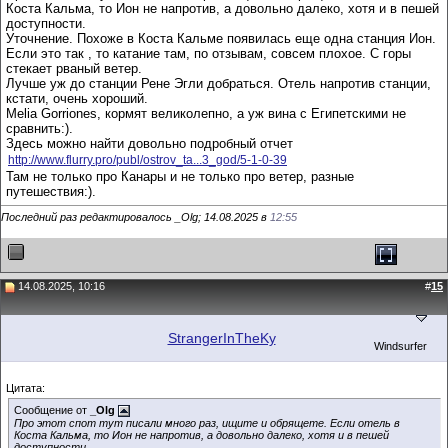
Коста Кальма, то Ион не напротив, а довольно далеко, хотя и в пешей
доступности.
Уточнение. Похоже в Коста Кальме появилась еще одна станция Ион.
Если это так , то катание там, по отзывам, совсем плохое. С горы
стекает рваный ветер.
Лучше уж до станции Рене Эгли добраться. Отель напротив станции,
кстати, очень хороший.
Melia Gorriones, кормят великолепно, а уж вина с Египетскими не
сравнить:).
Здесь можно найти довольно подробный отчет
http://www.flurry.pro/publ/ostrov_ta...3_god/5-1-0-39
Там не только про Канары и не только про ветер, разные
путешествия:).
Последний раз редактировалось _Olg; 14.08.2025 в
12:55
14.08.2025, 10:16
#
15
StrangerInTheKy
Windsurfer
Цитата:
Сообщение от
_Olg
Про этот спот тут писали много раз, ищите и обрящете. Если отель в
Коста Кальма, то Ион не напротив, а довольно далеко, хотя и в пешей
доступности.