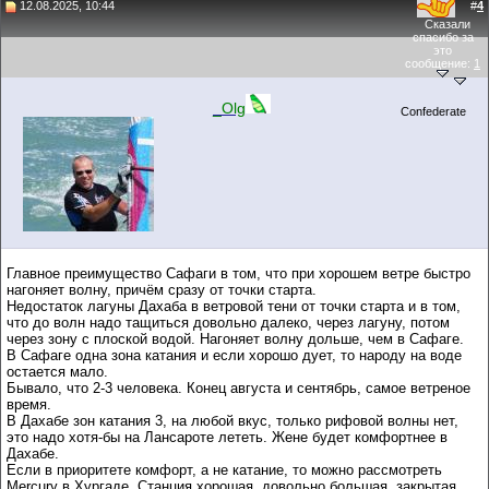
12.08.2025, 10:44
#
4
Сказали
спасибо за
это
сообщение:
1
_Olg
Confederate
Главное преимущество Сафаги в том, что при хорошем ветре быстро
нагоняет волну, причём сразу от точки старта.
Недостаток лагуны Дахаба в ветровой тени от точки старта и в том,
что до волн надо тащиться довольно далеко, через лагуну, потом
через зону с плоской водой. Нагоняет волну дольше, чем в Сафаге.
В Сафаге одна зона катания и если хорошо дует, то народу на воде
остается мало.
Бывало, что 2-3 человека. Конец августа и сентябрь, самое ветреное
время.
В Дахабе зон катания 3, на любой вкус, только рифовой волны нет,
это надо хотя-бы на Лансароте лететь. Жене будет комфортнее в
Дахабе.
Если в приоритете комфорт, а не катание, то можно рассмотреть
Mercury в Хургаде. Станция хорошая, довольно большая, закрытая