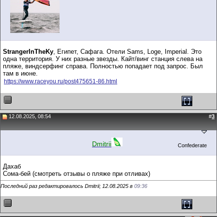
StrangerInTheKy
, Египет, Сафага. Отели Sams, Loge, Imperial. Это
одна территория. У них разные звезды. Кайт/винг станция слева на
пляже, виндсерфинг справа. Полностью попадает под запрос. Был
там в июне.
https://www.raceyou.ru/post475651-86.html
12.08.2025, 08:54
#
3
Dmitrii
Confederate
Дахаб
Сома-бей (смотреть отзывы о пляже при отливах)
Последний раз редактировалось Dmitrii; 12.08.2025 в
09:36