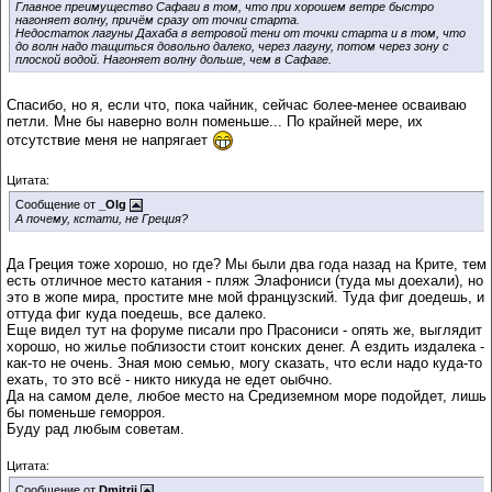
Главное преимущество Сафаги в том, что при хорошем ветре быстро
нагоняет волну, причём сразу от точки старта.
Недостаток лагуны Дахаба в ветровой тени от точки старта и в том, что
до волн надо тащиться довольно далеко, через лагуну, потом через зону с
плоской водой. Нагоняет волну дольше, чем в Сафаге.
Спасибо, но я, если что, пока чайник, сейчас более-менее осваиваю
петли. Мне бы наверно волн поменьше... По крайней мере, их
отсутствие меня не напрягает
Цитата:
Сообщение от
_Olg
А почему, кстати, не Греция?
Да Греция тоже хорошо, но где? Мы были два года назад на Крите, тем
есть отличное место катания - пляж Элафониси (туда мы доехали), но
это в жопе мира, простите мне мой французский. Туда фиг доедешь, и
оттуда фиг куда поедешь, все далеко.
Еще видел тут на форуме писали про Прасониси - опять же, выглядит
хорошо, но жилье поблизости стоит конских денег. А ездить издалека -
как-то не очень. Зная мою семью, могу сказать, что если надо куда-то
ехать, то это всё - никто никуда не едет оыбчно.
Да на самом деле, любое место на Средиземном море подойдет, лишь
бы поменьше геморроя.
Буду рад любым советам.
Цитата:
Сообщение от
Dmitrii