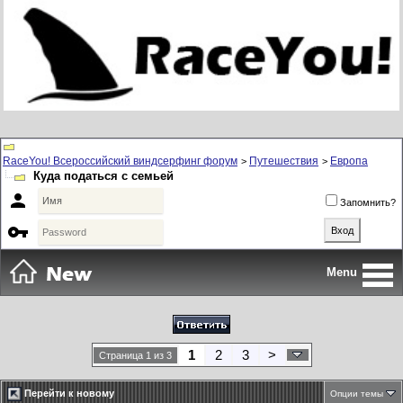
RaceYou! Всероссийский виндсерфинг форум
Путешествия
Европа
>
>
Куда податься с семьей

Запомнить?

Menu
1
2
3
>
Страница 1 из 3
Перейти к новому
Опции темы