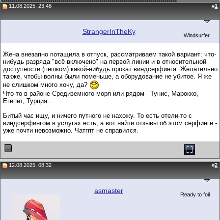
11.08.2025, 23:48
#
1
StrangerInTheKy
Windsurfer
Жена внезапно потащила в отпуск, рассматриваем такой вариант: что-
нибудь разряда "всё включено" на первой линии и в относительной
доступности (пешком) какой-нибудь прокат виндсерфинга. Желательно
также, чтобы волны были поменьше, а оборудование не убитое. Я же
не слишком много хочу, да?
Что-то в районе Средиземного моря или рядом - Тунис, Марокко,
Египет, Турция...
Битый час ищу, и ничего путного не нахожу. То есть отели-то с
виндсерфингом в услугах есть, а вот найти отзывы об этом серфинге -
уже почти невозможно. Чатгпт не справился.
12.08.2025, 08:32
#
2
asmaster
Ready to foil