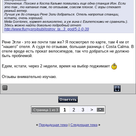
Уточнение. Похоже в Коста Кальме появилась еще одна станция Ион. Если
это так , то катание там, по отзывам, совсем плохое. С горы стекает
рваный ветер.
Лучше уж до станции Рене Эгли добраться. Отель напротив станции,
кстати, очень хороший.
Melia Gorriones, кормят великолепно, а уж вина с Египетскими не сравнить:).
Здесь можно найти довольно подробный отчет
http://www.flurry.pro/publ/ostrov_ta...3_god/5-1-0-39
Рене Эгли - это же почти там же? Я посмотрел по карте, там 4 км от
"нашего" отеля. А судя по отзывам, большая разница с Costa Calma. В
отеле вроде есть прокат велосипедов, так что добраться не должно
быть проблемой.
Едем, кстати, через 2 недели, время на выбор поджимает
Отзывы внимательно изучаю.
1
2
3
>
Страница 1 из 3
«
Предыдущая тема
|
Следующая тема
»