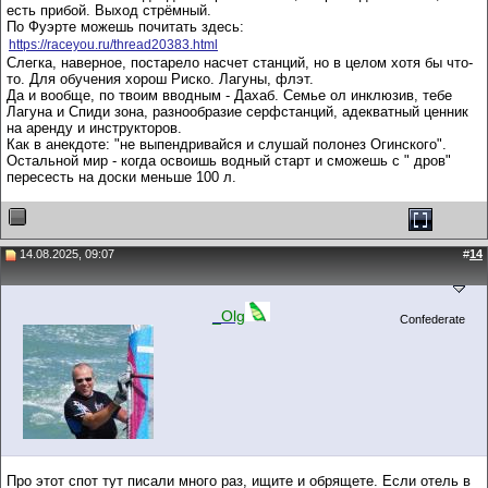
есть прибой. Выход стрёмный.
По Фуэрте можешь почитать здесь:
https://raceyou.ru/thread20383.html
Слегка, наверное, постарело насчет станций, но в целом хотя бы что-
то. Для обучения хорош Риско. Лагуны, флэт.
Да и вообще, по твоим вводным - Дахаб. Семье ол инклюзив, тебе
Лагуна и Спиди зона, разнообразие серфстанций, адекватный ценник
на аренду и инструкторов.
Как в анекдоте: "не выпендривайся и слушай полонез Огинского".
Остальной мир - когда освоишь водный старт и сможешь с " дров"
пересесть на доски меньше 100 л.
14.08.2025, 09:07
#
14
_Olg
Confederate
Про этот спот тут писали много раз, ищите и обрящете. Если отель в