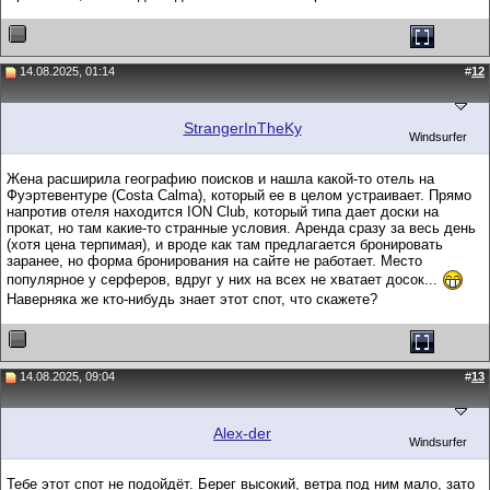
14.08.2025, 01:14
#
12
StrangerInTheKy
Windsurfer
Жена расширила географию поисков и нашла какой-то отель на
Фуэртевентуре (Costa Calma), который ее в целом устраивает. Прямо
напротив отеля находится ION Club, который типа дает доски на
прокат, но там какие-то странные условия. Аренда сразу за весь день
(хотя цена терпимая), и вроде как там предлагается бронировать
заранее, но форма бронирования на сайте не работает. Место
популярное у серферов, вдруг у них на всех не хватает досок...
Наверняка же кто-нибудь знает этот спот, что скажете?
14.08.2025, 09:04
#
13
Alex-der
Windsurfer
Тебе этот спот не подойдёт. Берег высокий, ветра под ним мало, зато