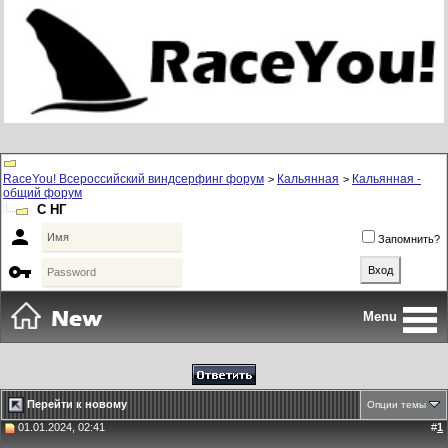
RaceYou! Всероссийский виндсерфинг форум
Кальянная
Кальянная -
>
>
общий форум
С НГ

Запомнить?

Menu
Перейти к новому
Опции темы
01.01.2024, 02:41
#
1