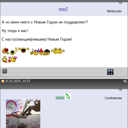
mm7
Windsurfer
А чо меня никто с Новым Годом не поздравляет?
Ну тогда я вас!
С насту(пающим|пившим) Новым Годом!
01.01.2024, 10:33
#
2
latad
Confederate