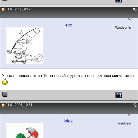
01.01.2026, 09:26
#
8
lexx
Windsurfer
У нас впервые лет за 15 на новый год выпал снег и мороз минус один
01.01.2026, 10:31
#
9
lalex
winduser