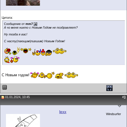
Цитата:
Сообщение от
mm7
А чо меня никто с Новым Годом не поздравляет?
Ну тогда я вас!
С насту(пающим|пившим) Новым Годом!
С Новым годом!
01.01.2024, 10:45
#
3
lexx
Windsurfer