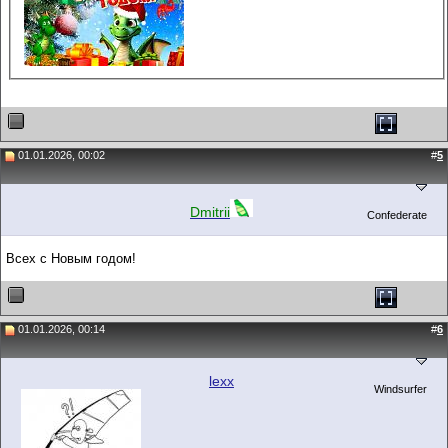
01.01.2026, 00:02
#
5
Dmitrii
Confederate
Всех с Новым годом!
01.01.2026, 00:14
#
6
lexx
Windsurfer