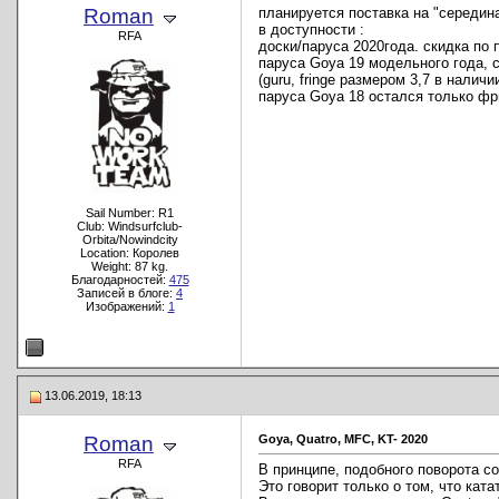
Roman
планируется поставка на "середин
в доступности :
RFA
доски/паруса 2020года. скидка по
паруса Goya 19 модельного года, 
(guru, fringe размером 3,7 в наличи
паруса Goya 18 остался только фр
Sail Number: R1
Club: Windsurfclub-
Orbita/Nowindcity
Location: Королев
Weight: 87 kg.
Благодарностей:
475
Записей в блоге:
4
Изображений:
1
13.06.2019, 18:13
Roman
Goya, Quatro, MFC, KT- 2020
RFA
В принципе, подобного поворота со
Это говорит только о том, что кат