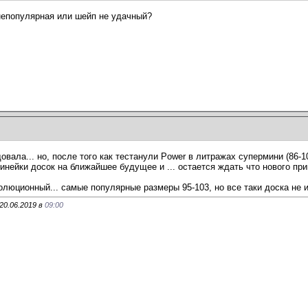
непопулярная или шейп не удачный?
довала... но, после того как тестанули Power в литражах супермини (86-
нейки досок на ближайшее будущее и ... остается ждать что нового прим
олюционный... самые популярные размеры 95-103, но все таки доска не 
20.06.2019 в
09:00