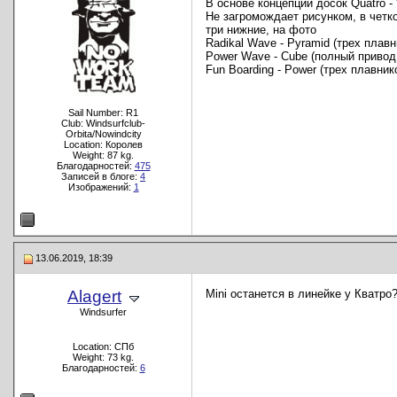
В основе концепции досок Quatro - "
Не загромождает рисунком, в четк
три нижние, на фото
Radikal Wave - Pyramid (трех плавни
Power Wave - Cube (полный привод, 
Fun Boarding - Power (трех плавнико
Sail Number: R1
Club: Windsurfclub-
Orbita/Nowindcity
Location: Королев
Weight: 87 kg.
Благодарностей:
475
Записей в блоге:
4
Изображений:
1
13.06.2019, 18:39
Alagert
Mini останется в линейке у Кватро
Windsurfer
Location: СПб
Weight: 73 kg.
Благодарностей:
6