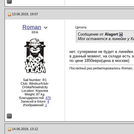
13.06.2019, 19:07
Roman
Цитата:
RFA
Сообщение от
Alagert
Mini останется в линейке у 
нет. супермини не будет в линейке 
в данный момент, на складе есть з
по цене 1850евро(цена в москве)
Последний раз редактировалось Roman; 
Sail Number: R1
Club: Windsurfclub-
Orbita/Nowindcity
Location: Королев
Weight: 87 kg.
Благодарностей:
475
Записей в блоге:
4
Изображений:
1
14.06.2019, 13:12