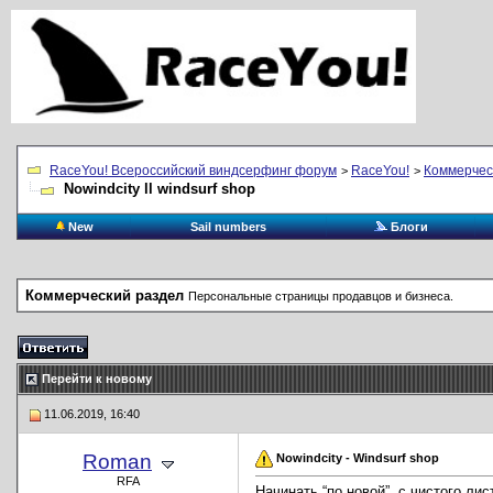
RaceYou! Всероссийский виндсерфинг форум
RaceYou!
Коммерчес
>
>
Nowindcity ll windsurf shop
New
Sail numbers
Блоги
Коммерческий раздел
Персональные страницы продавцов и бизнеса.
Перейти к новому
11.06.2019, 16:40
Roman
Nowindcity - Windsurf shop
RFA
Начинать “по новой”, с чистого ли