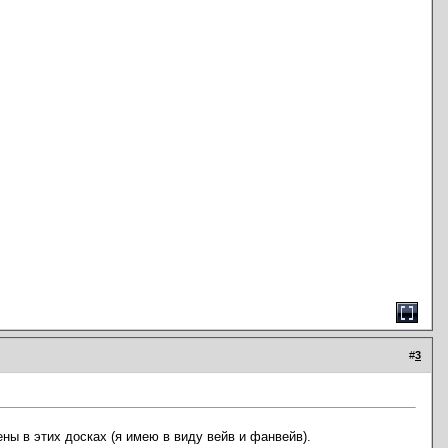
#
3
ны в этих досках (я имею в виду вейв и фанвейв).