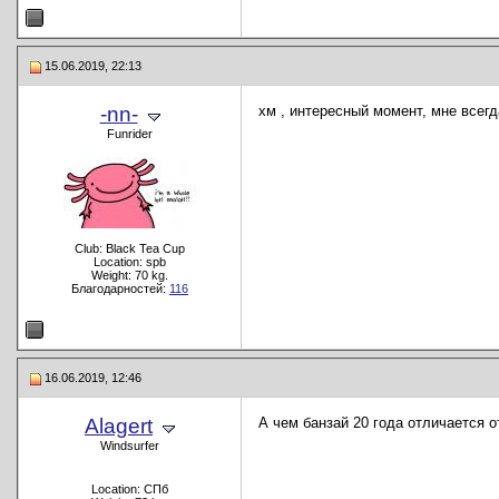
15.06.2019, 22:13
-nn-
хм , интересный момент, мне всег
Funrider
Club: Black Tea Cup
Location: spb
Weight: 70 kg.
Благодарностей:
116
16.06.2019, 12:46
Alagert
А чем банзай 20 года отличается о
Windsurfer
Location: СПб