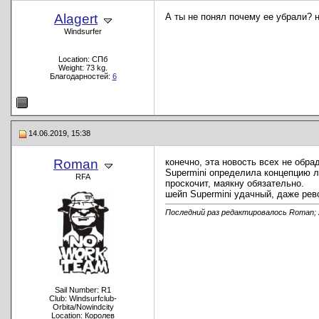
Alagert
А ты не понял почему ее убрали? 
Windsurfer
Location: СПб
Weight: 73 kg.
Благодарностей:
6
14.06.2019, 15:38
Roman
конечно, эта новость всех не обра
Supermini определила концепцию ли
RFA
проскочит, маякну обязательно.
шейп Supermini удачный, даже рев
Последний раз редактировалось Roman; 
Sail Number: R1
Club: Windsurfclub-
Orbita/Nowindcity
Location: Королев