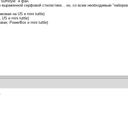
surfstyle" и фан.
о выраженной серфовой стилистике... но, со всем необходимым "набором
ковая на US и mini tuttle)
US и mini tuttle)
вая, PowerBox и mini tuttle)
?