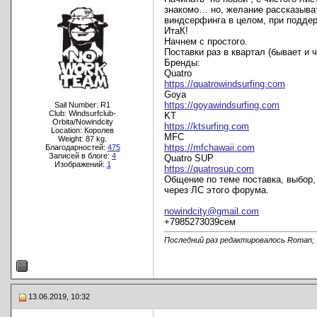
знакомо… но, желание рассказыват
виндсерфинга в целом, при поддер
ИтаК!
Начнем с простого.
Поставки раз в квартал (бывает и 
Бренды:
Quatro
https://quatrowindsurfing.com
Goya
https://goyawindsurfing.com
Sail Number: R1
Club: Windsurfclub-
KT
Orbita/Nowindcity
https://ktsurfing.com
Location: Королев
MFC
Weight: 87 kg.
https://mfchawaii.com
Благодарностей:
475
Записей в блоге:
4
Quatro SUP
Изображений:
1
https://quatrosup.com
Общение по теме поставка, выбор,
через ЛС этого форума.
nowindcity@gmail.com
+7985273039сем
Последний раз редактировалось Roman; 
13.06.2019, 10:32