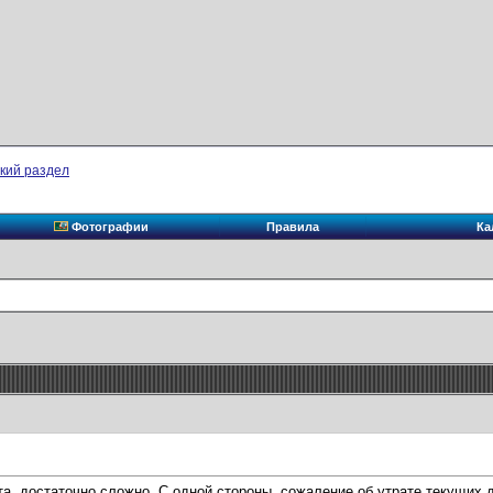
кий раздел
Фотографии
Правила
Ка
ста, достаточно сложно. С одной стороны, сожаление об утрате текущих 