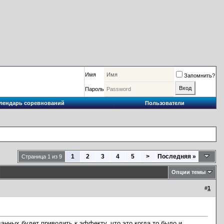
Имя
Запомнить?
Пароль
лендарь соревнований
Пользователи
1
2
3
4
5
>
Последняя
»
Страница 1 из 9
Опции темы
#
1
данных будет приводить к эффекту, что это когда то было и