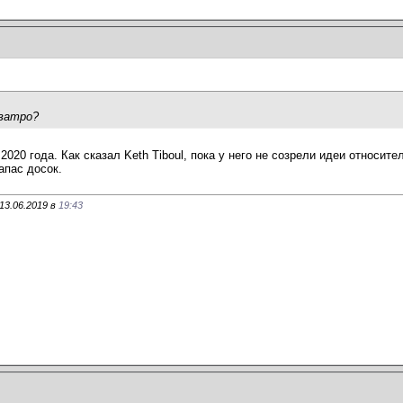
Кватро?
2020 года. Как сказал Keth Tiboul, пока у него не созрели идеи относител
апас досок.
13.06.2019 в
19:43