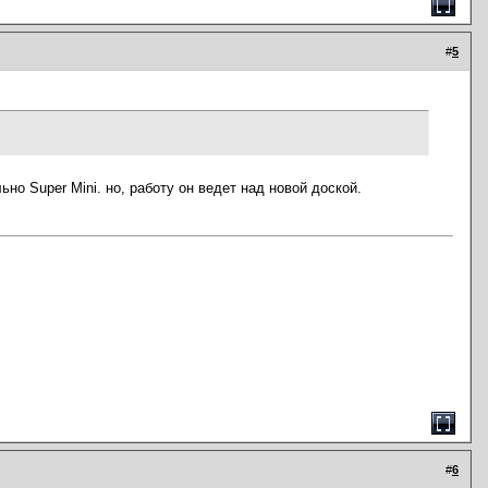
#
5
ьно Super Mini. но, работу он ведет над новой доской.
#
6