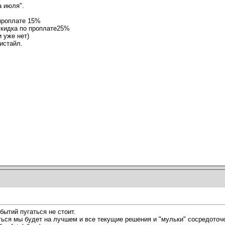
а июля".
 проплате 15%
скидка по проплате25%
и уже нет)
истайл.
бытий пугаться не стоит.
аться мы будет на лучшем и все текущие решения и "мульки" сосредоточе