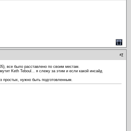
#
7
105), все было расставлено по своим местам.
утит Keth Teboul... я слежу за этим и если какой инсайд
из простых, нужно быть подготовленным.