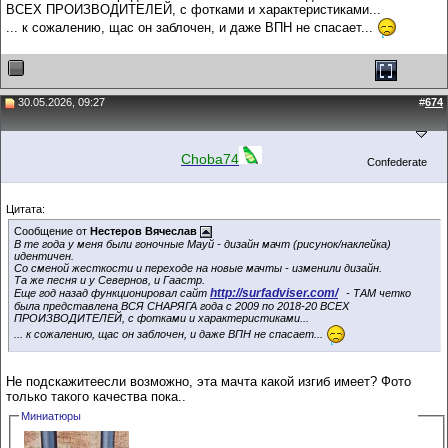
ВСЕХ ПРОИЗВОДИТЕЛЕЙ, с фотками и характеристиками...
... к сожалению, щас он заблочен, и даже ВПН не спасает...
30.05.2026, 09:27
#
674
Choba74
Confederate
Цитата:
Сообщение от
Нестеров Вячеслав
В те года у меня были гоночные Мауй - дизайн мачт (рисунок/наклейка)
идентичен.
Со сменой жесткости и переходе на новые мачты - изменили дизайн.
Та же песня и у Севернов, и Гаастр.
http://surfadviser.com/
Еще год назад функционировал сайт
- ТАМ четко
была представлена ВСЯ СНАРЯГА года с 2009 по 2018-20 ВСЕХ
ПРОИЗВОДИТЕЛЕЙ, с фотками и характеристиками...
... к сожалению, щас он заблочен, и даже ВПН не спасает...
Не подскажитеесли возможно, эта мачта какой изгиб имеет? Фото
только такого качества пока..
Миниатюры