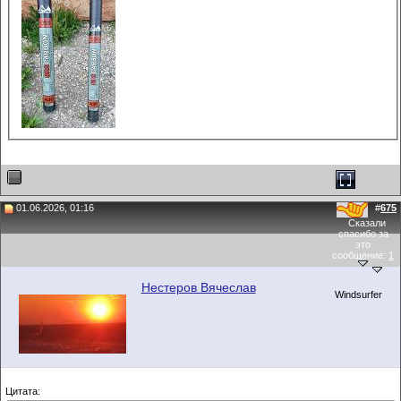
01.06.2026, 01:16
#
675
Сказали
спасибо за
это
сообщение:
1
Нестеров Вячеслав
Windsurfer
Цитата: