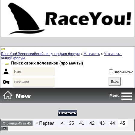
RaceYou! Всероссийский виндсерфинг форум
Матчасть
Матчасть -
>
>
общий форум
Поиск своих половинок (про мачты)

Запомнить?

Menu
«
Первая
<
35
41
42
43
44
45
Страница 45 из 45