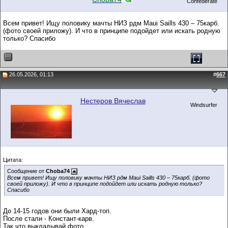
Confederate
Всем привет! Ищу половику мачты НИЗ рдм Maui Saills 430 – 75карб.
(фото своей приложу). И что в принципе подойдет или искать родную
только? Спасибо
26.05.2026, 01:13
#
667
Нестеров Вячеслав
Windsurfer
Цитата:
Сообщение от
Choba74
Всем привет! Ищу половику мачты НИЗ рдм Maui Saills 430 – 75карб. (фото
своей приложу). И что в принципе подойдет или искать родную только?
Спасибо
До 14-15 годов они были Хард-топ.
После стали - Констант-карв.
Так что выкладывай фото.