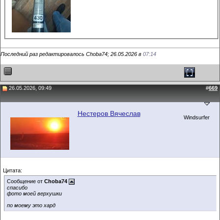
Последний раз редактировалось Choba74; 26.05.2026 в
07:14
26.05.2026, 09:49
#
669
Нестеров Вячеслав
Windsurfer
Цитата:
Сообщение от
Choba74
спасибо
фото моей верхушки
по моему это хард