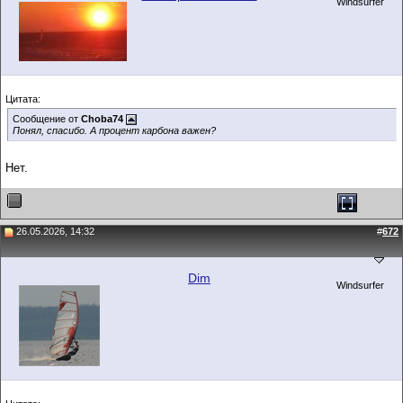
Windsurfer
Цитата:
Сообщение от
Choba74
Понял, спасибо. А процент карбона важен?
Нет.
26.05.2026, 14:32
#
672
Dim
Windsurfer