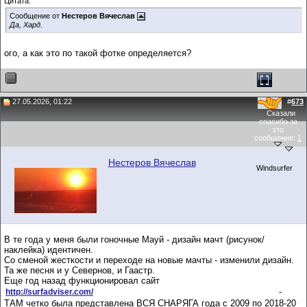
Цитата:
Сообщение от
Нестеров Вячеслав
Да, Хард.
ого, а как это по такой фотке определяется?
27.05.2026, 01:22
#
673
Сказали
спасибо за
это
сообщение:
1
Нестеров Вячеслав
Windsurfer
В те года у меня были гоночные Мауй - дизайн мачт (рисунок/
наклейка) идентичен.
Со сменой жесткости и переходе на новые мачты - изменили дизайн.
Та же песня и у Севернов, и Гаастр.
Еще год назад функционировал сайт
-
http://surfadviser.com/
ТАМ четко была представлена ВСЯ СНАРЯГА года с 2009 по 2018-20