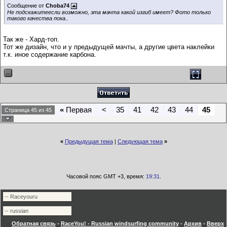
Сообщение от
Choba74
Не подскажитеесли возможно, эта мачта какой изгиб имеет? Фото только
такого качества пока..
Так же - Хард-топ.
Тот же дизайн, что и у предыдущей мачты, а другие цвета наклейки
т.к. иное содержание карбона.
«
Первая
<
35
41
42
43
44
45
Страница 45 из 45
«
Предыдущая тема
|
Следующая тема
»
Часовой пояс GMT +3, время:
19:31
.
Обратная связь
-
RaceYou! - Russian windsurfing community
-
Архив
-
Вверх