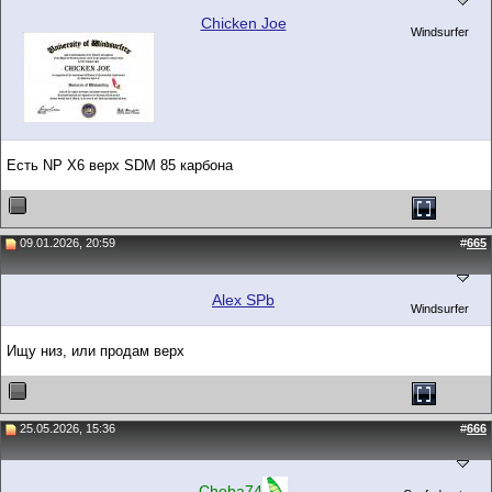
Chicken Joe
Windsurfer
Есть NP X6 верх SDM 85 карбона
09.01.2026, 20:59
#
665
Alex SPb
Windsurfer
Ищу низ, или продам верх
25.05.2026, 15:36
#
666
Choba74