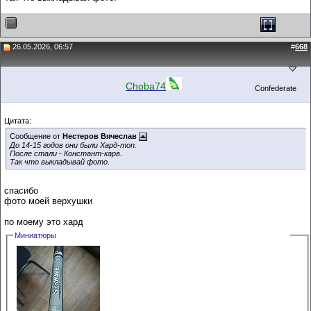
26.05.2026, 06:57
#
668
Choba74
Confederate
Цитата:
Сообщение от
Нестеров Вячеслав
До 14-15 годов они были Хард-топ.
После стали - Констант-карв.
Так что выкладывай фото.
спасибо
фото моей верхушки
по моему это хард
Миниатюры