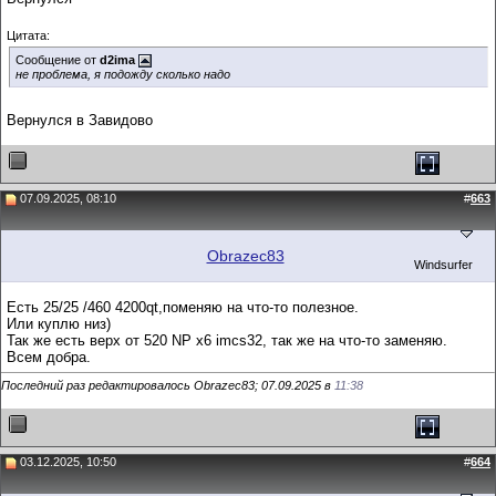
Цитата:
Сообщение от
d2ima
не проблема, я подожду сколько надо
Вернулся в Завидово
07.09.2025, 08:10
#
663
Obrazec83
Windsurfer
Есть 25/25 /460 4200qt,поменяю на что-то полезное.
Или куплю низ)
Так же есть верх от 520 NP x6 imcs32, так же на что-то заменяю.
Всем добра.
Последний раз редактировалось Obrazec83; 07.09.2025 в
11:38
03.12.2025, 10:50
#
664