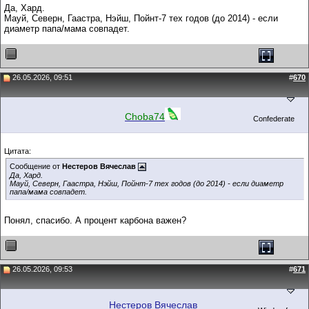
Да, Хард.
Мауй, Северн, Гаастра, Нэйш, Пойнт-7 тех годов (до 2014) - если
диаметр папа/мама совпадет.
26.05.2026, 09:51
#
670
Choba74
Confederate
Цитата:
Сообщение от
Нестеров Вячеслав
Да, Хард.
Мауй, Северн, Гаастра, Нэйш, Пойнт-7 тех годов (до 2014) - если диаметр
папа/мама совпадет.
Понял, спасибо. А процент карбона важен?
26.05.2026, 09:53
#
671
Нестеров Вячеслав