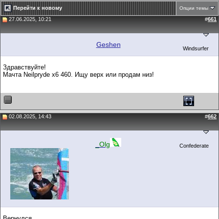
Перейти к новому
Опции темы
27.06.2025, 10:21
#
661
Geshen
Windsurfer
Здравствуйте!
Мачта Neilpryde x6 460. Ищу верх или продам низ!
02.08.2025, 14:43
#
662
_Olg
Confederate
Вернулся