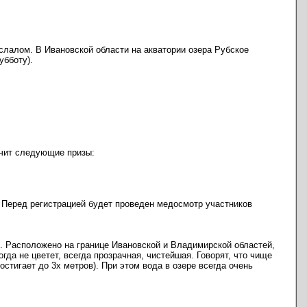
слалом. В Ивановской области на акватории озера Рубское
убботу).
учит следующие призы:
Перед регистрацией будет проведен медосмотр участников
м. Расположено на границе Ивановской и Владимирской областей,
да не цветет, всегда прозрачная, чистейшая. Говорят, что чище
стигает до 3х метров). При этом вода в озере всегда очень