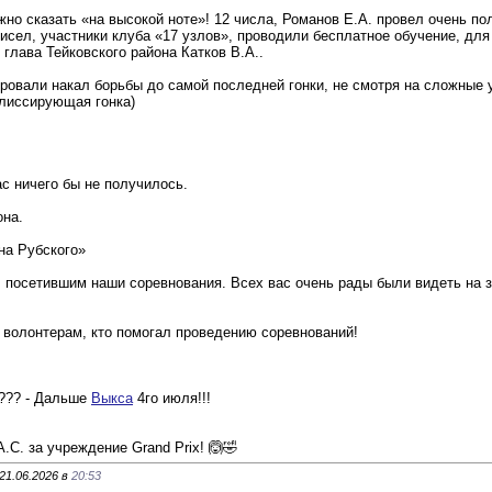
но сказать «на высокой ноте»! 12 числа, Романов Е.А. провел очень п
4 чисел, участники клуба «17 узлов», проводили бесплатное обучение, д
глава Тейковского района Катков В.А..
ровали накал борьбы до самой последней гонки, не смотря на сложные у
плиссирующая гонка)
ас ничего бы не получилось.
она.
на Рубского»
 посетившим наши соревнования. Всех вас очень рады были видеть на з
 волонтерам, кто помогал проведению соревнований!
???? - Дальше
Выкса
4го июля!!!
.С. за учреждение Grand Prix! 🙆🤣
21.06.2026 в
20:53