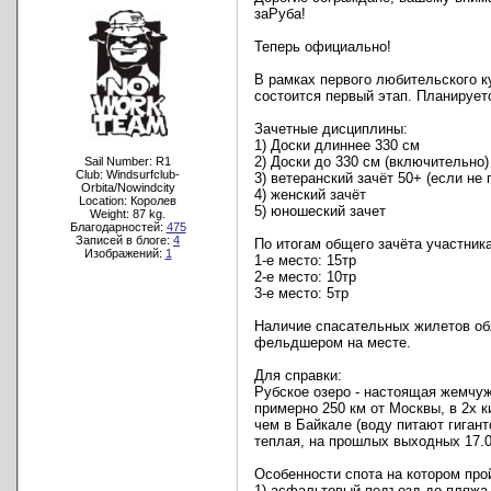
заРуба!
Теперь официально!
В рамках первого любительского к
состоится первый этап. Планируетс
Зачетные дисциплины:
1) Доски длиннее 330 см
2) Доски до 330 см (включительно)
Sail Number: R1
Club: Windsurfclub-
3) ветеранский зачёт 50+ (если не 
Orbita/Nowindcity
4) женский зачёт
Location: Королев
5) юношеский зачет
Weight: 87 kg.
Благодарностей:
475
Записей в блоге:
4
По итогам общего зачёта участник
Изображений:
1
1-е место: 15тр
2-е место: 10тр
3-е место: 5тр
Наличие спасательных жилетов об
фельдшером на месте.
Для справки:
Рубское озеро - настоящая жемчуж
примерно 250 км от Москвы, в 2х 
чем в Байкале (воду питают гигант
теплая, на прошлых выходных 17.0
Особенности спота на котором про
1) асфальтовый подъезд до пляжа