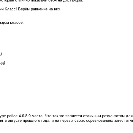
которые отлично показали себя на дистанции.
ий Класс! Берём равнение на них.
аждом классе.
)
од)
урс рейсе 4-6-8-9 места. Что так же является отличным результатом д
нг в августе прошлого года, и на первых своих соревнованиях занял отл