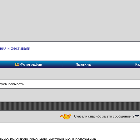
ния и фестивали
Фотографии
Правила
Ка
руем побывать.
Сказали спасибо за это сообщение:
2
анию публикую гоночную инструкцию и положение.