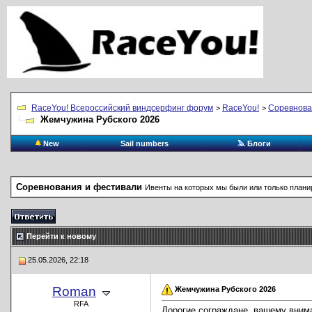
RaceYou! Всероссийский виндсерфинг форум
RaceYou!
Соревнова
>
>
Жемчужина Рубского 2026
New
Sail numbers
Блоги
Соревнования и фестивали
Ивенты на которых мы были или только плани
Перейти к новому
25.05.2026, 22:18
Roman
Жемчужина Рубского 2026
RFA
Дорогие сограждане, вашему вним