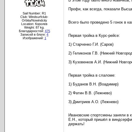
В этом году было много новичков, 
Профи, как всегда, показали Высш
Sail Number: R1
Club: Windsurfclub-
Orbita/Nowindcity
Всего было проведено 5 гонок в к
Location: Королев
Weight: 87 kg.
Благодарностей:
475
Записей в блоге:
4
Первая тройка в Курс-рейсе:
Изображений:
1
1) Старченко Г.И. (Саров)
2) Геликонов Г.В. (Нижний Новгород
3) Кузовенков А.И. (Нижний Новгор
Первая тройка в слаломе:
1) Буданов В.Н. (Воадимир)
2) Фатин В.В. (Лежнево)
3) Дмитриев А.О. (Лежнево)
Ивановские спортсмены заняли в к
Е.Н., который пришёл в виндсерфи
держать!