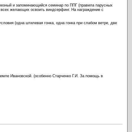
олезный и запоминающийся семинар по ППГ (правила парусных
ля всех желающих освоить виндсерфинг. На награждение с
словия (одна штилевая гонка, одна гонка при слабом ветре, две
емле Ивановской. (особенно Старченко Г.И. За помощь в