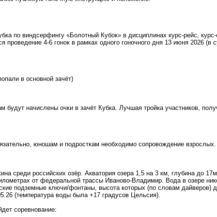
убка по виндсерфингу «Болотный Кубок» в дисциплинах курс-рейс, курс-
я проведение 4-6 гонок в рамках одного гоночного дня 13 июня 2026 (в с
попали в основной зачёт)
ам будут начислены очки в зачёт Кубка. Лучшая тройка участников, пол
язательно, юношам и подросткам необходимо сопровождение взрослых. 
ина среди российских озёр. Акватория озера 1,5 на 3 км, глубина до 17
километрах от федеральной трассы Иваново-Владимир. Вода в озере никог
ские подземные ключи/фонтаны, высота которых (по словам дайверов) до
5.26 (температура воды была +17 градусов Цельсия).
йдет соревнование: