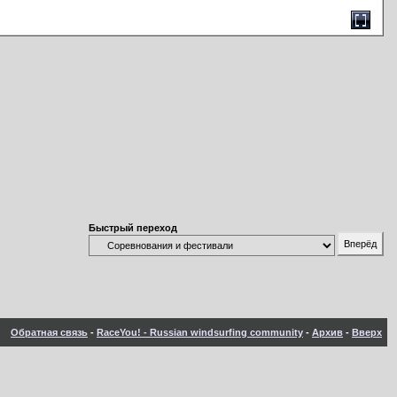
Быстрый переход
Обратная связь
-
RaceYou! - Russian windsurfing community
-
Архив
-
Вверх