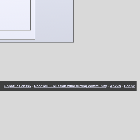
Обратная связь
-
RaceYou! - Russian windsurfing community
-
Архив
-
Вверх