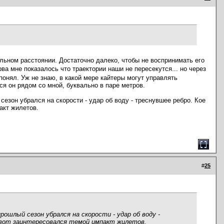
льном расстоянии. Достаточно далеко, чтобы не воспринимать его
рва мне показалось что траектории наши не пересекутся... но через
понял. Уж не знаю, в какой мере кайтеры могут управлять
ся он рядом со мной, буквально в паре метров.
сезон убрался на скорости - удар об воду - треснувшее ребро. Кое
акт жилетов.
#
25
рошлый сезон убрался на скорости - удар об воду -
ь вот заинтересовался темой импакт жилетов.