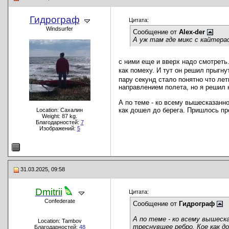
Гидрограф
Цитата:
Windsurfer
Сообщение от
Alex-der
А уж там где микс с кайтера
с ними еще и вверх надо смотреть
как помеху. И тут он решил прыгн
пару секунд стало понятно что лет
направлением полета, но я решил 
А по теме - ко всему вышесказанно
как дошел до берега. Пришлось пр
Location: Сахалин
Weight: 87 kg.
Благодарностей:
7
Изображений:
5
31.03.2025, 09:58
Dmitrii
Цитата:
Confederate
Сообщение от
Гидрограф
А по теме - ко всему вышеска
Location: Tambov
треснувшее ребро. Кое как д
Благодарностей:
48