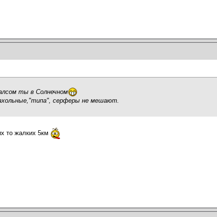
галсом ты в Солнечном
ахольные,"типа", серферы не мешают.
их то жалких 5км