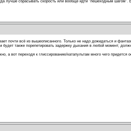
Тогда лучше сбрасывать скорость или вообще идти "пешеходным шагом". Е
ает почти всё из вышеописанного. Только не надо дожидаться и фантази
им будет также порепетировать задержку дыхания в любой момент, долж
но, а вот переходя к глиссированию/катапультам много чего придется ос