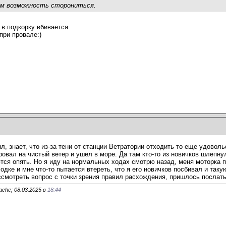
ем возможность сторониться.
 в подкорку вбивается.
при провале:)
л, знает, что из-за тени от станции Ветратории отходить то еще удовол
овал на чистый ветер и ушел в море. Да там кто-то из новичков шлепнул
тся опять. Но я иду на нормальных ходах смотрю назад, меня моторка пы
лодке и мне что-то пытается втереть, что я его новичков посбивал и так
ссмотреть вопрос с точки зрения правил расхождения, пришлось послать
che; 08.03.2025 в
18:44