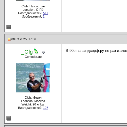
Club: Не состою
Location: С-Пб
Благодарностей:
517
Изображений:
1
08.03.2025, 17:36
В 90е на виндсерф.ру не раз жало
_Olg
Confederate
Club: Ильич
Location: Москва
Weight: 90 кг kg.
Благодарностей:
127