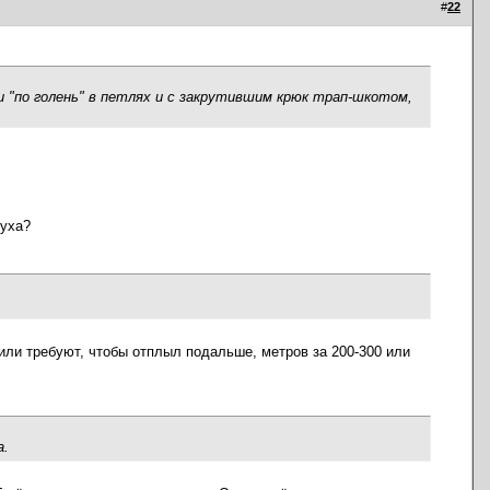
#
22
и "по голень" в петлях и с закрутившим крюк трап-шкотом,
духа?
или требуют, чтобы отплыл подальше, метров за 200-300 или
а.