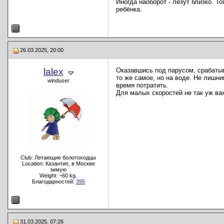
Иногда наоборот - лезут близко. 
ребёнка.
26.03.2025, 20:00
lalex
Оказавшись под парусом, срабатыв
то же самое, но на воде. Не лишн
winduser
время потратить.
Для малых скоростей не так уж важ
Club: Летающие болотоходцы
Location: Казантип, в Москве
зимую
Weight: ~60 kg.
Благодарностей:
395
31.03.2025, 07:26