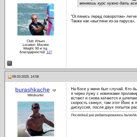
меняешь курс нужно дать вс
“Оглянись перед поворотом» легче
Также как «выгляни из-за паруса», 
Club: Ильич
Location: Москва
Weight: 90 кг kg.
Благодарностей:
127
08.03.2025, 14:58
burashkache
На Косе у меня был случай. Кто бы
я через лужу с новичками пролавир
Windsurfer
встают и снова катаются и шлепаю
скорость скинул, там этот Йонс в 
дискуссия, после двух попыток ра
Последний раз редактировалось burashka