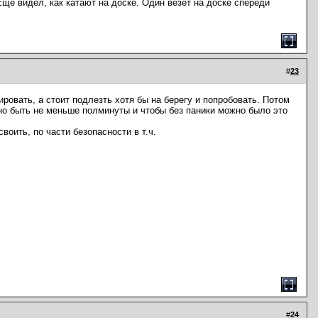
щё видел, как катают на доске. Один везёт на доске спереди
#
23
ровать, а стоит подлезть хотя бы на берегу и попробовать. Потом
но быть не меньше полминуты и чтобы без паники можно было это
воить, по части безопасности в т.ч.
#
24