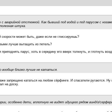
с аварийной отстежкой. Как бывший под водой и под парусом с ногам
 полезная штука.
й скорости может быть, даже если не глиссируешь?
рвыми лучше вытащить из петель?
 приподнять парус, хоть в середину его вверх толкнуть, и глотнуть воз
о вообще близко лучше не кататься.
аже запрещено кататься на любом сёрфинге. И спасатели ругаются. Ну 
ал на доску.
рии, особенно дети, вплотную не видят идущего рядом винд/г/серфер