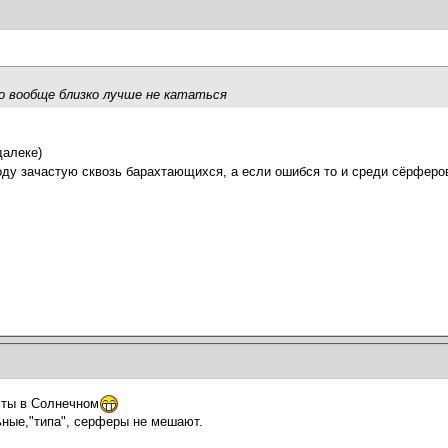
о вообще близко лучше не кататься
далеке)
оду зачастую сквозь барахтающихся, а если ошибся то и среди сëрферо
 ты в Солнечном
ные,"типа", серферы не мешают.