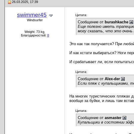
26.03.2025, 17:39
swimmer45
Цитата:
Windsurfer
Сообщение от
burashkache
Еще полезно иметь трапецию 
могу сказать, что это очень
Weight: 73 kg.
Благодарностей:
8
Это как так получается? При любо
И как кстати выбираться? Ноги пе
И срабатывает ли, если попытаться
Цитата:
Сообщение от
Alex-der
Если пляж с купальщиками, т
На многих туристических пляжах д
вообще за буйки, и лишь там встав
Цитата:
Сообщение от
asmaster
Купальщики в состоянии эйфо