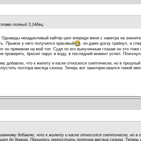
стами полный 3,14дец.
. Однажды незадачливый кайтер шел впереди меня с наветра на значите
уть. Прыжок у него получился красивый
, он даже доску грабнул, и спе
ит он прямиком на мой топ. Судя по его выпученным глазам он это тоже 
не проверять, бросил парус в воду, в последний момент успел. Плюхнул
му добавлю, что к жилету и каске относился скептически, но в прошлый 
опустить полтора месяца сезона. Теперь вот заинтересовался темой имп
занному добавлю, что к жилету и каске относился скептически, но в п
ошел до берега. Пришлось пропустить полтора месяца сезона. Тепер