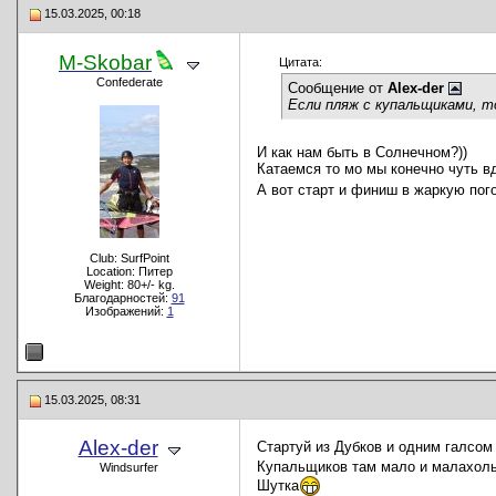
15.03.2025, 00:18
M-Skobar
Цитата:
Confederate
Сообщение от
Alex-der
Если пляж с купальщиками, т
И как нам быть в Солнечном?))
Катаемся то мо мы конечно чуть в
А вот старт и финиш в жаркую пог
Club: SurfPoint
Location: Питер
Weight: 80+/- kg.
Благодарностей:
91
Изображений:
1
15.03.2025, 08:31
Alex-der
Стартуй из Дубков и одним галсом
Купальщиков там мало и малахоль
Windsurfer
Шутка