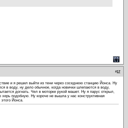
#
17
ьствие и я решил выйти из тени через соседнюю станцию Йонса. Ну
ся в воду, ну дело обычное, когда новички шлепаются в воду,
тается догнать. Чел в моторке рукой машет. Ну я парус открыл,
ую херь подобную. Ну короче не вышла у нас конструктивная
 этого Йонса.