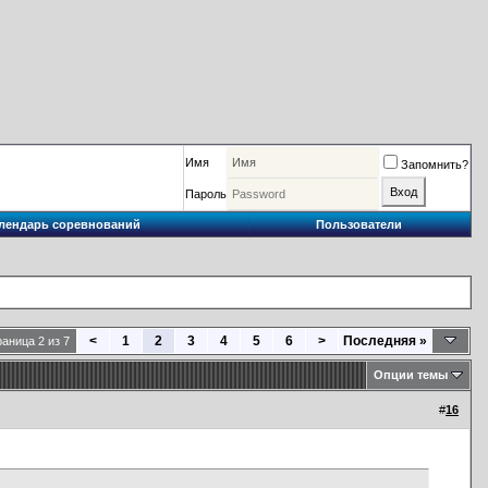
Имя
Запомнить?
Пароль
лендарь соревнований
Пользователи
<
1
2
3
4
5
6
>
Последняя
»
аница 2 из 7
Опции темы
#
16