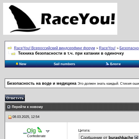
RaceYou! Всероссийский виндсерфинг форум
RaceYou!
Безопасно
>
>
Техника безопасности в т.ч. при катании в одиночку
New
Sail numbers
Блоги
Безопасность на воде и медицина
Это должен знать каждый. Стихия оши
Перейти к новому
08.03.2025, 12:54
_Olg
Цитата:
Confederate
Сообщение от
burashkache