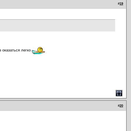
#
19
в оказаться легко
#
20