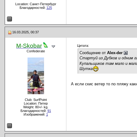
Location: Санкт-Петербург
Благодарностей:
125
16.03.2025, 00:37
M-Skobar
Цитата:
Confederate
Сообщение от
Alex-der
Стартуй из Дубков и одним 
Купальщиков там мало и мал
Шутка
А если скис ветер то по пляжу как
Club: SurfPoint
Location: Питер
Weight: 80+/- kg.
Благодарностей:
91
Изображений:
1