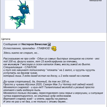
Windsurfer
Цитата:
Сообщение от
Нестеров Вячеслав
Естественно, прокладка - ГЛАВНОЕ!
Здесь никто не спорит, но...
Рассказываю не про себя - Один из самых быстрых гонщиков на споте - вес
под 100 кг, физухи вагон, лет 15 виндсерфинга за плечами,
как минимум 7 месяцев в сезон каталок дома, месяц зимой во Вьете.
Специализация - СЛАЛОМ.
и тут его начинает потихонечку "чпокать" на 1 галсе, и чуууть-чуууть
уступать на другом чувак,
который лишь 3 года назад встал на доску, и 2 года назад на слалом.
Да чувак спортивный, да, длинный, да так же 100 кг...
Просто у чувака Айсоник 2020, Северн Мак 3 и Чоппер под задней ногой.
Меняются снарягой - и вуа-ля!!! Талантливый молодой и резвый просто
глотает сзади водяную пыль.
Меняются только досками, переставляют свои перья и верхушки, и ситуация
чутка корректируется, но опытный зубр недосягаем.
Вертают снарягу взад - и опять зарубы на равных.
И это не раз и не два, и не только с этими двумя...