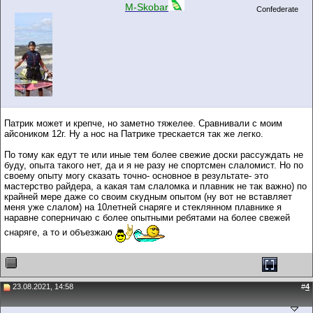
M-Skobar
Confederate
Патрик может и крепче, но заметно тяжелее. Сравнивали с моим
айсоником 12г. Ну а нос на Патрике трескается так же легко.
По тому как едут те или иные тем более свежие доски рассуждать не
буду, опыта такого нет, да и я не разу не спортсмен слаломист. Но по
своему опыту могу сказать точно- основное в результате- это
мастерство райдера, а какая там слаломка и плавник не так важно) по
крайней мере даже со своим скудным опытом (ну вот не вставляет
меня уже слалом) на 10летней снаряге и стеклянном плавнике я
наравне соперничаю с более опытными ребятами на более свежей
снаряге, а то и объезжаю
23.08.2021, 14:58
#
4