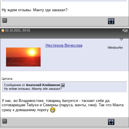
Ну ждем отзывы. Манту где заказал?
02.10.2021, 03:01
#
14
Нестеров Вячеслав
Windsurfer
Цитата:
Сообщение от
Анатолий Клейменов
Ну ждем отзывы. Манту где заказал?
У нас, во Владивостоке, товарищ балуется - таскает себе да
сотоварищам Табухи и Северны (паруса, мачты, гики). Так что Манта
сразу к домашнему порогу