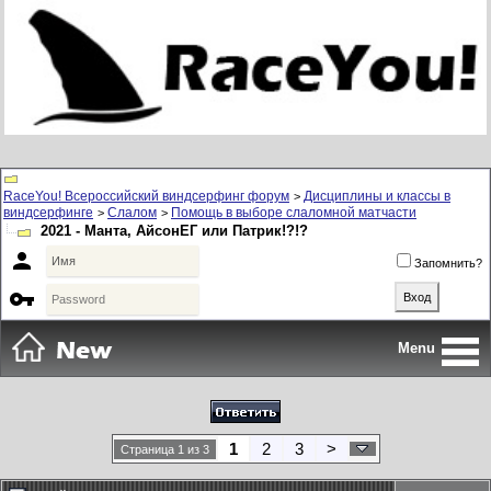
RaceYou! Всероссийский виндсерфинг форум
Дисциплины и классы в
>
виндсерфинге
Слалом
Помощь в выборе слаломной матчасти
>
>
2021 - Манта, АйсонЕГ или Патрик!?!?

Запомнить?

Menu
1
2
3
>
Страница 1 из 3