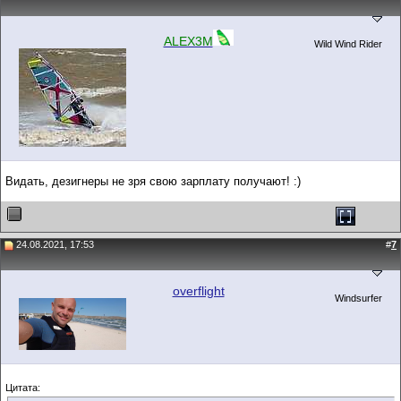
ALEX3M
Wild Wind Rider
Видать, дезигнеры не зря свою зарплату получают! :)
24.08.2021, 17:53
#
7
overflight
Windsurfer
Цитата: