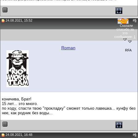
24.08.2021, 15:52
#
5
Сказали
спасибо за
это
сообщение:
1
Roman
RFA
коничива, Брат!
15 лет... это много.
по ходу, спасти твою "прокладку" сможет только лавешка... кунфу без
нее, как родник без воды...
24.08.2021, 16:48
#
6