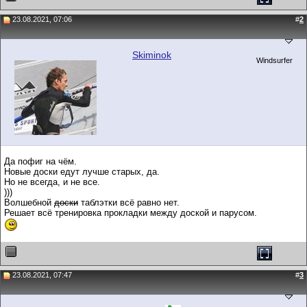
23.08.2021, 07:06
#
2
Skiminok
Windsurfer
Да пофиг на чём.
Новые доски едут лучше старых, да.
Но не всегда, и не все.
)))
Волшебной
доски
таблэтки всё равно нет.
Решает всё тренировка прокладки между доской и парусом.
23.08.2021, 07:47
#
3