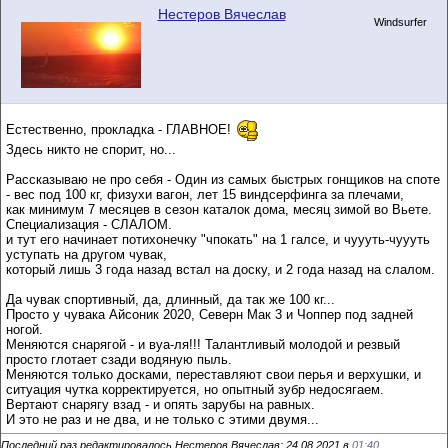
Нестеров Вячеслав
Windsurfer
Естественно, прокладка - ГЛАВНОЕ!
Здесь никто не спорит, но...
Рассказываю не про себя - Один из самых быстрых гонщиков на споте
- вес под 100 кг, физухи вагон, лет 15 виндсерфинга за плечами,
как минимум 7 месяцев в сезон каталок дома, месяц зимой во Вьете.
Специализация - СЛАЛОМ.
и тут его начинает потихонечку "чпокать" на 1 галсе, и чуууть-чуууть
уступать на другом чувак,
который лишь 3 года назад встал на доску, и 2 года назад на слалом.
Да чувак спортивный, да, длинный, да так же 100 кг...
Просто у чувака Айсоник 2020, Северн Мак 3 и Чоппер под задней
ногой.
Меняются снарягой - и вуа-ля!!! Талантливый молодой и резвый
просто глотает сзади водяную пыль.
Меняются только досками, переставляют свои перья и верхушки, и
ситуация чутка корректируется, но опытный зубр недосягаем.
Вертают снарягу взад - и опять зарубы на равных.
И это не раз и не два, и не только с этими двумя...
Последний раз редактировалось Нестеров Вячеслав; 24.08.2021 в
01:40