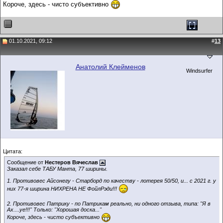
Короче, здесь - чисто субъективно
01.10.2021, 09:12
#
13
Анатолий Клейменов
Windsurfer
Цитата:
Сообщение от
Нестеров Вячеслав
Заказал себе ТАБУ Манта, 77 ширины.
1. Противовес Айсонегу - Старборд по качеству - лотерея 50/50, и... с 2021 г. у
них 77-я ширина НИХРЕНА НЕ ФойлРэди!!!
2. Противовес Патрику - по Патрикам реально, ни одного отзыва, типа: "Я в
Ах....уе!!!" Только: "Хорошая доска..."
Короче, здесь - чисто субъективно