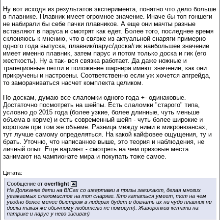
Ну вот исходя из результатов эксперимента, понятно что дело больше
в плавнике. Плавник имеет огромное значение. Иначе бы топ гоншеги
не набирали бы себе пачки плавников. А еще они мачты разные
вставляют в паруса и смотрят как едет. Более того, последнее время
склоняюсь к мнению, что в связке из актуальной снаряги примерно
одного года выпуска, плавник/парус/доска/гик наибольшее значение
имеет именно плавник, затем парус и потом только доска и гик (его
жесткость). Ну а так- вся связка работает. Да даже ножные и
трапеционные петли и положение шарнира имеют значение, как они
прикручены и настроены. Соответственно если уж хочется апгрейда,
то заморачиваться насчет комплекта целиком.
По доскам, думаю все слаломки одного года +- одинаковые.
Достаточно посмотреть на шейпы. Есть слаломки "старого" типа,
условно до 2015 года (более узкие, более длинные, чуть меньше
объема в корме) и есть современный шейп - чуть более широкие и
короткие при том же объеме. Разница между ними в микронюансах,
тут лучше самому определяться. На какой кайфовее ощущения, ту и
брать. Уточню, что написанное выше, это теория и наблюдения, не
личный опыт. Еще вариант - смотреть на чем призовые места
занимают на чампионате мира и покупать тоже самое.
Цитата:
Сообщение от
overflight
На Должанке дети на BICах со швертами в призы заезжают, делая многих
уважаемых слаломистов на топ снаряге. Кто кататься умеет, тот на чем
угодно более менее быстром в лидерах будет и догнать их ни чудо плавник ни
доска такая же обычному любителю не помогут). Жаворонков кстати на
патрике и парус у него эйсиван)