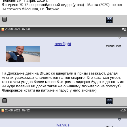
"непонятый" Патрик 2019 г.
В ширине 70-72 непревзойденный лидер (у нас) - Манта (2020), но нет
ни свежего Айсоника, ни Патрика...
25.08.2021, 07:50
#
9
overflight
Windsurfer
На Должанке дети на BICах со швертами в призы заезжают, делая
многих уважаемых слаломистов на топ снаряге. Кто кататься умеет,
тот на чем угодно более менее быстром в лидерах будет и догнать их
ни чудо плавник ни доска такая же обычному любителю не помогут).
Жаворонков кстати на патрике и парус у него эйсиван)
25.08.2021, 09:32
#
10
ivanrus