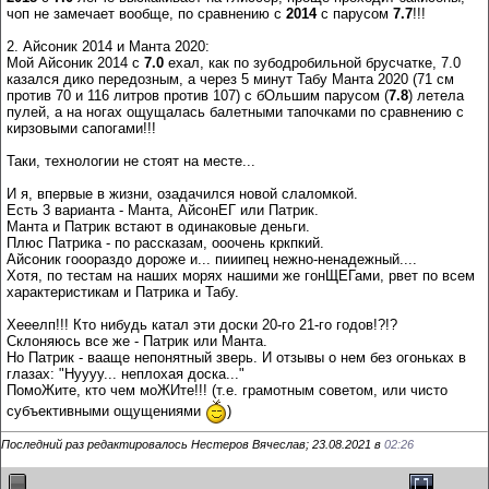
чоп не замечает вообще, по сравнению с
2014
с парусом
7.7
!!!
2. Айсоник 2014 и Манта 2020:
Мой Айсоник 2014 с
7.0
ехал, как по зубодробильной брусчатке, 7.0
казался дико передозным, а через 5 минут Табу Манта 2020 (71 см
против 70 и 116 литров против 107) с бОльшим парусом (
7.8
) летела
пулей, а на ногах ощущалась балетными тапочками по сравнению с
кирзовыми сапогами!!!
Таки, технологии не стоят на месте...
И я, впервые в жизни, озадачился новой слаломкой.
Есть 3 варианта - Манта, АйсонЕГ или Патрик.
Манта и Патрик встают в одинаковые деньги.
Плюс Патрика - по рассказам, ооочень кркпкий.
Айсоник гооораздо дороже и... пииипец нежно-ненадежный....
Хотя, по тестам на наших морях нашими же гонЩЕГами, рвет по всем
характеристикам и Патрика и Табу.
Хееелп!!! Кто нибудь катал эти доски 20-го 21-го годов!?!?
Склоняюсь все же - Патрик или Манта.
Но Патрик - вааще непонятный зверь. И отзывы о нем без огоньках в
глазах: "Нуууу... неплохая доска..."
ПомоЖите, кто чем моЖИте!!! (т.е. грамотным советом, или чисто
субъективными ощущениями
)
Последний раз редактировалось Нестеров Вячеслав; 23.08.2021 в
02:26