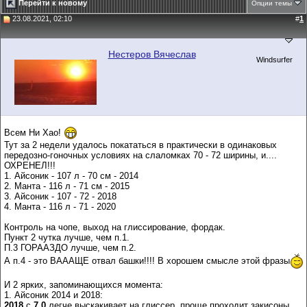
Перейти к новому
Опции темы
23.08.2021, 02:10
#
1
Нестеров Вячеслав
Windsurfer
Всем Ни Хао!
Тут за 2 недели удалось покататься в практически в одинаковых
передозно-гоночных условиях на слаломках 70 - 72 ширины, и....
ОХРЕНЕЛ!!!
1. Айсоник - 107 л - 70 см - 2014
2. Манта - 116 л - 71 см - 2015
3. Айсоник - 107 - 72 - 2018
4. Манта - 116 л - 71 - 2020
Контроль на чопе, выход на глиссирование, фордак.
Пункт 2 чутка лучше, чем п.1.
П.3 ГОРААЗДО лучше, чем п.2.
А п.4 - это ВАААЩЕ отвал башки!!!! В хорошем смысле этой фразы
И 2 ярких, запоминающихся момента:
1. Айсоник 2014 и 2018:
2018
с
7.0
легче выскакивает на глиссер, проще проходит закисоны,