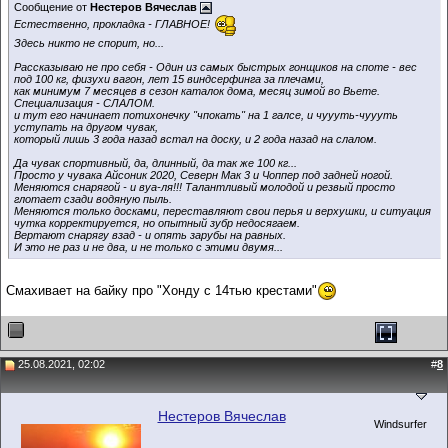
Сообщение от
Нестеров Вячеслав
Естественно, прокладка - ГЛАВНОЕ!
Здесь никто не спорит, но...
Рассказываю не про себя - Один из самых быстрых гонщиков на споте - вес
под 100 кг, физухи вагон, лет 15 виндсерфинга за плечами,
как минимум 7 месяцев в сезон каталок дома, месяц зимой во Вьете.
Специализация - СЛАЛОМ.
и тут его начинает потихонечку "чпокать" на 1 галсе, и чуууть-чуууть
уступать на другом чувак,
который лишь 3 года назад встал на доску, и 2 года назад на слалом.
Да чувак спортивный, да, длинный, да так же 100 кг...
Просто у чувака Айсоник 2020, Северн Мак 3 и Чоппер под задней ногой.
Меняются снарягой - и вуа-ля!!! Талантливый молодой и резвый просто
глотает сзади водяную пыль.
Меняются только досками, переставляют свои перья и верхушки, и ситуация
чутка корректируется, но опытный зубр недосягаем.
Вертают снарягу взад - и опять зарубы на равных.
И это не раз и не два, и не только с этими двумя...
Смахивает на байку про "Хонду с 14тью крестами"
25.08.2021, 02:02
#
8
Нестеров Вячеслав
Windsurfer