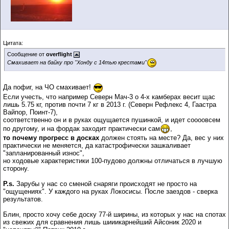
Цитата:
Сообщение от
overflight
Смахивает на байку про "Хонду с 14тью крестами"
Да пофиг, на ЧО смахивает!
Если учесть, что например Северн Мач-3 о 4-х камберах весит щас
лишь 5.75 кг, против почти 7 кг в 2013 г. (Северн Рефлекс 4, Гаастра
Вайпор, Поинт-7),
соответственно он и в руках ощущается пушинкой, и идет соооовсем
по другому, и на фордак заходит практически сам
,
то почему прогресс в досках
должен стоять на месте? Да, вес у них
практически не меняется, да катастрофически зашкаливает
"запланированный износ",
но ходовые характеристики 100-пудово должны отличаться в лучшую
сторону.
P.s.
Зарубы у нас со сменой снаряги происходят не просто на
"ощущениях". У каждого на руках Локосисы. После заездов - сверка
результатов.
Блин, просто хочу себе доску 77-й ширины, из которых у нас на спотах
из свежих для сравнения лишь шииикарнейший Айсоник 2020 и