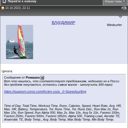
Перейти к новому
Опции темы
10.10.2023, 22:11
#
76
ВЛ@ДИМИР
Windsurfer
Цитата:
Сообщение от
Ромашка
Вот что нашлось, что соответствует требованиям, недешево но в Росси
без проблем покупается, осталось самое малое - заполучить 600 евро)
https://support.coros.com/hc/en-us/a...0-Speedsurfing
Time of Day, Total Time, Workout Time, Runs, Calories, Speed, Heart Rate, Avg. HR,
Max. HR, Battery, Temperature, Tot. Runs Time, Tot. Runs Dist., Run Max 2s, Run
Max 10s, Run Speed, Run Alpha 500, Max 2s, Max 10s, Avg 5x 10s, Fastest 100m,
Fastest 250m, Fastest 500m, Fastest 1852m, Alpha 500, Training Load, Aerobic TE,
Anaerobic TE, Body Temp., Avg. Body Temp, Max Body Temp, Min Body Temp.