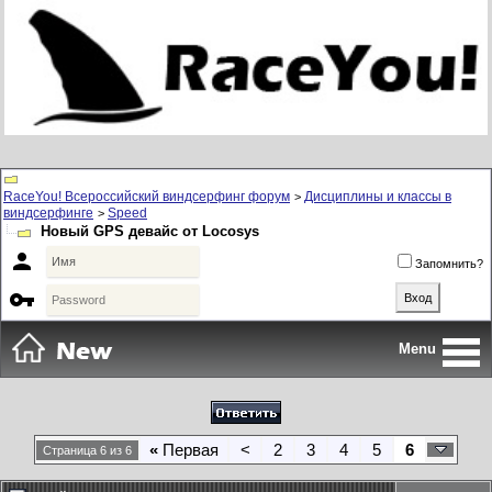
RaceYou! Всероссийский виндсерфинг форум
Дисциплины и классы в
>
виндсерфинге
Speed
>
Новый GPS девайс от Locosys

Запомнить?

Menu
«
Первая
<
2
3
4
5
6
Страница 6 из 6