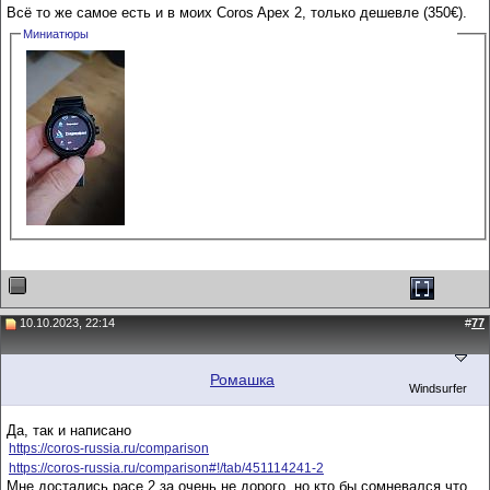
Всё то же самое есть и в моих Coros Apex 2, только дешевле (350€).
Миниатюры
10.10.2023, 22:14
#
77
Ромашка
Windsurfer
Да, так и написано
https://coros-russia.ru/comparison
https://coros-russia.ru/comparison#!/tab/451114241-2
Мне достались pace 2 за очень не дорого, но кто бы сомневался что