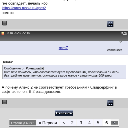
"не совпадет", печаль ибо
https://coros-russia.ru/apex2
полтос
10.10.2023, 22:15
#
78
mm7
Windsurfer
Цитата:
Сообщение от
Ромашка
Вот что нашлось, что соответствует требованиям, недешево но в Росси
без проблем покупается, осталось самое малое - заполучить 600 евро)
А почему Апекс 2 не соответствует требованиям? Спидсерфинг в
софт включен. В 2 раза дешевле.
«
Первая
<
2
3
4
5
6
Страница 6 из 6