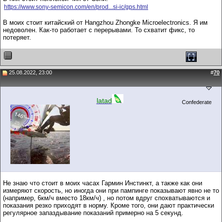
https://www.sony-semicon.com/en/prod...si-ic/gps.html
В моих стоит китайский от Hangzhou Zhongke Microelectronics. Я им
недоволен. Как-то работает с перерывами. То схватит фикс, то
потеряет.
25.08.2022, 23:00
#
70
latad
Confederate
Не знаю что стоит в моих часах Гармин Инстинкт, а также как они
измеряют скорость, но иногда они при пампинге показывают явно не то
(например, 6км/ч вместо 18км/ч) , но потом вдруг спохватываются и
показания резко приходят в норму. Кроме того, они дают практически
регулярное запаздывание показаний примерно на 5 секунд.