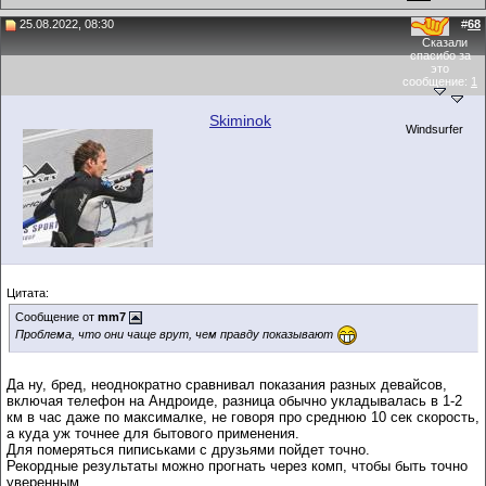
25.08.2022, 08:30
#
68
Сказали
спасибо за
это
сообщение:
1
Skiminok
Windsurfer
Цитата:
Сообщение от
mm7
Проблема, что они чаще врут, чем правду показывают
Да ну, бред, неоднократно сравнивал показания разных девайсов,
включая телефон на Андроиде, разница обычно укладывалась в 1-2
км в час даже по максималке, не говоря про среднюю 10 сек скорость,
а куда уж точнее для бытового применения.
Для померяться пиписьками с друзьями пойдет точно.
Рекордные результаты можно прогнать через комп, чтобы быть точно
уверенным.