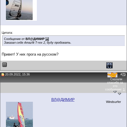
Цитата:
Сообщение от
ВЛ@ДИМИР
Заказал себе Amazfit T-rex 2, буду пробовать.
Привет! У них прога на русском?
20.09.2022, 15:36
#
73
Сказали
спасибо за
это
сообщение:
1
ВЛ@ДИМИР
Windsurfer