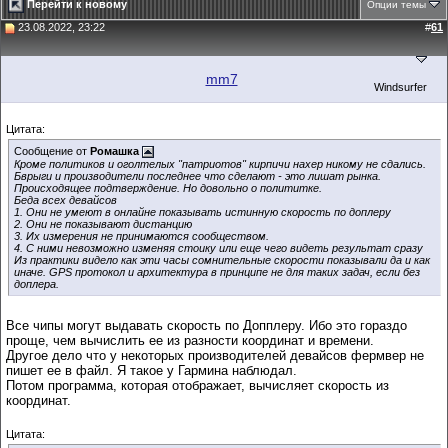
Перейти к новому
Опции темы
23.08.2022, 23:22
#
61
mm7
Windsurfer
Цитата:
Сообщение от
Ромашка
Кроме политиков и оголтелых "патриотов" кирпичи нахер никому не сдались.
Бврыги и производители последнее что сделают - это лишат рынка.
Происходящее подтверждение. Но довольно о полититке.
Беда всех девайсов
1. Они не умеют в онлайне показывать истинную скорость по доплеру
2. Они не показывают дистанцию
3. Их измерения не принимаются сообществом.
4. С ними невозможно изменяя стоику или еще чего видеть результат сразу
Из практики видело как эти часы сомнительные скорости показывали да и как
иначе. GPS протокол и архитектура в принципе не для таких задач, если без
доплера.
Все чипы могут выдавать скорость по Допплеру. Ибо это гораздо
проще, чем вычислить ее из разности координат и времени.
Другое дело что у некоторых производителей девайсов фермвер не
пишет ее в файл. Я такое у Гармина наблюдал.
Потом программа, которая отображает, вычисляет скорость из
координат.
Цитата: