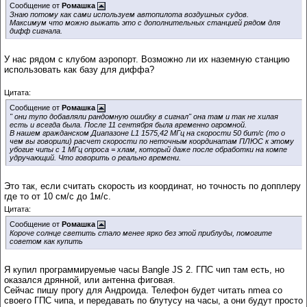
Сообщение от
Ромашка
Знаю потому как сами используем автопилота воздушных судов.
Максимум что можно выжать это с дополнительных станцией рядом для
дифф сигнала.
У нас рядом с клубом аэропорт. Возможно ли их наземную станцию
использовать как базу для диффа?
Цитата:
Сообщение от
Ромашка
" они тупо добавляли рандомную ошибку в сигнал" она там и так не хилая
есть и всегда была. После 11 сентября была временно огромной.
В нашем гражданском Диапазоне L1 1575,42 МГц на скорости 50 бит/с (то о
чем вы говорили) расчет скорости по неточным координатам ПЛЮС к этому
убогие чипы с 1 МГц опроса = хлам, который даже после обработки на компе
удручающий. Что говорить о реально времени.
Это так, если считать скорость из координат, но точность по допплеру
где то от 10 см/с до 1м/с.
Цитата:
Сообщение от
Ромашка
Короче солнце светить стало менее ярко без этой приблуды, помогите
советом как купить
Я купил программируемые часы Bangle JS 2. ГПС чип там есть, но
оказался дрянной, или антенна фиговая.
Сейчас пишу прогу для Андроида. Телефон будет читать nmea со
своего ГПС чипа, и передавать по блутусу на часы, а они будут просто