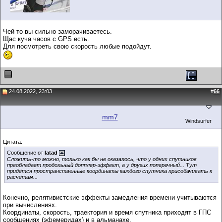
Чей то вы сильно заморачиваетесь.
Щас куча часов с GPS есть.
Для посмотреть свою скорость любые подойдут.
24.08.2022, 23:03
#
66
mm7
Windsurfer
Цитата:
Сообщение от
latad
Сложить-то можно, только как бы не оказалось, что у одних спутников
преобладает продольный допплер-эффект, а у других поперечный... Тут
придётся пространственные координаты каждого спутника присобачивать к
расчётам...
Конечно, релятивистские эффекты замедления времени учитываются
при вычислениях.
Координаты, скорость, траектория и время спутника приходят в ГПС
сообщениях (эфемеридах) и в альманахе.