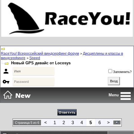
RaceYou! Всероссийский виндсерфинг форум
Дисциплины и классы в
>
виндсерфинге
Speed
>
Новый GPS девайс от Locosys

Запомнить?

Menu
<
1
2
3
4
5
6
>
Страница 5 из 6