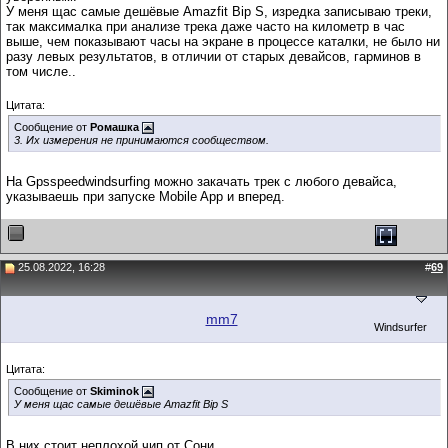
У меня щас самые дешёвые Amazfit Bip S, изредка записываю треки,
так максималка при анализе трека даже часто на километр в час
выше, чем показывают часы на экране в процессе каталки, не было ни
разу левых результатов, в отличии от старых девайсов, гарминов в
том числе..
Цитата:
Сообщение от
Ромашка
3. Их измерения не принимаются сообществом.
На Gpsspeedwindsurfing можно закачать трек с любого девайса,
указываешь при запуске Mobile App и вперед.
25.08.2022, 16:28
#
69
mm7
Windsurfer
Цитата:
Сообщение от
Skiminok
У меня щас самые дешёвые Amazfit Bip S
В них стоит неплохой чип от Сони.