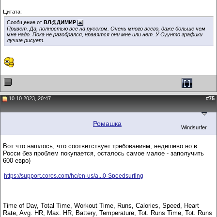
Цитата:
Сообщение от
ВЛ@ДИМИР
Привет. Да, полностью все на русском. Очень много всего, даже больше чем
мне надо. Пока не разобрался, нравятся они мне или нет. У Суунто графики
лучше рисует.
10.10.2023, 20:47
#
75
Ромашка
Windsurfer
Вот что нашлось, что соответствует требованиям, недешево но в
Росси без проблем покупается, осталось самое малое - заполучить
600 евро)
https://support.coros.com/hc/en-us/a...0-Speedsurfing
Time of Day, Total Time, Workout Time, Runs, Calories, Speed, Heart
Rate, Avg. HR, Max. HR, Battery, Temperature, Tot. Runs Time, Tot. Runs