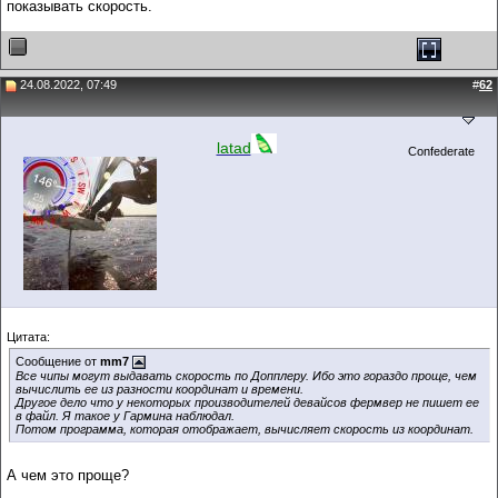
показывать скорость.
24.08.2022, 07:49
#
62
latad
Confederate
Цитата:
Сообщение от
mm7
Все чипы могут выдавать скорость по Допплеру. Ибо это гораздо проще, чем
вычислить ее из разности координат и времени.
Другое дело что у некоторых производителей девайсов фермвер не пишет ее
в файл. Я такое у Гармина наблюдал.
Потом программа, которая отображает, вычисляет скорость из координат.
А чем это проще?