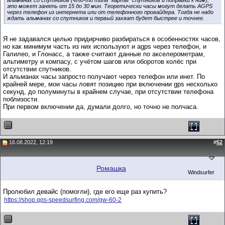
это может занять от 15 до 30 мин. Теоретически часы могут делать AGPS
через телефон из интернета или от телефонного провайдера. Тогда не надо
ждать альманах со спутников и первый захват будет быстрее и точнее.
Я не задавался целью придирчиво разбираться в особенностях часов,
но как минимум часть из них используют и agps через телефон, и
Галилео, и Глонасс, а также считают данные по акселерометрам,
альтиметру и компасу, с учётом шагов или оборотов колёс при
отсутствии спутников.
И альманах часы запросто получают через телефон или инет. По
крайней мере, мои часы ловят позицию при включении gps несколько
секунд, до полуминуты в крайнем случае, при отсутствии телефона
поблизости.
При первом включении да, думали долго, но точно не полчаса.
16.08.2022, 12:19
#
52
Ромашка
Windsurfer
Пролюбил девайс (помогли), где его еще раз купить?
https://shop.gps-speedsurfing.com/gw-60-2