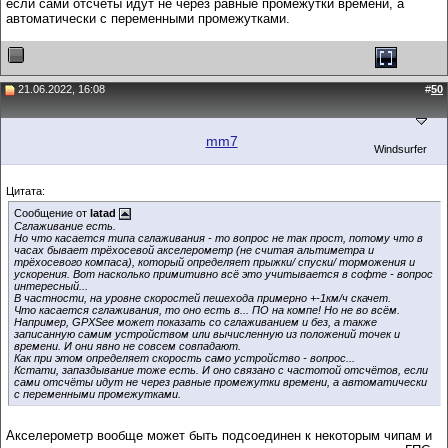
если сами отсчёты идут не через равные промежутки времени, а
автоматически с переменными промежутками.
21.06.2022, 16:08
#
50
mm7
Windsurfer
Цитата:
Сообщение от
latad
Сглаживание есть.
Но что касается типа сглаживания - то вопрос не так прост, потому что в
часах бывает трёхосевой акселерометр (не считая альтиметра и
трёхосевого компаса), который определяет прыжки/ спуски/ торможения и
ускорения. Вот насколько примитивно всё это учитывается в софте - вопрос
интересный...
В частности, на уровне скоростей пешехода примерно +-1км/ч скачет.
Что касается сглаживания, то оно есть в... ПО на компе! Но не во всём.
Например, GPXSee может показать со сглаживанием и без, а также
записанную самим устройством или вычисленную из положений точек и
времени. И они явно не совсем совпадают.
Как при этом определяет скорость само устройство - вопрос...
Кстати, запаздывание тоже есть. И оно связано с частотой отсчётов, если
сами отсчёты идут не через равные промежутки времени, а автоматически
с переменными промежутками.
Акселерометр вообще может быть подсоединен к некоторым чипам и