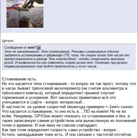
Цитата:
Сообщение от
mm7
Это не запаздывание. Это сглаживание. Режимы сглаживания обычно
задаются установками в фёрмвэре ГПС чипа. Но скорее всего для часов оно
предустановлено в режим "для ходьбы/бега", чтобы сглаживать махание
рукой. И возможности его поменять скорее всего нет. Поэтому при резких
тормозах/разгонах так будет практически у всех часов.
Сглаживание есть.
Но что касается типа сглаживания - то вопрос не так прост, потому что
в часах бывает трёхосевой акселерометр (не считая альтиметра и
трёхосевого компаса), который определяет прыжки/ спуски/
торможения и ускорения. Вот насколько примитивно всё это
учитывается в софте - вопрос интересный...
В частности, на уровне скоростей пешехода примерно +-1км/ч скачет.
Что касается сглаживания, то оно есть в... ПО на компе! Но не во
всём. Например, GPXSee может показать со сглаживанием и без, а
также записанную самим устройством или вычисленную из положений
точек и времени. И они явно не совсем совпадают.
Как при этом определяет скорость само устройство - вопрос...
Кстати, запаздывание тоже есть. И оно связано с частотой отсчётов,