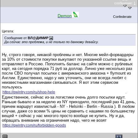
сообщение:
1
Demon
Confederate
Цитата:
Сообщение от
ВЛ@ДИМИР
Да сейчас это проблема, и не только по данному девайсу.
Ну, строго говоря, никакой проблемы и нет. Многие мейл-форвардеры
за 10% от стоимости покупки выкупают по указанной ссылке вещь и
отправляют в Россию. Пополнять баланс на сайте можно с рублевых
карт, на сегодня порядка 71 руб за доллар. Лично уже несколько раз
после СВО получал посылки с американского амазона + flymount из
Англии. Единственно, надо у них уточнить, они не всегда любят с
неизвестными магазинами связываться. Я вот этим сервисом
пользуюсь
.
https://qwintry.com/ru/shop-help
Единственное, сейчас из-за логистики очень долго посылки идут.
Раньше бывало и за неделю из NY приходило, последний раз 41 день,
причем маршрут извилистый - NY - Helsinki - Berlin - Russia ). В любом
случае, даже со всеми % цены не сравнить с нашими по большинству
вещей + сейчас у нас многого просто вообще не купить. Ну и да,
обращать внимание на ограничения надо, чего не возят
https://qwintry.com/ru/forbidden-goods