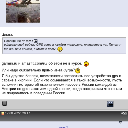
Цитата:
Сообщение от
mm7
офигели они? сейчас GPS есть в каждом телефоне, планшете и тп. Почему-
то они не в списке, а именно часы.
garmin.ru и amazfit.com/ru/ об этом не в курсе.
Или надо обязательно прямо из-за бугра?
Я бы другого боялся, возможности превратить все устройства gps в
стране в кирпичи. Если кто сомневается в такой возможности, пусть
вспомнит историю об окирпиченном насосе в России командой из
Австрии по gps нажатием одной кнопки, когда австриякам что-то там
не понравилось в поведении России...
17.08.2022, 20:17
#
59