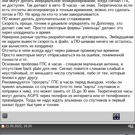
они могут делать инерциальное позиционирование, когда сигнал ГПС
не доступен. Так делают в авто. В часах - не знаю. Теоретически если
есть отсчеты акселерометра в точным временем, можно это сделать
потом в ПО. Но вряд-ли кто-то этим заморачивается.
ПО может делать дополнительное сглаживание.
Скорость проще, точнее и дешевле определять по Допплеру, это
делает сам чип. Просто некоторые фирмы-"умельцы" делают это
через координаты и время.
Наверное разные группы разработчиков не договорились. Эмбедщикам
не задали вывести скорость в файл, а ПО-шникам ничего не осталось,
как вычислять из координат.
Отсчеты в чипе всегда идут через равные промежутки времени.
Просто некоторые могут отбрасываться из-за ошибок, пониженной
точности и тп.
Основная проблема ГПС в часах - слишком маленькая антенна, и
отсутствие back plate для нее. Сигнал ловится слишком слабый и
неустойчивый, от меньшего числа спутников, либо от тех, которые
близко к друг другу.
Рекомендуется "прогреть" ГПС в часах перед выездом, чтобы он
принял альманах со спутников (что-то типа "карты" спутников и
поправки к ним), это может занять от 15 до 30 мин. Теоретически часы
могут делать AGPS через телефон из интернета или от телефонного
провайдера. Тогда не надо ждать альманах со спутников и первый
захват будет быстрее и точнее.
21.06.2022, 18:24
#
51