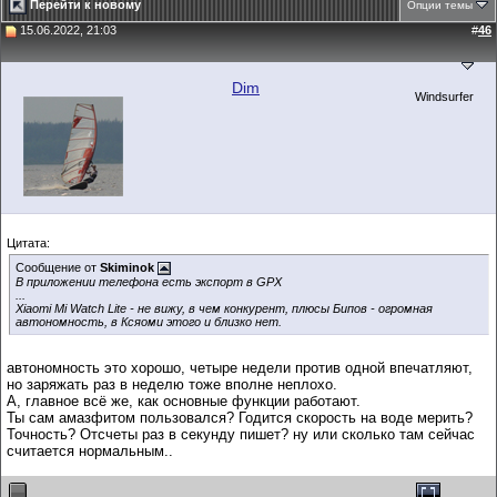
Перейти к новому
Опции темы
15.06.2022, 21:03
#
46
Dim
Windsurfer
Цитата:
Сообщение от
Skiminok
В приложении телефона есть экспорт в GPX
...
Xiaomi Mi Watch Lite - не вижу, в чем конкурент, плюсы Бипов - огромная
автономность, в Ксяоми этого и близко нет.
автономность это хорошо, четыре недели против одной впечатляют,
но заряжать раз в неделю тоже вполне неплохо.
А, главное всё же, как основные функции работают.
Ты сам амазфитом пользовался? Годится скорость на воде мерить?
Точность? Отсчеты раз в секунду пишет? ну или сколько там сейчас
считается нормальным..