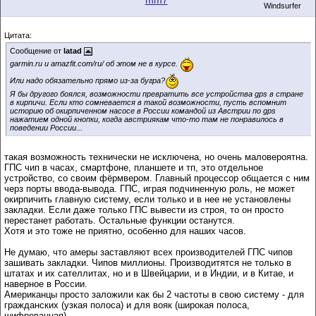
mm7
Windsurfer
Цитата:
Сообщение от
latad
garmin.ru и amazfit.com/ru/ об этом не в курсе.
Или надо обязательно прямо из-за бугра?
Я бы другого боялся, возможности превратить все устройства gps в стране
в кирпичи. Если кто сомневается в такой возможности, пусть вспомнит
историю об окирпиченном насосе в России командой из Австрии по gps
нажатием одной кнопки, когда австриякам что-то там не понравилось в
поведении России...
такая возможность технически не исключена, но очень маловероятна.
ГПС чип в часах, смартфоне, планшете и тп, это отдельное
устройство, со своим фёрмвером. Главный процессор общается с ним
черз порты ввода-вывода. ГПС, играя подчиненную роль, не может
окирпичить главную систему, если только и в нее не установлены
закладки. Если даже только ГПС вывести из строя, то он просто
перестанет работать. Остальные функции останутся.
Хотя и это тоже не приятно, особенно для наших часов.
Не думаю, что амеры заставляют всех производителей ГПС чипов
зашивать закладки. Чипов миллионы. Производитятся не только в
штатах и их сателлитах, но и в Швейцарии, и в Индии, и в Китае, и
наверное в России.
Американцы просто заложили как бы 2 частоты в свою систему - для
гражданских (узкая полоса) и для вояк (широкая полоса,
шифрованная).