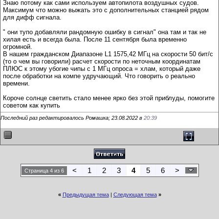
Знаю потому как сами используем автопилота воздушных судов.
Максимум что можно выжать это с дополнительных станцией рядом
для дифф сигнала.
" они тупо добавляли рандомную ошибку в сигнал" она там и так не
хилая есть и всегда была. После 11 сентября была временно
огромной.
В нашем гражданском Диапазоне L1 1575,42 МГц на скорости 50 бит/с
(то о чем вы говорили) расчет скорости по неточным координатам
ПЛЮС к этому убогие чипы с 1 МГц опроса = хлам, который даже
после обработки на компе удручающий. Что говорить о реально
времени.
Короче солнце светить стало менее ярко без этой приблуды, помогите
советом как купить
Последний раз редактировалось Ромашка; 23.08.2022 в
20:39
<
1
2
3
4
5
6
>
Страница 4 из 6
«
Предыдущая тема
|
Следующая тема
»