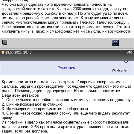
Что они могут сделать - это временно понизить точность на
гражданской частоте (как это было до 2000 какого-то года, они тупо
добавляли рандомную ошибку в сигнал). Но это будет удар по всем,
не только по российсским пользователям. К тому же многие чипы
сейчас многосистемные, могут принимать Глонасс, Галилео, Бэйду...
Переключаются автоматически на то что принимается лучше. Так что
кирпичить чипы в часах и смартфонах нет ни смысла, ни возможности.
23.08.2022, 20:40
#
60
Ромашка
Windsurfer
Кроме политиков и оголтелых "патриотов" кирпичи нахер никому не
сдались. Бврыги и производители последнее что сделают - это лишат
рынка. Происходящее подтверждение. Но довольно о полититке.
Беда всех девайсов
1. Они не умеют в онлайне показывать истинную скорость по доплеру
2. Они не показывают дистанцию
3. Их измерения не принимаются сообществом.
4. С ними невозможно изменяя стоику или еще чего видеть результат
сразу
Из практики видело как эти часы сомнительные скорости показывали
да и как иначе. GPS протокол и архитектура в принципе не для таких
задач, если без доплера.