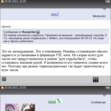
20.06.2022, 16:25
#
48
mm7
Windsurfer
Цитата:
Сообщение от
RuslanSol
По поводу точности скорости. Проверял на машине - запаздывание секунды 3.
Т.е. начинаешь резко тормозить с 60км/ч, они показывают 60-30-15. Не знаю
как у других работает.
Это не запаздывание. Это сглаживание. Режимы сглаживания обычно
задаются установками в фёрмвэре ГПС чипа. Но скорее всего для
часов оно предустановлено в режим "для ходьбы/бега", чтобы
сглаживать махание рукой. И возможности его поменять скорее всего
нет. Поэтому при резких тормозах/разгонах так будет практически у
всех часов.
20.06.2022, 23:03
#
49
latad
Confederate