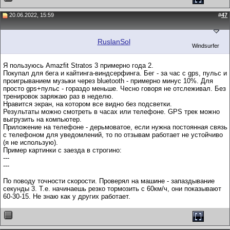
20.06.2022, 15:59
#
47
RuslanSol
Windsurfer
Я пользуюсь Amazfit Stratos 3 примерно года 2.
Покупал для бега и кайтинга-виндсерфинга. Бег - за час с gps, пульс и
проигрыванием музыки через bluetooth - примерно минус 10%. Для
просто gps+пульс - гораздо меньше. Чесно говоря не отслеживал. Без
тренировок заряжаю раз в неделю.
Нравится экран, на котором все видно без подсветки.
Результаты можно смотреть в часах или телефоне. GPS трек можно
выгрузить на компьютер.
Приложение на телефоне - дерьмоватое, если нужна постоянная связь
с телефоном для уведомлений, то по отзывам работает не устойчиво
(я не использую).
Пример картинки с заезда в строгино:
---
---
По поводу точности скорости. Проверял на машине - запаздывание
секунды 3. Т.е. начинаешь резко тормозить с 60км/ч, они показывают
60-30-15. Не знаю как у других работает.