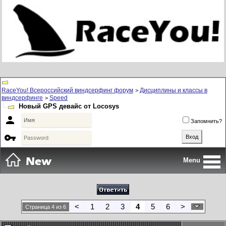
RaceYou! Всероссийский виндсерфинг форум
Дисциплины и классы в
>
виндсерфинге
Speed
>
Новый GPS девайс от Locosys

Запомнить?

Menu
<
1
2
3
4
5
6
>
Страница 4 из 6