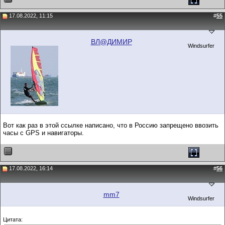
17.08.2022, 11:15
#
55
ВЛ@ДИМИР
Windsurfer
Вот как раз в этой ссылке написано, что в Россию запрещено ввозить
часы с GPS и навигаторы.
17.08.2022, 16:14
#
56
mm7
Windsurfer
Цитата: