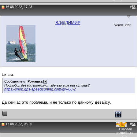
16.08.2022, 17:23
#
53
ВЛ@ДИМИР
Windsurfer
Цитата:
Сообщение от
Ромашка
Пролюбил девайс (помогли), где его еще раз купить?
https://shop.gps-speedsurfing.com/gw-60-2
Да сейчас это проблема, и не только по данному девайсу.
17.08.2022, 08:26
#
54
Сказали
спасибо за
это