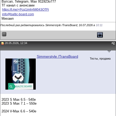
Ватсап, Telegram, Max 911923о777
ТГ канал с анонсами
https://t.me/+Pcq1imh4W043OTFi
info@baltic-board.com
Михаил
Последний раз редактировалось Simmerstyle /TransBoard; 16.07.2026 в
10:11
28.05.2026, 12:34
#
2
Simmerstyle /TransBoard
Тесты, продажа
2023 S Max 6.5 - 540e
2023 S Max 7.1 – 550e
2024 V-Max 6.6 – 540e