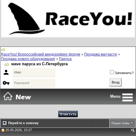
RaceYou! Всероссийский виндсерфинг форум
Продажа матчасти
>
>
Продажа нового оборудования
Паруса
>
wave паруса из С-Петербурга

Запомнить?

Menu
Перейти к новому
Опции темы
20.05.2026, 15:27
#
1