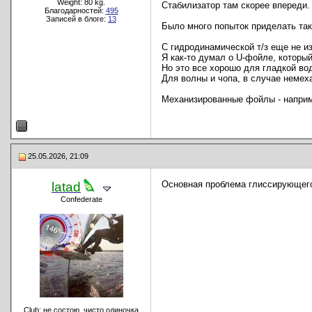
Weight: 80 kg.
Стабилизатор там скорее впереди.
Благодарностей:
495
Записей в блоге:
13
Было много попыток приделать тако
С гидродинамической т/з еще не из
Я как-то думал о U-фойле, которы
Но это все хорошо для гладкой во
Для волны и чопа, в случае немеха
Механизированные фойлы - наприме
25.05.2026, 21:09
Основная проблема глиссирующего 
latad
Confederate
Club: не состою, чисто одиночка