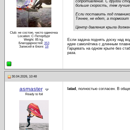
сопротивление. С другой сто
больше скорость, тем лучше
Если поставить под плавнико
Точнее, не едет, а тормозит
Центр давления крыла долже
Club: не состою, чисто одиночка
Location: C-Петербург
Если задача поднять доску над во
Weight: 85 kg.
Благодарностей:
353
идее самолётика с длинным плавн
Записей в блоге:
18
Гарцевать на одном крыле без стаб
раза.
30.04.2026, 10:48
asmaster
latad
, полностью согласен. В общ
Ready to foil