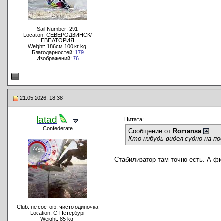
Sail Number: 291
Location: СЕВЕРОДВИНСК/
ЕВПАТОРИЯ
Weight: 186см 100 кг kg.
Благодарностей:
179
Изображений:
76
21.05.2026, 18:38
latad
Цитата:
Confederate
Сообщение от
Romansa
Кто нибудь видел судно на п
Стабилизатор там точно есть. А ф
Club: не состою, чисто одиночка
Location: C-Петербург
Weight: 85 kg.