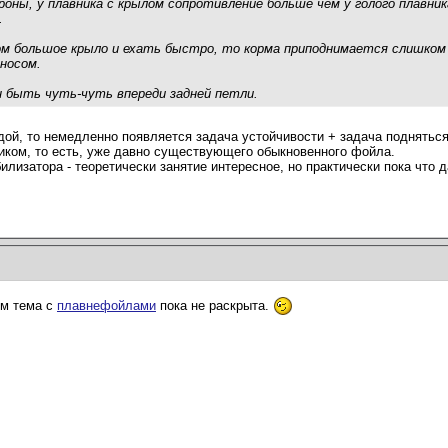
роны, у плавника с крылом сопротивление больше чем у голого плавни
.
м большое крыло и ехать быстро, то корма приподнимается слишком вы
 носом.
н быть чуть-чуть впереди задней петли.
дой, то немедленно появляется задача устойчивости + задача подняться
иком, то есть, уже давно существующего обыкновенного фойла.
илизатора - теоретически занятие интересное, но практически пока что 
ем тема с
плавнефойлами
пока не раскрыта.