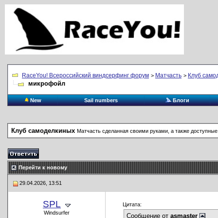
RaceYou! Всероссийский виндсерфинг форум
Матчасть
Клуб само
>
>
микрофойл
New
Sail numbers
Блоги
Клуб самоделкиных
Матчасть сделанная своими руками, а также доступные
Перейти к новому
29.04.2026, 13:51
SPL
Цитата:
Windsurfer
Сообщение от
asmaster