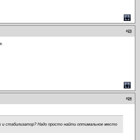
#
23
е.
#
24
ляж и стабилизатор? Надо просто найти оптимальное место