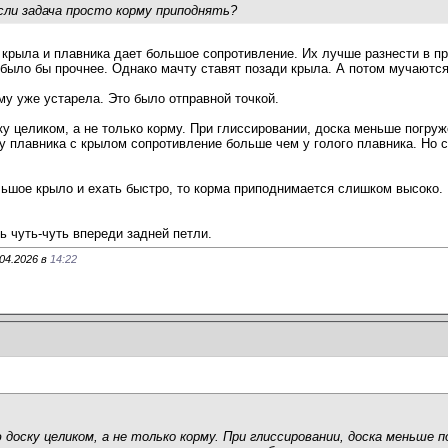
сли задача просто корму приподнять?
 крыла и плавника дает большое сопротивление. Их лучше разнести в п
 было бы прочнее. Однако мачту ставят позади крыла. А потом мучаютс
му уже устарела. Это было отправной точкой.
у целиком, а не только корму. При глиссировании, доска меньше погруж
 у плавника с крылом сопротивление больше чем у голого плавника. Но
шое крыло и ехать быстро, то корма приподнимается слишком высоко. И 
 чуть-чуть впереди задней петли.
04.2026 в
14:22
 доску целиком, а не только корму. При глиссировании, доска меньше 