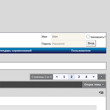
Имя
Запомнить?
Пароль
лендарь соревнований
Пользователи
<
1
2
3
4
>
Страница 2 из 4
Опции темы
#
16