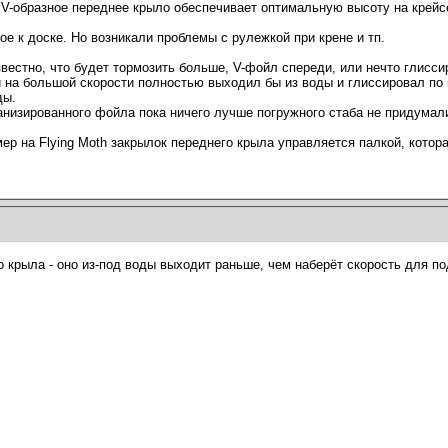
 V-образное переднее крыло обеспечивает оптимальную высоту на крейс
е к доске. Но возникали проблемы с рулежкой при крене и тп.
вестно, что будет тормозить больше, V-фойл спереди, или нечто глиссир
й на большой скорости полностью выходил бы из воды и глиссировал по 
ды.
низированного фойла пока ничего лучше погружного стаба не придумали 
р на Flying Moth закрылок переднего крыла управляется палкой, котора
крыла - оно из-под воды выходит раньше, чем наберёт скорость для п