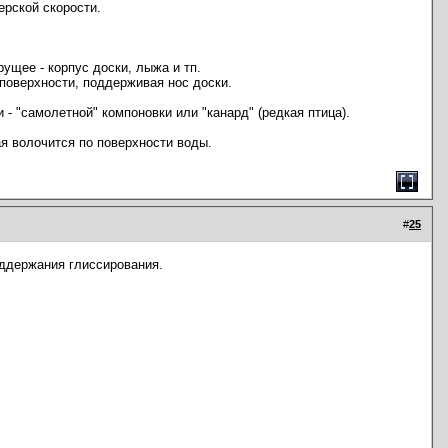
ерской скорости.
ущее - корпус доски, лыжа и тп.
поверхности, поддерживая нос доски.
- "самолетной" компоновки или "канард" (редкая птица).
я волочится по поверхности воды.
#
25
оддержания глиссирования.