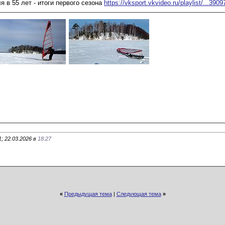
 в 55 лет - итоги первого сезона
https://vksport.vkvideo.ru/playlist/...390
; 22.03.2026 в
18:27
«
Предыдущая тема
|
Следующая тема
»