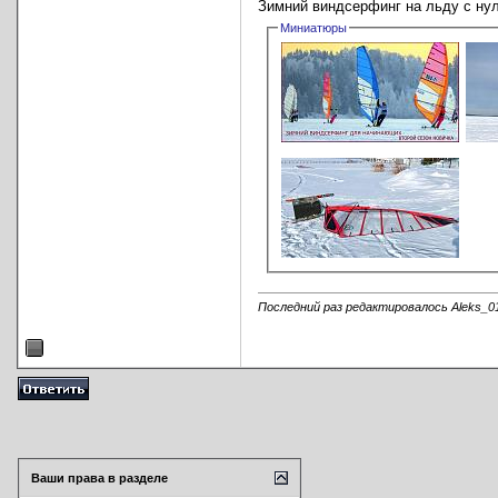
Зимний виндсерфинг на льду с нуля
Миниатюры
Последний раз редактировалось Aleks_01
Ваши права в разделе