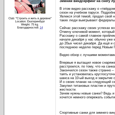
Зимний виндсерфинг на снегу лу
В этом видео расскажу о «твёрдом
сезон на учебном парусе. Подробны
Увлекся этой темой, продал свой 
Club: "Строить и жить в деревне"
таких люди выигрывают федеральны
Location: Екатеринбург
Weight: 75 kg.
Благодарностей:
14
Сейчас расскажу своих успехах во
Отмечу ключевой момент, который 
Расскажу о самой главное проблем
начале декабря у нас обычно уже м
до 20ых чисел декабря. Да ещё и 
последнюю неделю перед Новым Го
Видео обзор с лучшими моментами
Впервые я вытащил новое снаряжен
расстроился, по тому, что на санк
Закончился сезон также странно – 
таять и установилась круглосуточ
шанса на 10-ый выход и закрытие с
И о своих планах на следующий се
Закупил титановых пластин и пру
жесткости.
Зачем нужны новые санки? Ведь и 
хочется немного опережать событи
Спортивные санки для зимнего ви