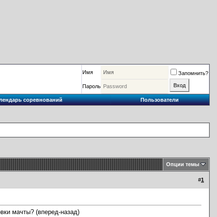
Имя
Запомнить?
Пароль
лендарь соревнований
Пользователи
Опции темы
#
1
вки мачты? (вперед-назад)