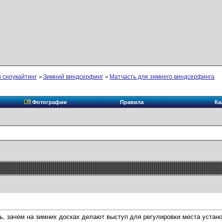
 сноукайтинг
Зимний виндсерфинг
Матчасть для зимнего виндсерфинга
>
>
Фотографии
Правила
Ка
ь, зачем на зимних досках делают выступ для регулировки места устано