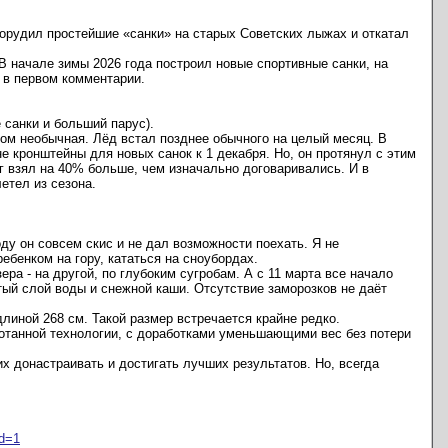
орудил простейшие «санки» на старых Советских лыжах и откатал
В начале зимы 2026 года построил новые спортивные санки, на
 в первом комментарии.
 санки и больший парус).
гом необычная. Лёд встал позднее обычного на целый месяц. В
е кронштейны для новых санок к 1 декабря. Но, он протянул с этим
г взял на 40% больше, чем изначально договаривались. И в
етел из сезона.
ду он совсем скис и не дал возможности поехать. Я не
ебенком на гору, кататься на сноубордах.
ера - на другой, по глубоким сугробам. А с 11 марта все начало
тый слой воды и снежной каши. Отсутствие заморозков не даёт
линой 268 см. Такой размер встречается крайне редко.
отанной технологии, с доработками уменьшающими вес без потери
х донастраивать и достигать лучших результатов. Но, всегда
ed=1