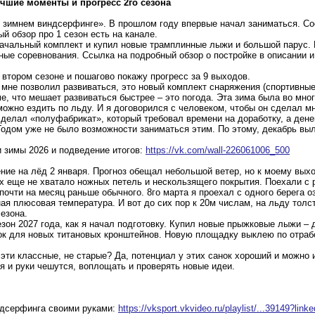
чшие моменты и прогресс 2го сезона
 зимнем виндсерфинге». В прошлом году впервые начал заниматься. Со
й обзор про 1 сезон есть на канале.
начальный комплект и купил новые трамплинные лыжи и большой парус. 
е соревнования. Ссылка на подробный обзор о постройке в описании и
 втором сезоне и пошагово покажу прогресс за 9 выходов.
мне позволил развиваться, это новый комплект снаряжения (спортивные
е, что мешает развиваться быстрее – это погода. Эта зима была во мно
ожно ездить по льду. И я договорился с человеком, чтобы он сделал мн
сделал «полуфабрикат», который требовал времени на доработку, а дене
дом уже не было возможности заниматься этим. По этому, декабрь выл
 зимы 2026 и подведение итогов:
https://vk.com/wall-226061006_500
ие на лёд 2 января. Прогноз обещал небольшой ветер, но к моему выхо
ах еще не хватало ножных петель и нескользящего покрытия. Поехали с р
почти на месяц раньше обычного. 8го марта я проехал с одного берега оз
ная плюсовая температура. И вот до сих пор к 20м числам, на льду толс
езона.
зон 2027 года, как я начал подготовку. Купил новые прыжковые лыжи – д
ток для новых титановых кронштейнов. Новую площадку выклею по отраб
эти классные, не старые? Да, потенциал у этих санок хороший и можно и
я и руки чешутся, воплощать и проверять новые идеи.
ндсерфинга своими руками:
https://vksport.vkvideo.ru/playlist/...39149?link