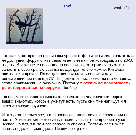
skat
windsurfer
Т.к. капча, которая на первичном уровне отфильтровывала спам стала
не доступна, форум опять заваливает левыми регистрациями по 20-50
в день. В интернете новая волна сеошников, которые очень хотят
запостить свои сраные ссылки везде, где только можно. Китайцы,
авитологи и прочее. Плюс для них появились сервисы для
регистраций при помощи ИИ. Выделить из них нормального человека
стало практически не возможно. Поэтому я
отключил возможность
регистрироваться на форуме
. Вообще.
Теперь можно зарегистрироваться только по-человечески, через
ваших знакомых, которые уже тут есть, пусть они мне напишут и я
зарегистрирую вручную.
И это дело не быстрое, т.к. я проверяю здесь личные сообщения не
часто. А мой емейл, который тут везде указан, я не проверяю уже
несколько лет, т.к. там все завалено спамом. Поэтому все может
занять неделю. Такие дела. Прошу прощения.