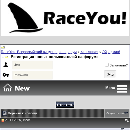
RaceYou! Всероссийский виндсерфинг форум
Кальянная
Эй, админ!
>
>
Регистрация новых пользователей на форуме

Запомнить?

Menu
Перейти к новому
Опции темы
21.11.2025, 19:04
#
1