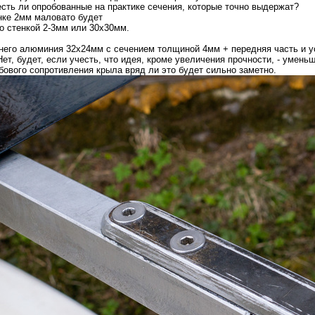
есть ли опробованные на практике сечения, которые точно выдержат?
нке 2мм маловато будет
со стенкой 2-3мм или 30х30мм.
него алюминия 32х24мм с сечением толщиной 4мм + передняя часть и ус
 Нет, будет, если учесть, что идея, кроме увеличения прочности, - уме
бового сопротивления крыла вряд ли это будет сильно заметно.