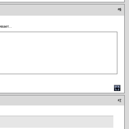
#
6
вает...
#
7