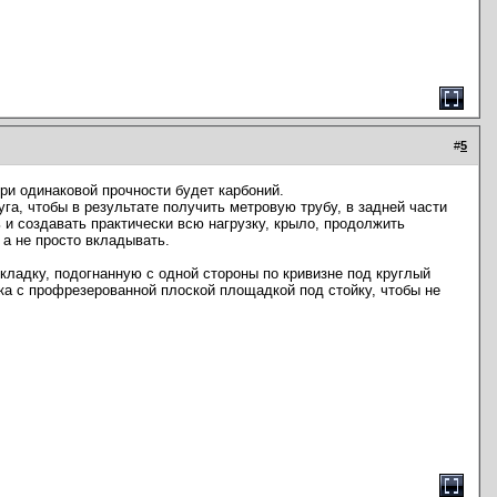
#
5
при одинаковой прочности будет карбоний.
га, чтобы в результате получить метровую трубу, в задней части
 и создавать практически всю нагрузку, крыло, продолжить
 а не просто вкладывать.
кладку, подогнанную с одной стороны по кривизне под круглый
бка с профрезерованной плоской площадкой под стойку, чтобы не