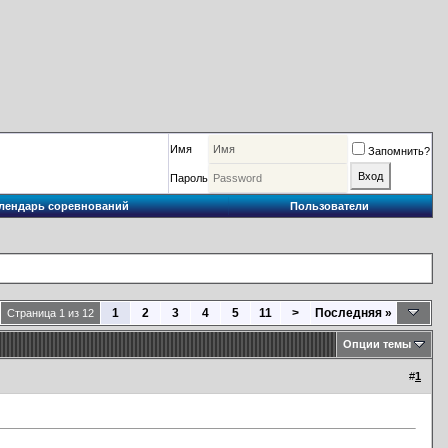
Имя
Запомнить?
Пароль
лендарь соревнований
Пользователи
1
2
3
4
5
11
>
Последняя
»
Страница 1 из 12
Опции темы
#
1