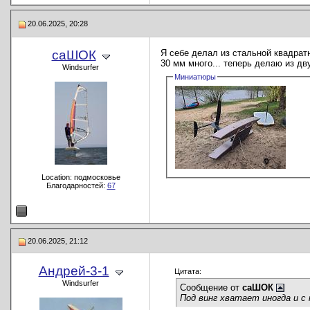
20.06.2025, 20:28
саШОК
Я себе делал из стальной квадратн
30 мм много... теперь делаю из дв
Windsurfer
Миниатюры
Location: подмосковье
Благодарностей:
67
20.06.2025, 21:12
Андрей-3-1
Цитата:
Windsurfer
Сообщение от
саШОК
Под винг хватает иногда и с