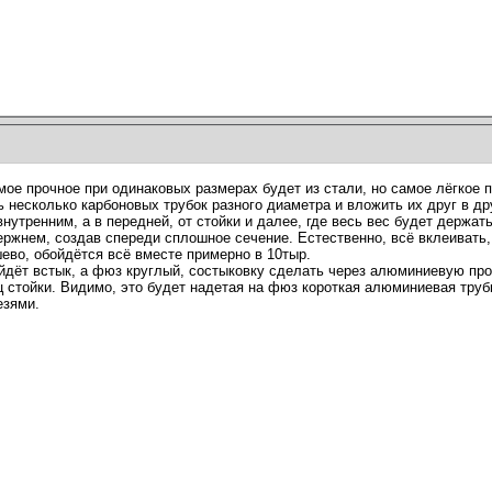
мое прочное при одинаковых размерах будет из стали, но самое лёгкое 
 несколько карбоновых трубок разного диаметра и вложить их друг в дру
утренним, а в передней, от стойки и далее, где весь вес будет держать
ержнем, создав спереди сплошное сечение. Естественно, всё вклеивать,
шево, обойдётся всё вместе примерно в 10тыр.
ойдёт встык, а фюз круглый, состыковку сделать через алюминиевую про
ец стойки. Видимо, это будет надетая на фюз короткая алюминиевая тру
езями.