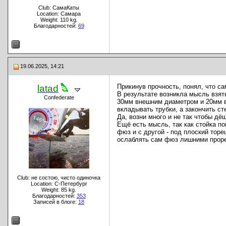
Club: СамаКаты
Location: Самара
Weight: 110 kg.
Благодарностей:
69
19.06.2025, 14:21
Прикинув прочность, понял, что са
latad
В результате возникла мысль взять
Confederate
30мм внешним диаметром и 20мм вн
вкладывать трубки, а закончить ст
Да, возни много и не так чтобы дё
Ещё есть мысль, так как стойка п
фюз и с другой - под плоский тор
ослаблять сам фюз лишними прор
Club: не состою, чисто одиночка
Location: C-Петербург
Weight: 85 kg.
Благодарностей:
353
Записей в блоге:
18