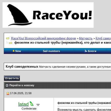
RaceYou! Всероссийский виндсерфинг форум
Матчасть
Клуб само
>
>
фюзеляж из стальной трубы (нержавейка), кто делал и ка
New
Sail numbers
Блоги
Клуб самоделкиных
Матчасть сделанная своими руками, а также доступные
Перейти к новому
17.06.2025, 21:58
фюзеляж из стальной трубы (нержавей
latad
Confederate
Возникла мысль сделать фюзеляж 