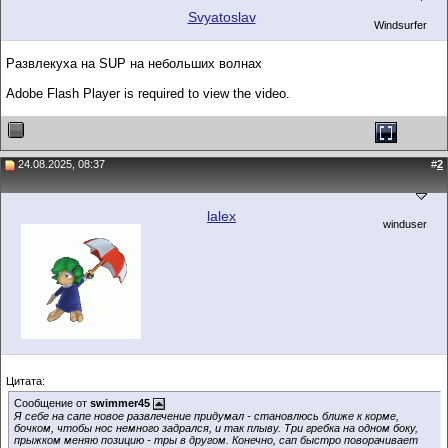
Svyatoslav
Windsurfer
Развлекуха на SUP на небольших волнах
Adobe Flash Player is required to view the video.
24.08.2025, 08:37
#
2
lalex
winduser
Цитата:
Сообщение от
swimmer45
Я себе на сапе новое развлечение придумал - становлюсь ближе к корме,
бочком, чтобы нос немного задрался, и так плыву. Три гребка на одном боку,
прыжком меняю позицию - тры в другом. Конечно, сап быстро поворачивает