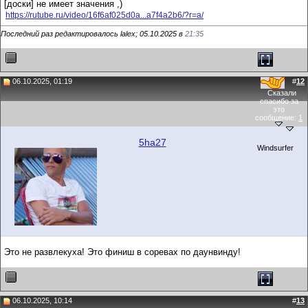
[доски] не имеет значения ,)
https://rutube.ru/video/16f6af025d0a...a7f4a2b6/?r=a/
Последний раз редактировалось lalex; 05.10.2025 в
21:35
06.10.2025, 01:19
#
12
Сказали
спасибо за
это
сообщение:
1
5ha27
Windsurfer
Это не развлекуха! Это финиш в соревах по даунвинду!
06.10.2025, 10:14
#
13