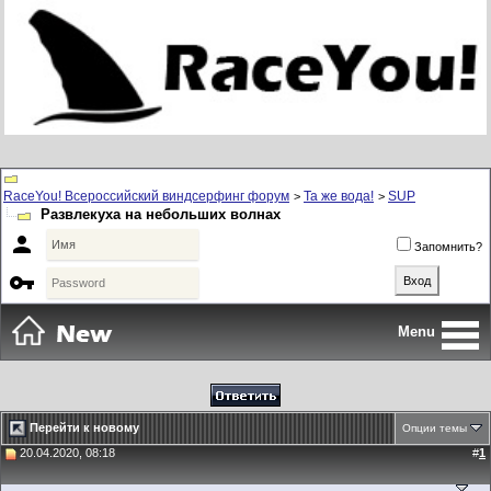
RaceYou! Всероссийский виндсерфинг форум
Та же вода!
SUP
>
>
Развлекуха на небольших волнах

Запомнить?

Menu
Перейти к новому
Опции темы
20.04.2020, 08:18
#
1