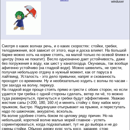
winduser
Смотря о каких волнах речь, и о каких скоростях: стойки, гребки,
телодвижения, всё зависит от этого, еще и доска влияет. На большой
барже можно хоть на корме стоять, на малой только по осевой ближе к
центру (пока не покатит). Весло однозначно дает устойчивость, даже
без погружения в воду, как шест у канатоходца. Окунаешь, так вообще
афигенно устойчиво (на гладкой воде). Можно шевелить, не грести,
получая небольшую отдачу в нужный момент, как от паруса в
лайтвинд. Усталость - это дело привычки, напряг и скованность
проходят со временем. Ну и необязательно ходить с волны по часам -
три захода на волну, перекур.
На гладкой воде проще стоять прямо и грести с обоих сторон, но если
удается три гребка с одной стороны сделать, ветер ли чё, то можно
туда развернуться, пригнуться и гребки будут эффективнее. Уважаю
жесткие сапы (>200, 180, 160 л) и менять стойку с боку набок могу
прыжком, быстро. Надувнушки отыгрывают на прыжке, и переступать
надо по шажочкам, аккуратно, вскользь.
На волне удобнее стоять боком по целому ряду причин. Но на
небольшой, короткой волне малых морей главное - успеть
сориентироваться, когда подхватывает, тут не до выбора и не до
смены стойки. Обычно держу курс чуть косо, заранее, стою