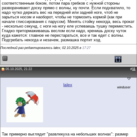
соответственным боком, потом пара гребков с нужной стороны
разворачивают доску прямо с волны, ну почти. Если подхватило, то
надо чутко держать вес на передней или задней ноге, чтоб не
зарыться носом и наоборот, чтобы не тормозить кормой (как при
начале глиссирования с парусом). Менять стойку некогда, весь прокат
- несколько секунд, с ноги на ногу еле успеваешь тушку переместить.
Гладко притормаживаешь веслом если надо, кренишь доску чуток
куда кажется: главное не перестараться, все и так едет с волны.
Подгребать некогда и незачем, размашка портит ход.
Последний раз редактировалось lalex; 02.10.2025 в
17:27
05.10.2025, 21:22
#
11
lalex
winduser
Так примерно выглядит "развлекуха на небольших волнах": размер