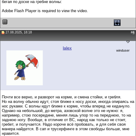
бегая по доске на гребне волны:
Adobe Flash Player is required to view the video.
27.08.2025, 18:18
#
4
lalex
winduser
Почти все верно, и разворот на корме, и смена стойки, и гребля.
Но на волну обычно идут, стоя ближе к носу доски, иногда опираясь на
нос руками. С волны идут ближе к корме, чтобы вперед не кидануло.
Однако на небольшой, до метра, азовской волне это не нужно: я,
например, стою посередине, меняя лишь упор то на переднюю, то на
заднюю ногу. Вообще, в отличие от ВС, народ как только не стоит,
гребет, и получается. Надо короче всё пробовать, и для себя своя
манера найдется. В сап и трусерфинге в этом свободы больше, мне
нравится.