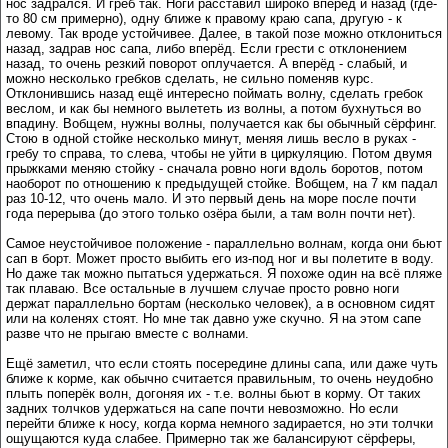
нос задрался. И грёб так. Ноги расставил широко вперёд и назад (где-
то 80 см примерно), одну ближе к правому краю сапа, другую - к
левому. Так вроде устойчивее. Далее, в такой позе можно отклониться
назад, задрав нос сапа, либо вперёд. Если грести с отклонением
назад, то очень резкий поворот оплучается. А вперёд - слабый, и
можно несколько гребков сделать, не сильно поменяв курс.
Отклонившись назад ещё интересно поймать волну, сделать гребок
веслом, и как бы немного вылететь из волны, а потом бухнуться во
впадину. Вобщем, нужны волны, получается как бы обычный сёрфинг.
Стою в одной стойке несколько минут, меняя лишь весло в руках -
гребу то справа, то слева, чтобы не уйти в циркуляцию. Потом двумя
прыжками меняю стойку - сначала ровно ноги вдоль боротов, потом
наоборот по отношению к предыдущей стойке. Вобщем, на 7 км падал
раз 10-12, что очень мало. И это первый день на море после почти
года перерыва (до этого только озёра были, а там волн почти нет).
Самое неустойчивое положение - параллельно волнам, когда они бьют
сап в борт. Может просто выбить его из-под ног и вы полетите в воду.
Но даже так можно пытаться удержаться. Я похоже один на всё пляже
так плаваю. Все остальные в лучшем случае просто ровно ноги
держат параллельно бортам (несколько человек), а в основном сидят
или на коленях стоят. Но мне так давно уже скучно. Я на этом сапе
разве что не прыгаю вместе с волнами.
Ещё заметил, что если стоять посередине длины сапа, или даже чуть
ближе к корме, как обычно считается правильным, то очень неудобно
плыть поперёк волн, догоняя их - т.е. волны бьют в корму. От таких
задних толчков удержаться на сапе почти невозможно. Но если
перейти ближе к носу, когда корма немного задирается, но эти толчки
ощущаются куда слабее. Примерно так же балансируют сёрферы,