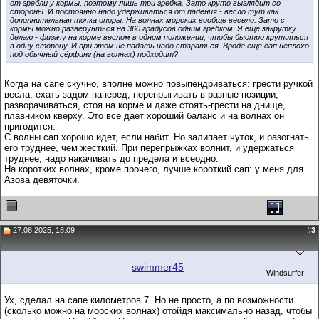
от гребли у кормы, поэтому лишь три гребка. Зато круто выглядит со
стороны. И постоянно надо удерживаться от падения - весло тут как
дополнительная точка опоры. На волнах морских вообще весело. Зато с
кормы можно разверунться на 360 градусов одним гребком. Я ещё закрутку
делаю - фигачу на корме веслом в одном положении, чтобы быстро крутиться
в одну сторону. И при этом не падать надо стараться. Вроде ещё сап неплохо
под обычный сёрфинг (на волнах) подходит?
Когда на сапе скучно, вполне можно повыпендриваться: грести ручкой
весла, ехать задом наперед, перепрыгивать в разные позиции,
разворачиваться, стоя на корме и даже стоять-грести на днище,
плавником кверху. Это все дает хороший баланс и на волнах он
пригодится.
С волны сап хорошо идет, если набит. Но залипает чуток, и разогнать
его труднее, чем жесткий. При перепрыжках волнит, и удержаться
труднее, надо накачивать до предела и всеодно.
На коротких волнах, кроме прочего, лучше короткий сап: у меня для
Азова девяточки.
27.08.2025, 18:09
#
3
swimmer45
Windsurfer
Ух, сделал на сапе километров 7. Но не просто, а по возможности
(сколько можно на морских волнах) отойдя максимально назад, чтобы