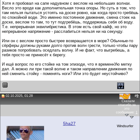
Хотя я пробовал на сапе надувном с веслом на небольших волнах.
Весло это вроде как дополнительная точка опоры. Но суть в том, что
там нельзя пытаться устоять на доске ровно, как когда просто гребёшь
по спокойной воде. Это именно постоянное движение, смена стоек на
доске, веслом то там, то тут подгребёшь, поддержишь себя об воду.
Т.е. непрерывная эквилибристика. В этом есть свой кайф, но это
непрерывное напряжение - расслабиться нельзя ни на секунду.
Или он с веслом просто быстрее возвращается в море? Обычные-то
сёрферы должны руками долго против волн грести, только чтобы пару
разиков попробовать оседлать волну. И не факт, что выгребешь, а
тебя просто не принесёт к берегу.
И ещё вопрос по его стойке на том эпизоде, что я временнУю метку
дал. А можно ли при такой волне и таком направлении движения по
ней сменить стойку - поменять ноги? Или это будет неустойчиво?
02.10.2025, 01:28
#
9
Сказали
спасибо за
это
сообщение:
1
5ha27
Windsurfer