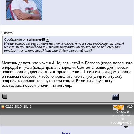
Цитата:
Сообщение от
swimmer45
И ещё вопрос по его стойке на том эпизоде, что я временнУю метку дал. А
можно ли при такой волне и таком направлении движения по ней сменить
стойку - поменять ноги? Или это будет неустойчиво?
Можешь делать что хочешь! Но, есть стойка Регуляр (когда левая нога
впереди) и Гуфи (когда правая впереди). Соответственно для первых
правая волна удобней, для вторых - левая. Чтобы быть лицом к волне
в нижнем повороте. Чтобы определить кто ты (регуляр или гуфи),
попроси товарища толкнуть тебя сзади. Если ты левую ногу
выставишь первой, значит ты регуляр.
02.10.2025, 10:41
#
10
Сказали
спасибо за
это
сообщение:
1
lalex