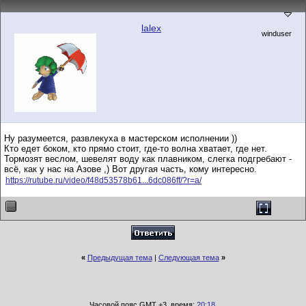
lalex
winduser
Ну разумеется, развлекуха в мастерском исполнении ))
Кто едет боком, кто прямо стоит, где-то волна хватает, где нет.
Тормозят веслом, шевелят воду как плавником, слегка подгребают -
всё, как у нас на Азове ,) Вот другая часть, кому интересно.
https://rutube.ru/video/f48d53578b61...6dc086ff/?r=a/
«
Предыдущая тема
|
Следующая тема
»
Часовой пояс GMT +3, время:
20:18
.