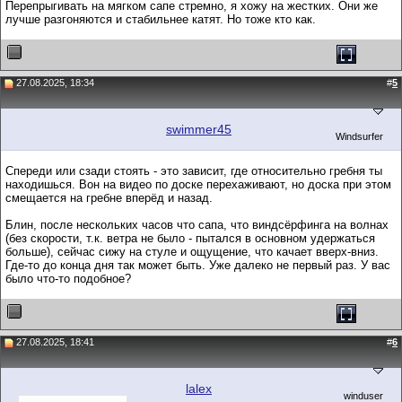
Перепрыгивать на мягком сапе стремно, я хожу на жестких. Они же
лучше разгоняются и стабильнее катят. Но тоже кто как.
27.08.2025, 18:34
#
5
swimmer45
Windsurfer
Спереди или сзади стоять - это зависит, где относительно гребня ты
находишься. Вон на видео по доске перехаживают, но доска при этом
смещается на гребне вперёд и назад.
Блин, после нескольких часов что сапа, что виндсёрфинга на волнах
(без скорости, т.к. ветра не было - пытался в основном удержаться
больше), сейчас сижу на стуле и ощущение, что качает вверх-вниз.
Где-то до конца дня так может быть. Уже далеко не первый раз. У вас
было что-то подобное?
27.08.2025, 18:41
#
6
lalex
winduser