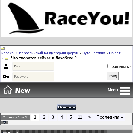
RaceYou! Всероссийский виндсерфинг форум
Путешествия
Египет
>
>
Что творится сейчас в Дахабске ?

Запомнить?

Menu
1
2
3
4
5
11
>
Последняя
»
Страница 1 из 30