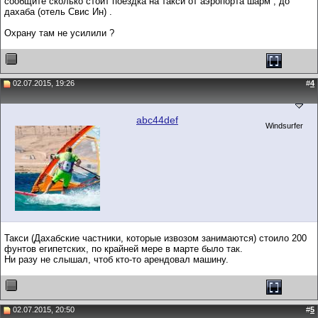
сообщите сколько стоит поездка на такси от аэропорта шарм , до
дахаба (отель Свис Ин) .
Охрану там не усилили ?
02.07.2015, 19:26
#
4
abc44def
Windsurfer
Такси (Дахабские частники, которые извозом занимаются) стоило 200
фунтов египетских, по крайней мере в марте было так.
Ни разу не слышал, чтоб кто-то арендовал машину.
02.07.2015, 20:50
#
5