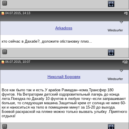
04.07.2015, 14:13
#
9
Arkadoss
Windsurfer
кто сейчас в Дахабе?, доложите обстановку плиз...
06.07.2015, 10:07
#
10
Николай Боровяк
Windsurfer
Все как было так и есть.У арабов Рамадан--кома.Трансфер 180
фунтов. На Ветратории детский оздоровительный лагерь до конца
лета.Поездка по Дахабу 10 фунтов в любую точку--если запрашивают
больше, то следующая машина.Защитный крем от солнца не ниже 60-
ки и наноситься на тело в помещении минут за 15-20 до выхода.
Боевой раскраской на пляже можно только вызвать улыбку .Приятного
отдыха!