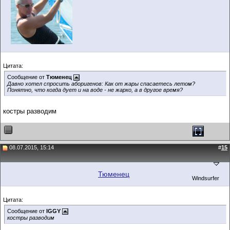
Цитата:
Сообщение от
Тюменец
Давно хотел спросить аборигенов: Как от жары спасаетесь летом?
Понятно, что когда дует и на воде - не жарко, а в другое время?
костры разводим
08.07.2015, 15:14
#
15
Тюменец
Windsurfer
Цитата:
Сообщение от
IGGY
костры разводим