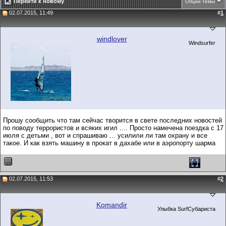
Перейти к новому
Опции темы
02.07.2015, 11:49
#
1
windlover
Windsurfer
Прошу сообщить что там сейчас творится в свете последних новостей
по поводу террористов и всяких игил .... Просто намечена поездка с 17
июля с детьми , вот и спрашиваю ... усилили ли там охрану и все
такое. И как взять машину в прокат в дахабе или в аэропорту шарма
02.07.2015, 11:53
#
2
Komandir
Улыбка SurfСубариста