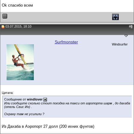
Ok спасибо всем
03.07.2015, 18:10
#
8
Surfmonster
Windsurfer
Цитата:
Сообщение от
windlover
Или сообщите сколько стоит поездка на такси от аэропорта шарм , до дахаба
(отель Свис Ин) .
Охрану там не усилили ?
Из Дахаба в Аэропорт 27 долл (200 ихних фунтов)