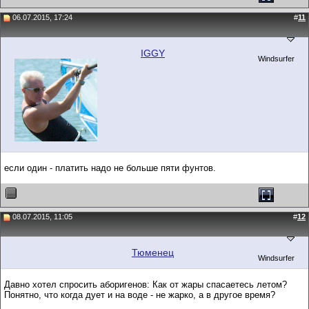
06.07.2015, 17:24
#
11
IGGY
Windsurfer
если один - платить надо не больше пяти фунтов.
08.07.2015, 11:05
#
12
Тюменец
Windsurfer
Давно хотел спросить аборигенов: Как от жары спасаетесь летом?
Понятно, что когда дует и на воде - не жарко, а в другое время?