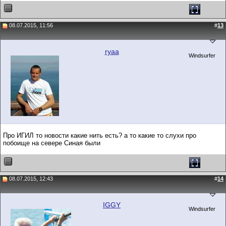
08.07.2015, 11:56
#
13
ryaa
Windsurfer
Про ИГИЛ то новости какие нить есть? а то какие то слухи про
побоище на севере Синая были
08.07.2015, 12:43
#
14
IGGY
Windsurfer