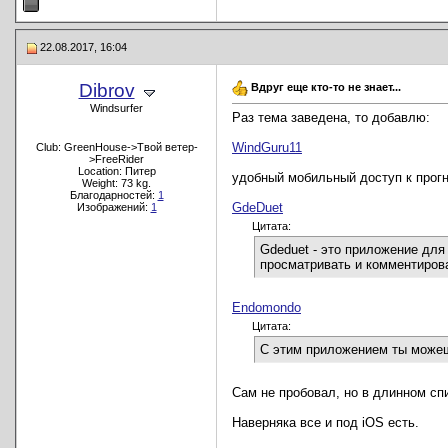
22.08.2017, 16:04
Dibrov
Вдруг еще кто-то не знает...
Windsurfer
Раз тема заведена, то добавлю:
WindGuru11
Club: GreenHouse->Твой ветер-
>FreeRider
Location: Питер
удобный мобильный доступ к прогно
Weight: 73 kg.
Благодарностей:
1
GdeDuet
Изображений:
1
Цитата:
Gdeduet - это приложение для 
просматривать и комментирова
Endomondo
Цитата:
С этим приложением ты можеш
Сам не пробовал, но в длинном спис
Наверняка все и под iOS есть.