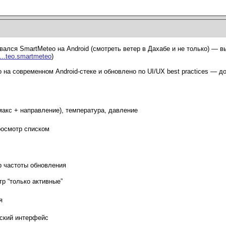
вался SmartMeteo на Android (смотреть ветер в Дахабе и не только) — в
d...teo.smartmeteo
)
на современном Android-стеке и обновлено по UI/UX best practices — д
макс + направление), температура, давление
росмотр списком
р частоты обновления
р “только активные”
я
сский интерфейс