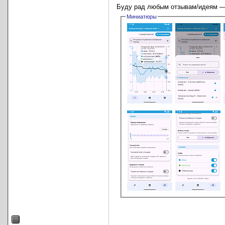
Буду рад любым отзывам/идеям — 
Миниатюры