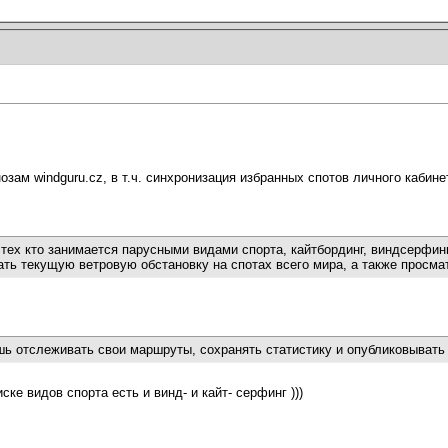
зам windguru.cz, в т.ч. синхронизация избранных спотов личного кабине
тех кто занимается парусными видами спорта, кайтбординг, виндсерфинг,
ть текущую ветровую обстановку на спотах всего мира, а также просма
ь отслеживать свои маршруты, сохранять статистику и опубликовывать 
ке видов спорта есть и винд- и кайт- серфинг )))