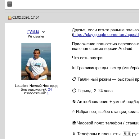
02.02.2026, 17:54
ryaa
Друзья, если кто-то раньше пользо
(
https://play.google.com/store/apps/
Windsurfer
Приложение полностью переписано 
включая свежие версии Android.
Что есть внутри:
📊 Графики/тренды: ветер (мин/ср/
📋 Табличный режим — быстрый п
Location: Нижний Новгород
Благодарностей:
24
⏱️ Период: 2–24 часа
Изображений:
1
🔄 Автообновление + умный подбо
⭐ Избранное, выбор станции, фильт
🌍 Часовой пояс: телефон / станци
📱 Телефоны и планшеты, 🇷🇺 ру