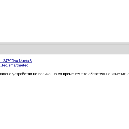
r...3479?ls=1&mt=8
...teo.smartmeteo
новлено устройство не велико, но со временем это обязательно изменит