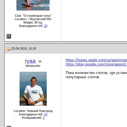
Club: "Островецкая лука"
Location: г.Жуковский МО
Weight: 85 kg.
Благодарностей:
20
23.04.2015, 10:18
ryaa
https://itunes.apple.com/us/app/sma
https://play.google.com/store/apps/d
Windsurfer
Пока количество спотов, где уста
популярных спотов
Location: Нижний Новгород
Благодарностей:
24
Изображений:
1