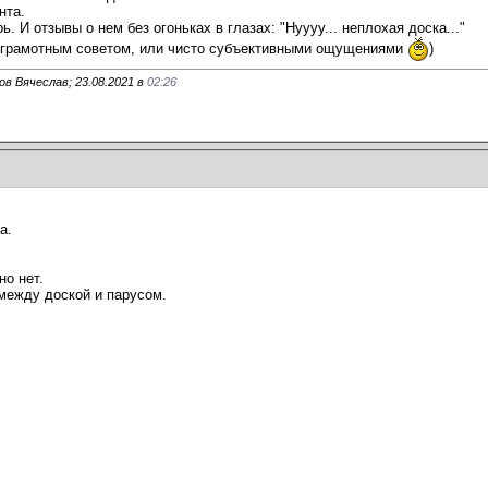
нта.
. И отзывы о нем без огоньках в глазах: "Нуууу... неплохая доска..."
е. грамотным советом, или чисто субъективными ощущениями
)
в Вячеслав; 23.08.2021 в
02:26
а.
но нет.
между доской и парусом.