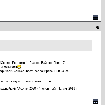
#
8
 (Северн Рефлекс 4, Гаастра Вайпор, Поинт-7),
тически сам
,
рофически зашкаливает "запланированный износ",
осле заездов - сверка результатов.
карнейший Айсоник 2020 и "непонятый" Патрик 2019 г.