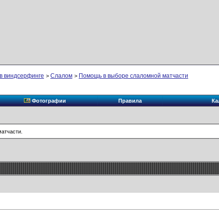
в виндсерфинге
Слалом
Помощь в выборе слаломной матчасти
>
>
Фотографии
Правила
Ка
атчасти.