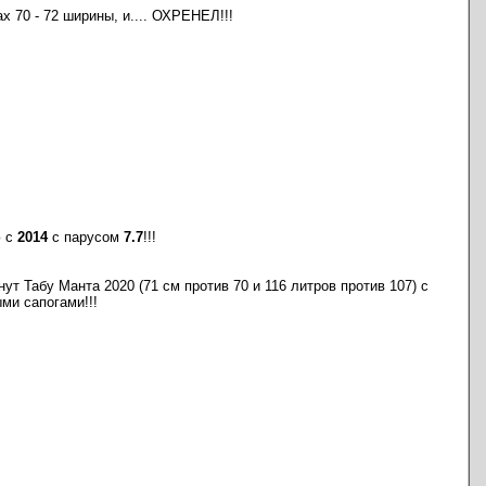
х 70 - 72 ширины, и.... ОХРЕНЕЛ!!!
ю с
2014
с парусом
7.7
!!!
ут Табу Манта 2020 (71 см против 70 и 116 литров против 107) с
ми сапогами!!!