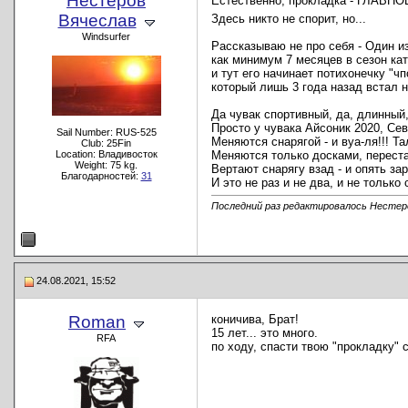
Нестеров
Естественно, прокладка - ГЛАВНО
Вячеслав
Здесь никто не спорит, но...
Windsurfer
Рассказываю не про себя - Один из
как минимум 7 месяцев в сезон ка
и тут его начинает потихонечку "чп
который лишь 3 года назад встал н
Да чувак спортивный, да, длинный, 
Просто у чувака Айсоник 2020, Сев
Sail Number: RUS-525
Меняются снарягой - и вуа-ля!!! 
Club: 25Fin
Location: Владивосток
Меняются только досками, переста
Weight: 75 kg.
Вертают снарягу взад - и опять за
Благодарностей:
31
И это не раз и не два, и не только 
Последний раз редактировалось Нестеро
24.08.2021, 15:52
Roman
коничива, Брат!
15 лет... это много.
RFA
по ходу, спасти твою "прокладку" с