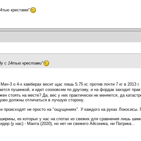
14тью крестами"
ду с 14тью крестами"
ач-3 о 4-х камберах весит щас лишь 5.75 кг, против почти 7 кг в 2013 г.
ается пушинкой, и идет соооовсем по другому, и на фордак заходит прак
ен стоять на месте? Да, вес у них практически не меняется, да катаст
дово должны отличаться в лучшую сторону.
и происходят не просто на "ощущениях". У каждого на руках Локосисы. П
 ширины, из которых у нас на спотах из свежих для сравнения лишь шиии
ер (у нас) - Манта (2020), но нет ни свежего Айсоника, ни Патрика...