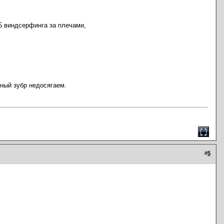
15 виндсерфинга за плечами,
тный зубр недосягаем.
#
5