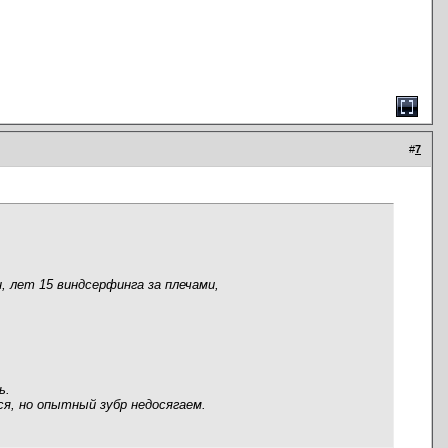
#
7
н, лет 15 виндсерфинга за плечами,
ь.
я, но опытный зубр недосягаем.