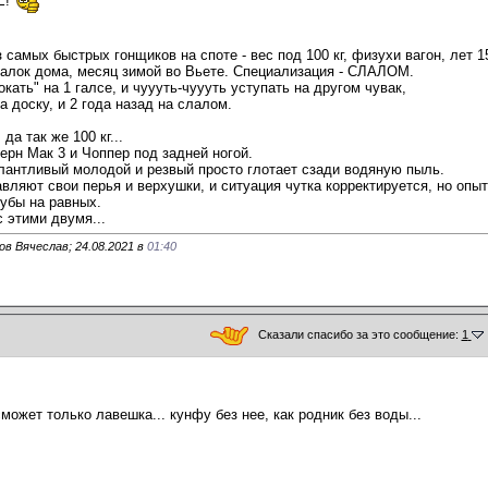
Е!
 самых быстрых гонщиков на споте - вес под 100 кг, физухи вагон, лет 
талок дома, месяц зимой во Вьете. Специализация - СЛАЛОМ.
окать" на 1 галсе, и чуууть-чуууть уступать на другом чувак,
а доску, и 2 года назад на слалом.
да так же 100 кг...
ерн Мак 3 и Чоппер под задней ногой.
Талантливый молодой и резвый просто глотает сзади водяную пыль.
вляют свои перья и верхушки, и ситуация чутка корректируется, но опы
рубы на равных.
с этими двумя...
в Вячеслав; 24.08.2021 в
01:40
Сказали спасибо за это сообщение:
1
может только лавешка... кунфу без нее, как родник без воды...