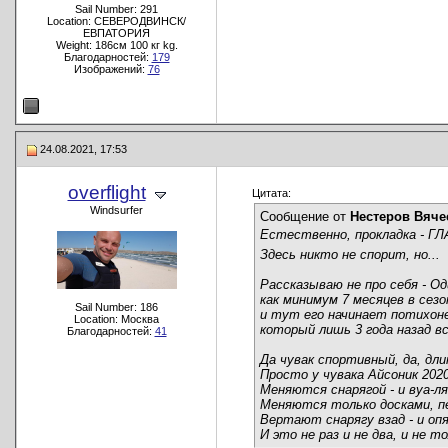
Sail Number: 291
Location: СЕВЕРОДВИНСК/
ЕВПАТОРИЯ
Weight: 186см 100 кг kg.
Благодарностей:
179
Изображений:
76
24.08.2021, 17:53
overflight
Цитата:
Windsurfer
Сообщение от
Нестеров Вяче
Естественно, прокладка - Г
Здесь никто не спорит, но...
Рассказываю не про себя - Од
как минимум 7 месяцев в сез
Sail Number: 186
и тут его начинает потихоне
Location: Москва
который лишь 3 года назад вст
Благодарностей:
41
Да чувак спортивный, да, длин
Просто у чувака Айсоник 2020
Меняются снарягой - и вуа-л
Меняются только досками, пе
Вертают снарягу взад - и оп
И это не раз и не два, и не т