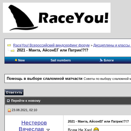
RaceYou! Всероссийский виндсерфинг форум
Дисциплины и классы 
>
2021 - Манта, АйсонЕГ или Патрик!?!?
New
Sail numbers
Блоги
Помощь в выборе слаломной матчасти
Советы по выбору слаломной м
Перейти к новому
23.08.2021, 02:10
Нестеров
2021 - Манта, АйсонЕГ или Патрик!?!?
Вячеслав
Всем Ни Хао!