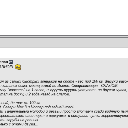
слав
ЛАВНОЕ!
ин из самых быстрых гонщиков на споте - вес под 100 кг, физухи ваго
он каталок дома, месяц зимой во Вьете. Специализация - СЛАЛОМ.
чку "чпокать" на 1 галсе, и чуууть-чуууть уступать на другом чувак,
ал на доску, и 2 года назад на слалом.
ный, да так же 100 кг...
, Северн Мак 3 и Чоппер под задней ногой.
я!!! Талантливый молодой и резвый просто глотает сзади водяную пыл
реставляют свои перья и верхушки, и ситуация чутка корректируетс
ять зарубы на равных.
олько с этими двумя...