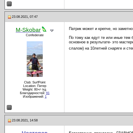
23.08.2021, 07:47
Патрик может и крепче, но заметно
M-Skobar
Confederate
По тому как едут те или иные тем 
основное в результате- это мастер
слалом) на 10летней снаряге и ст
Club: SurfPoint
Location: Питер
Weight: 80+/- kg.
Благодарностей:
91
Изображений:
1
23.08.2021, 14:58