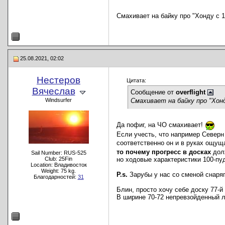
Смахивает на байку про "Хонду с 
25.08.2021, 02:02
Нестеров
Цитата:
Вячеслав
Сообщение от
overflight
Смахивает на байку про "Хон
Windsurfer
Да пофиг, на ЧО смахивает!
Если учесть, что например Северн М
соответственно он и в руках ощущ
то почему прогресс в досках
долж
Sail Number: RUS-525
Club: 25Fin
но ходовые характеристики 100-пу
Location: Владивосток
Weight: 75 kg.
P.s.
Зарубы у нас со сменой снаряг
Благодарностей:
31
Блин, просто хочу себе доску 77-й
В ширине 70-72 непревзойденный лид