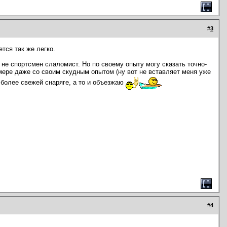
#
3
тся так же легко.
у не спортсмен слаломист. Но по своему опыту могу сказать точно-
 мере даже со своим скудным опытом (ну вот не вставляет меня уже
 более свежей снаряге, а то и объезжаю
#
4