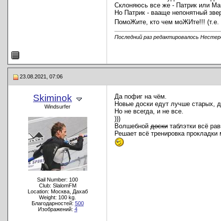
Склоняюсь все же - Патрик или Ма
Но Патрик - вааще непонятный зверь
ПомоЖите, кто чем моЖИте!!! (т.
Последний раз редактировалось Нестеро
23.08.2021, 07:06
Skiminok
Да пофиг на чём.
Новые доски едут лучше старых, д
Windsurfer
Но не всегда, и не все.
)))
Волшебной
доски
таблэтки всё рав
Решает всё тренировка прокладки 
Sail Number: 100
Club: SlalomFM
Location: Москва, Дахаб
Weight: 100 kg.
Благодарностей:
500
Изображений:
4