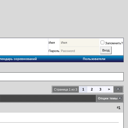
Имя
Запомнить?
Пароль
лендарь соревнований
Пользователи
1
2
3
>
Страница 1 из 3
Опции темы
#
1