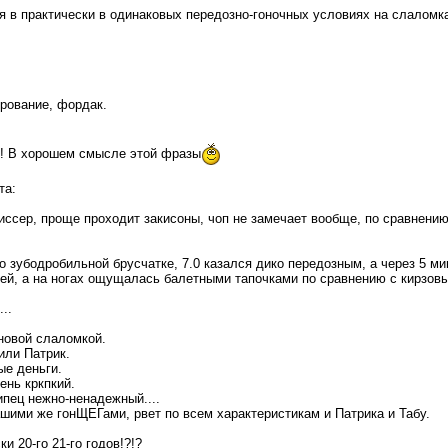
я в практически в одинаковых передозно-гоночных условиях на слаломка
ирование, фордак.
!! В хорошем смысле этой фразы
та:
иссер, проще проходит закисоны, чоп не замечает вообще, по сравнени
о зубодробильной брусчатке, 7.0 казался дико передозным, а через 5 мин
лей, а на ногах ощущалась балетными тапочками по сравнению с кирзовы
..
 новой слаломкой.
или Патрик.
ые деньги.
ень кркпкий.
ипец нежно-ненадежный....
ашими же гонЩЕГами, рвет по всем характеристикам и Патрика и Табу.
ки 20-го 21-го годов!?!?