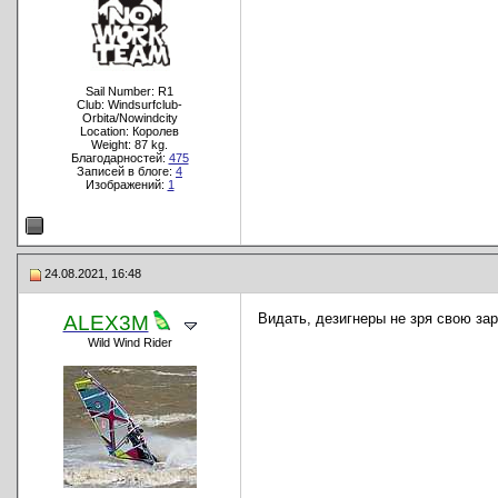
Sail Number: R1
Club: Windsurfclub-
Orbita/Nowindcity
Location: Королев
Weight: 87 kg.
Благодарностей:
475
Записей в блоге:
4
Изображений:
1
24.08.2021, 16:48
Видать, дезигнеры не зря свою зар
ALEX3M
Wild Wind Rider