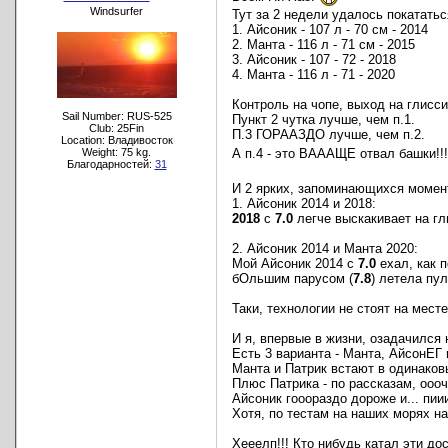
Windsurfer
Тут за 2 недели удалось покататьс
1. Айсоник - 107 л - 70 см - 2014
2. Манта - 116 л - 71 см - 2015
3. Айсоник - 107 - 72 - 2018
4. Манта - 116 л - 71 - 2020
Контроль на чопе, выход на глисс
Sail Number: RUS-525
Пункт 2 чутка лучше, чем п.1.
Club: 25Fin
П.3 ГОРААЗДО лучше, чем п.2.
Location: Владивосток
А п.4 - это ВАААЩЕ отвал башки!!
Weight: 75 kg.
Благодарностей:
31
И 2 ярких, запоминающихся момен
1. Айсоник 2014 и 2018:
2018
с
7.0
легче выскакивает на гл
2. Айсоник 2014 и Манта 2020:
Мой Айсоник 2014 с
7.0
ехал, как п
бОльшим парусом (
7.8
) летела пу
Таки, технологии не стоят на месте.
И я, впервые в жизни, озадачился
Есть 3 варианта - Манта, АйсонЕГ 
Манта и Патрик встают в одинаков
Плюс Патрика - по рассказам, оооч
Айсоник гооораздо дороже и... пии
Хотя, по тестам на наших морях н
Хееелп!!! Кто нибудь катал эти дос