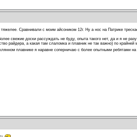
 тяжелее. Сравнивали с моим айсоником 12г. Ну а нос на Патрике трескае
более свежие доски рассуждать не буду, опыта такого нет, да и я не раз
ство райдера, а какая там слаломка и плавник не так важно) по крайней
еклянном плавнике я наравне соперничаю с более опытными ребятами на