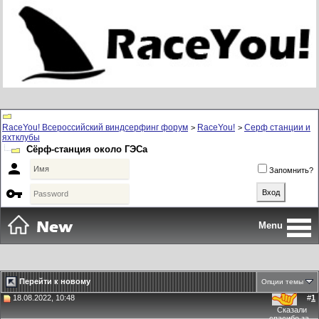
RaceYou! Всероссийский виндсерфинг форум
RaceYou!
Серф станции и
>
>
яхтклубы
Сёрф-станция около ГЭСа

Запомнить?

Menu
Перейти к новому
Опции темы
18.08.2022, 10:48
#
1
Сказали
спасибо за