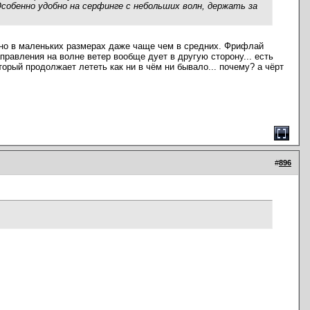
 Особенно удобно на серфинге с небольших волн, держать за
анно в маленьких размерах даже чаще чем в средних. Фрифлай
аправления на волне ветер вообще дует в другую сторону... есть
орый продолжает лететь как ни в чём ни бывало... почему? а чёрт
#
896