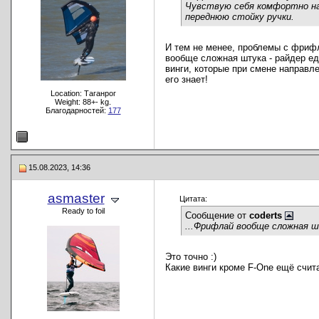
Чувствую себя комфортно на к
переднюю стойку ручки.
И тем не менее, проблемы с фрифл
вообще сложная штука - райдер еде
винги, которые при смене направле
его знает!
Location: Таганрог
Weight: 88+- kg.
Благодарностей:
177
15.08.2023, 14:36
asmaster
Цитата:
Ready to foil
Сообщение от
coderts
...Фрифлай вообще сложная ш
Это точно :)
Какие винги кроме F-One ещё счи