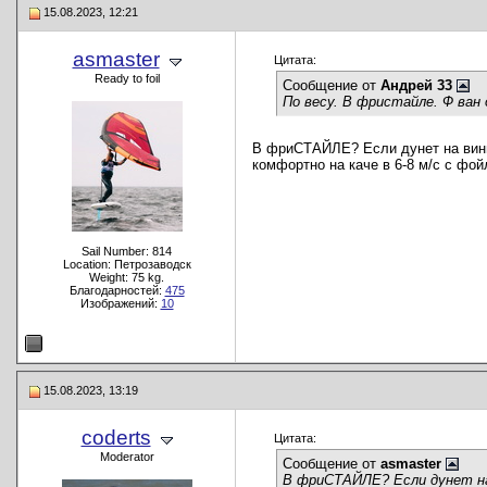
15.08.2023, 12:21
asmaster
Цитата:
Ready to foil
Сообщение от
Андрей 33
По весу. В фристайле. Ф ван 
В фриСТАЙЛЕ? Если дунет на винг 
комфортно на каче в 6-8 м/с с фо
Sail Number: 814
Location: Петрозаводск
Weight: 75 kg.
Благодарностей:
475
Изображений:
10
15.08.2023, 13:19
coderts
Цитата:
Moderator
Сообщение от
asmaster
В фриСТАЙЛЕ? Если дунет на 