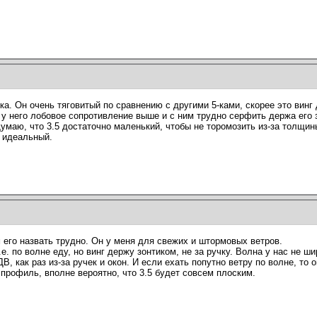
ка. Он очень тяговитый по сравнению с другими 5-ками, скорее это вин
 него лобовое сопротивление выше и с ним трудно серфить держа его з
умаю, что 3.5 достаточно маленький, чтобы не торомозить из-за толщин
е идеальный.
 его назвать трудно. Он у меня для свежих и штормовых ветров.
е. по волне еду, но винг держу зонтиком, не за ручку. Волна у нас не ши
В, как раз из-за ручек и окон. И если ехать попутно ветру по волне, то 
профиль, вполне вероятно, что 3.5 будет совсем плоским.