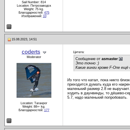
Sail Number: 814
Location: Петрозаводск
Weight: 75 kg.
Благодарностей:
475
Изображений:
10
15.08.2023, 14:51
coderts
Цитата:
Moderator
Сообщение от
asmaster
Это точно :)
Какие винги кроме F-One ещё
Из того что катал, пока никто близ
приходится думать куда его накре
маленький размер 2.8 не выручает.
ходить в даунвинды, то дёшево-сер
5.7, надо маленький попробовать.
Location: Таганрог
Weight: 88+- kg.
Благодарностей:
177