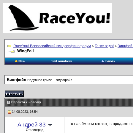
RaceYou! Всероссийский виндсерфинг форум
Та же вода!
Вингфой
>
>
WingFoil
New
Sail numbers
Блоги
Вингфойл
Надувное крыло + гидрофойл
Перейти к новому
14.08.2023, 16:54
Андрей 33
То на чём они катают, в продаже не
Сталинград