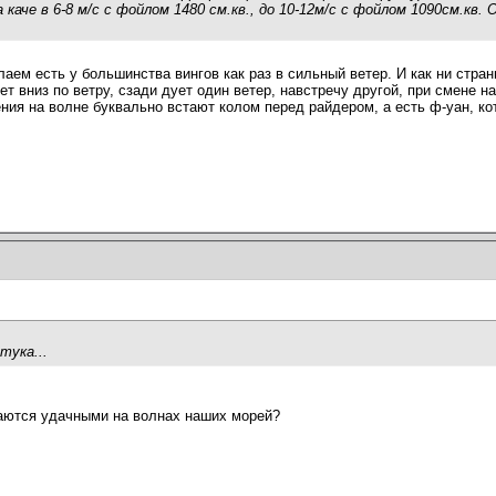
аче в 6-8 м/с с фойлом 1480 см.кв., до 10-12м/с с фойлом 1090см.кв.
аем есть у большинства вингов как раз в сильный ветер. И как ни стр
т вниз по ветру, сзади дует один ветер, навстречу другой, при смене н
ния на волне буквально встают колом перед райдером, а есть ф-уан, кот
тука...
таются удачными на волнах наших морей?