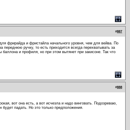
#
887
г для фрирайда и фристайла начального уровня, чем для вейва. По
а переднюю ручку, то есть приходится всегда перехватывать за
ы баллона и профиля, но при этом вытянет при закисоне. Так что
#
888
рокая, вот она есть, а вот исчезла и надо винговать. Подозреваю,
он будет падать. Но это только предположения.