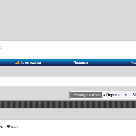
л
Фотографии
Правила
Ка
«
Первая
<
5
Страница 60 из 65
т... Ф ван,