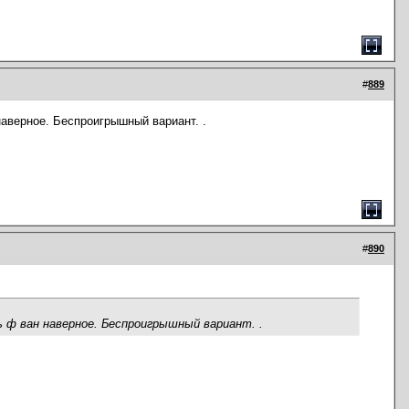
#
889
наверное. Беспроигрышный вариант. .
#
890
ь ф ван наверное. Беспроигрышный вариант. .