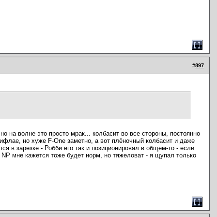
#
897
 но на волне это просто мрак... колбасит во все стороны, постоянно
ифлае, но хуже F-One заметно, а вот плёночный колбасит и даже
ся в зарезке - Робби его так и позиционировал в общем-то - если
. NP мне кажется тоже будет норм, но тяжеловат - я щупал только