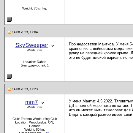
Weight: 70 кг. kg.
14.08.2023, 17:04
SkySweeper
Про недостатки Мантиса. У меня 5-
сравнению с вейвовыми моделями у
Windsurfer
ручку на передней кромке крыла. Д
это не будет плохой вариант, но н
Location: Dahab
Благодарностей:
1
14.08.2023, 17:23
mm7
У меня Мантис 4.5 2022. Тяговитым
ДВ в полной мере пока не катаю. Т.
Windsurfer
что он может быть тяжеловат для Д
Видать каждый размер имеет свой 
Club: Toronto Windsurfing Club
Location: Woodbridge, ON,
Canada
Weight: 80 kg.