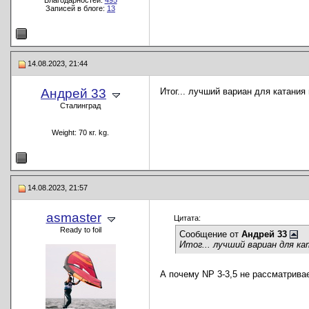
Благодарностей:
495
Записей в блоге:
13
14.08.2023, 21:44
Андрей 33
Итог... лучший вариан для катани
Сталинград
Weight: 70 кг. kg.
14.08.2023, 21:57
asmaster
Цитата:
Ready to foil
Сообщение от
Андрей 33
Итог... лучший вариан для к
А почему NP 3-3,5 не рассматрива