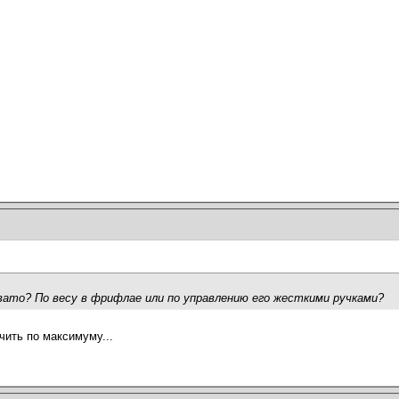
вато? По весу в фрифлае или по управлению его жесткими ручками?
чить по максимуму...