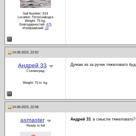
Sail Number: 814
Location: Петрозаводск
Weight: 75 kg.
Благодарностей:
475
Изображений:
10
14.08.2023, 22:02
Андрей 33
Думаю из за ручек тяжеловато буде
Сталинград
Weight: 70 кг. kg.
14.08.2023, 22:06
asmaster
Андрей 33
, в смысле тяжеловато?
Ready to foil