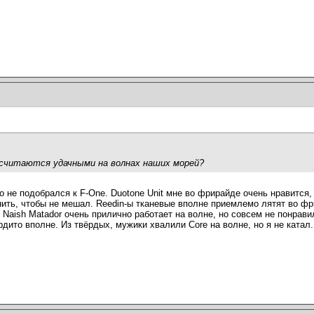
 считаются удачными на волнах наших морей?
ко не подобрался к F-One. Duotone Unit мне во фрирайде очень нравится,
нить, чтобы не мешал. Reedin-ы тканевые вполне приемлемо лятят во фр
 Naish Matador очень прилично работает на волне, но совсем не понравил
дито вполне. Из твёрдых, мужики хвалили Core на волне, но я не катал