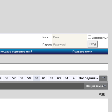
Имя
Запомнить?
Пароль
лендарь соревнований
Пользователи
0
56
57
58
59
60
61
62
63
64
>
Последняя
»
Опции темы
#
886