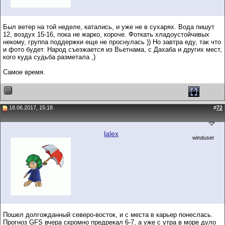
Был ветер на той неделе, катались, и уже не в сухарях. Вода пишут
12, воздух 15-16, пока не жарко, короче. Фоткать хладоустойчивых
некому, группа поддержки еще не проснулась )) Но завтра еду, так что
и фото будет. Народ съезжается из Вьетнама, с Дахаба и других мест,
кого куда судьба разметала ,)
Самое время.
18.06.2017, 15:18
#
72
lalex
winduser
Пошел долгожданный северо-восток, и с места в карьер понеслась.
Прогноз GFS вчера скромно предрекал 6-7, а уже с утра в море дуло