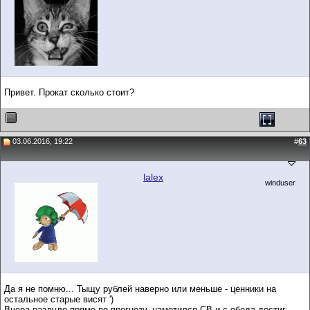
Привет. Прокат сколько стоит?
03.06.2016, 19:22
#
63
lalex
winduser
Да я не помню... Тыщу рублей наверно или меньше - ценники на
остальное старые висят ')
Вчера раздуло прямо по прогнозу, наметился СВ и с обеда достиг