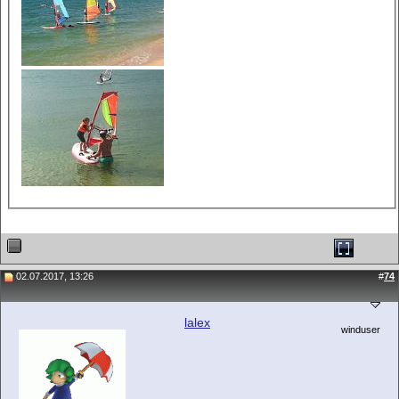
02.07.2017, 13:26
#
74
lalex
winduser