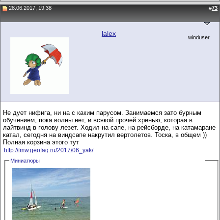
28.06.2017, 19:38
#
73
lalex
winduser
Не дует нифига, ни на с каким парусом. Занимаемся зато бурным
обучением, пока волны нет, и всякой прочей хренью, которая в
лайтвинд в голову лезет. Ходил на сапе, на рейсборде, на катамаране
катал, сегодня на виндсапе накрутил вертолетов. Тоска, в общем ))
Полная корзина этого тут
http://fmw.geofaq.ru/2017/06_yak/
Миниатюры