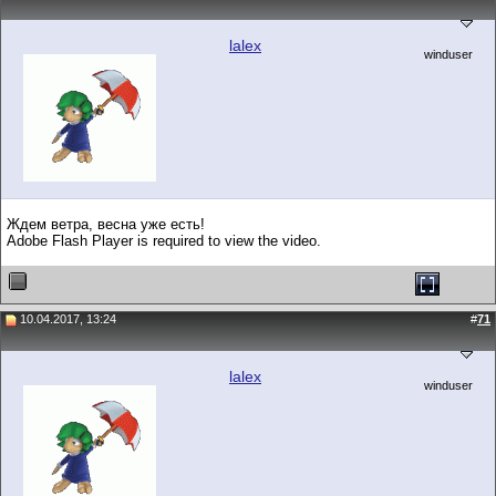
lalex
winduser
Ждем ветра, весна уже есть!
Adobe Flash Player is required to view the video.
10.04.2017, 13:24
#
71
lalex
winduser