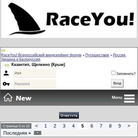
RaceYou! Всероссийский виндсерфинг форум
Путешествия
Россия,
>
>
Украина и Белоруссия
Казантип, Щелкино (Крым)

Запомнить?

Menu
<
1
2
3
4
5
6
7
8
9
>
Страница 5 из 15
Последняя
»