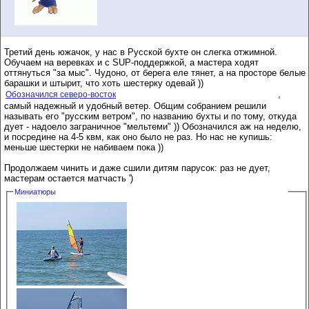
Третий день южачок, у нас в Русской бухте он слегка отжимной.
Обучаем на веревках и с SUP-поддержкой, а мастера ходят
оттянуться "за мыс". Чудоно, от берега еле тянет, а на просторе белые
барашки и штырит, что хоть шестерку одевай ))
,
Обозначился северо-восток
самый надежный и удобный ветер. Общим собранием решили
называть его "русским ветром", по названию бухты и по тому, откуда
дует - надоело заграничное "мельтеми" )) Обозначился аж на неделю,
и посредине на 4-5 квм, как оно было не раз. Но нас не купишь:
меньше шестерки не набиваем пока ))
Продолжаем чинить и даже сшили дитям парусок: раз не дует,
мастерам остается матчасть ')
Миниатюры