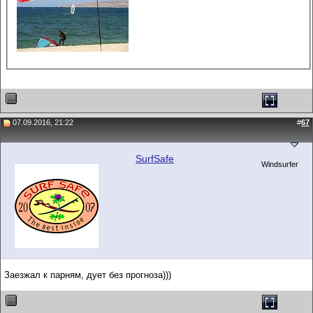
07.09.2016, 21:22
#
67
SurfSafe
Windsurfer
Заезжал к парням, дует без прогноза)))