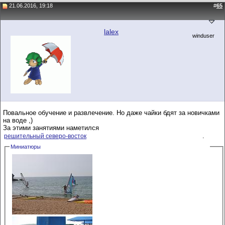
21.06.2016, 19:18
#
65
lalex
winduser
Повальное обучение и развлечение. Но даже чайки бдят за новичками
на воде ,)
За этими занятиями наметился
.
решительный северо-восток
Миниатюры