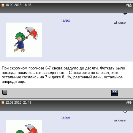
10.09.2016, 18:45
#
68
lalex
winduser
При скромном прогнозе 6-7 снова раздуло до десяти. Фоткать было
некогда, носились как заведенные... С шестерки не слезал, хотя
остальные гасились на 7 и даже 8. Ну, разгонный день, остальное
впереди еще.
12.09.2016, 21:49
#
69
lalex
winduser