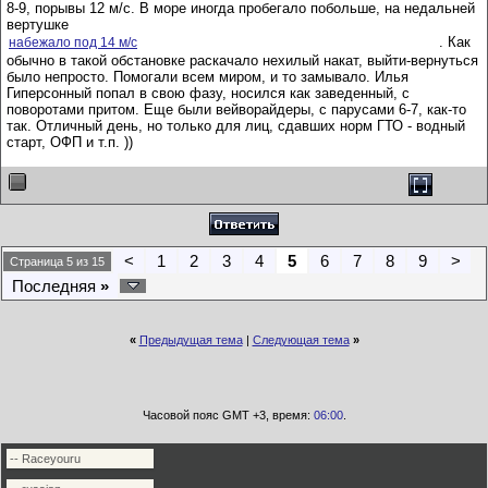
8-9, порывы 12 м/с. В море иногда пробегало побольше, на недальней
вертушке
. Как
набежало под 14 м/с
обычно в такой обстановке раскачало нехилый накат, выйти-вернуться
было непросто. Помогали всем миром, и то замывало. Илья
Гиперсонный попал в свою фазу, носился как заведенный, с
поворотами притом. Еще были вейворайдеры, с парусами 6-7, как-то
так. Отличный день, но только для лиц, сдавших норм ГТО - водный
старт, ОФП и т.п. ))
<
1
2
3
4
5
6
7
8
9
>
Страница 5 из 15
Последняя
»
«
Предыдущая тема
|
Следующая тема
»
Часовой пояс GMT +3, время:
06:00
.