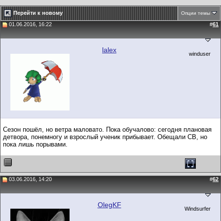
Перейти к новому
Опции темы
01.06.2016, 16:22
#
61
lalex
winduser
Сезон пошёл, но ветра маловато. Пока обучалово: сегодня плановая
детвора, понемногу и взрослый ученик прибывает. Обещали СВ, но
пока лишь порывами.
03.06.2016, 14:20
#
62
OlegKF
Windsurfer