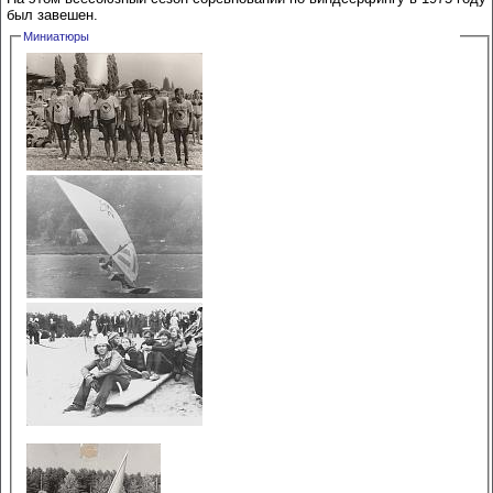
был завешен.
Миниатюры