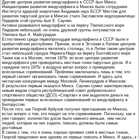
Другим центром развития виндсерфинга в СССР был Минск.
Инициаторами развития виндсерфинга в Минске были сотрудники
Института ядерной энергетики Академии наук БССР. Местом для
развития парусной доски в Минске стало Заславское водохранилище.
Лидером этой группы был Е. Саунин.
Активно развивался виндсерфинг и на берегу Тбилисского моря.
Лидером небольшой, но очень дружной группы энтузиастов из
Тбилиси был А. Майсурадзе.
Естественно среди первопроходцев виндсерфинга в СССР были и
прибалтийские республики. Причем, если в Эстонии и Латвии центром
развития виндсерфинга являлись столицы, то в Литве таким центром
стал небольшой городок Неринга-Нида на берегу Балтийского моря.
Также как и в Москве, летом 1975г. во всех центрах развития
виндсерфинга уже проводились местные гонки парусных досок. И к
середине лета 1975г. в воздухе витал вопрос о проведении
всесоюзных соревнований. Проблема заключалась лишь в том, кто
первый сможет организовать такие соревнования. И здесь шла
негласная конкуренция между Москвой, Ленинградом и Минском.
В результате первым оказался Минск. Саунин сумел заинтересовать
новым видом спорта республиканский совет добровольного
спортивного общества (ДСО) «Спартак» и они выделили деньги на
проведение первых всесоюзных соревнований по виндсерфингу в
Белоруссии.
После того, как Георгий Арбузов получил приглашение из Минска,
встал вопрос о том, кто поедет на эти соревнования. Поскольку, как я
уже говорил, количество досок было намного меньше, чем число
людей, которые на них ходили, поехать должны были самые
достойные.
В связи с тем, что я очень хорошо проявил себя в местных гонках,
Георгий предложил мне одному из первых поехать в Минск. И здесь, к