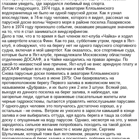
глазами увидеть, где зародился любимый вид спорта.
Летом следующего, 1974 года, в акватории Клязьминского
водохранилища не было ни одной парусной доски. Как я узнал
впоследствии, в 74-м году человек, которого я видел, рассекал на
парусной доске волны Черного моря в районе поселка Лазаревское.
Зато в 1974 году произошло событие, оказавшее решающее значение
на то, что я стал заниматься виндсерфингом.
Дело в том, что в то время я был членом яхт-клуба «Чайка» и ходил
на швертботе класса Финн. Как-то раз, субботним утром, придя в Яхт-
клуб, я обнаружил, что на берегу нет ни одного парусного спортивного
судна, включая и мой швертбот. Как оказалось, все спортивные суда,
которые были в Яхт-клубе, принадлежали Московскому областному
отделению ДОСААФ, а в Чайке находились на правах аренды. По
какой-то неизвестной мне причине, Яхт-клуб не внес арендную плату и
ДОСААФ забрал все лодки, включая и мой Финн.
Снова парусные доски появились в акватории Клязьминского
водохранилище только в июне 1975г. Они базировались на
противоположном берегу Первого залива в живописном месте,
называемом «Дубрава», и их было уже 2 или 3 штуки. Всякий раз,
выходя из дачного поселка на берег залива, я наблюдал, как
загорелые люди, одетые в оранжевые спасательные жилеты или
черные гидрокостюмы, пытаются управлять непослушными парусами.
У одного-двух человек это получалось достаточно хорошо, а у
остальных - не очень. Ветром их уносило в заросли камышей в конце
залива и они выбирались оттуда, идя вдоль берега и таща за собой
доску с опущенным на воду парусом. Однако, несмотря на это, у меня
зародилось сильное желание попробовать походить на такой доске.
Как-то июньским утром мы вместе с моим другом, Сергеем
Шульгиным, который тоже был яхтсменом, решили сходить на
противоположный берег залива и посмотреть поближе на парусные