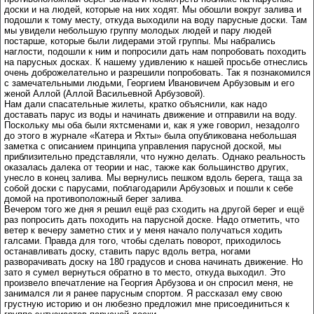
доски и на людей, которые на них ходят. Мы обошли вокруг залива и
подошли к тому месту, откуда выходили на воду парусные доски. Там
мы увидели небольшую группу молодых людей и пару людей
постарше, которые были лидерами этой группы. Мы набрались
наглости, подошли к ним и попросили дать нам попробовать походить
на парусных досках. К нашему удивлению к нашей просьбе отнеслись
очень доброжелательно и разрешили попробовать. Так я познакомился
с замечательными людьми, Георгием Ивановичем Арбузовым и его
женой Аллой (Аллой Васильевной Арбузовой).
Нам дали спасательные жилеты, кратко объяснили, как надо
доставать парус из воды и начинать движение и отправили на воду.
Поскольку мы оба были яхтсменами и, как я уже говорил, незадолго
до этого в журнале «Катера и Яхты» была опубликована небольшая
заметка с описанием принципа управления парусной доской, мы
приблизительно представляли, что нужно делать. Однако реальность
оказалась далека от теории и нас, также как большинство других,
унесло в конец залива. Мы вернулись пешком вдоль берега, таща за
собой доски с парусами, поблагодарили Арбузовых и пошли к себе
домой на противоположный берег залива.
Вечером того же дня я решил ещё раз сходить на другой берег и ещё
раз попросить дать походить на парусной доске. Надо отметить, что
ветер к вечеру заметно стих и у меня начало получаться ходить
галсами. Правда для того, чтобы сделать поворот, приходилось
останавливать доску, ставить парус вдоль ветра, ногами
разворачивать доску на 180 градусов и снова начинать движение. Но
зато я сумел вернуться обратно в то место, откуда выходил. Это
произвело впечатление на Георгия Арбузова и он спросил меня, не
занимался ли я ранее парусным спортом. Я рассказал ему свою
грустную историю и он любезно предложил мне присоединиться к