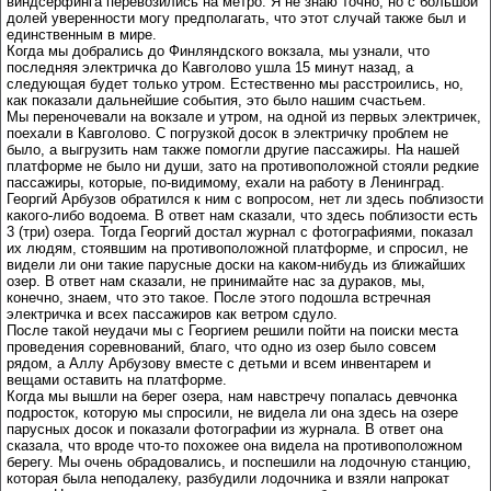
виндсерфинга перевозились на метро. Я не знаю точно, но с большой
долей уверенности могу предполагать, что этот случай также был и
единственным в мире.
Когда мы добрались до Финляндского вокзала, мы узнали, что
последняя электричка до Кавголово ушла 15 минут назад, а
следующая будет только утром. Естественно мы расстроились, но,
как показали дальнейшие события, это было нашим счастьем.
Мы переночевали на вокзале и утром, на одной из первых электричек,
поехали в Кавголово. С погрузкой досок в электричку проблем не
было, а выгрузить нам также помогли другие пассажиры. На нашей
платформе не было ни души, зато на противоположной стояли редкие
пассажиры, которые, по-видимому, ехали на работу в Ленинград.
Георгий Арбузов обратился к ним с вопросом, нет ли здесь поблизости
какого-либо водоема. В ответ нам сказали, что здесь поблизости есть
3 (три) озера. Тогда Георгий достал журнал с фотографиями, показал
их людям, стоявшим на противоположной платформе, и спросил, не
видели ли они такие парусные доски на каком-нибудь из ближайших
озер. В ответ нам сказали, не принимайте нас за дураков, мы,
конечно, знаем, что это такое. После этого подошла встречная
электричка и всех пассажиров как ветром сдуло.
После такой неудачи мы с Георгием решили пойти на поиски места
проведения соревнований, благо, что одно из озер было совсем
рядом, а Аллу Арбузову вместе с детьми и всем инвентарем и
вещами оставить на платформе.
Когда мы вышли на берег озера, нам навстречу попалась девчонка
подросток, которую мы спросили, не видела ли она здесь на озере
парусных досок и показали фотографии из журнала. В ответ она
сказала, что вроде что-то похожее она видела на противоположном
берегу. Мы очень обрадовались, и поспешили на лодочную станцию,
которая была неподалеку, разбудили лодочника и взяли напрокат