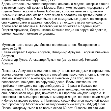
группе энтузиастов парусной доски.
Здесь хотелось бы более подробно написать о людях, которые стояли
у истоков парусной доски в Москве. Как я уже говорил, лидерами этой
группы были Георгий и Алла Арбузовы, которые вместе с дочерью
Любой и сыном Иваном все лето жили в палатках на третьей поляне
кемпинга «Дубрава». У них было три самодельных доски, на которых
они ходили сами и давали попробовать походить всем желающим.
Кроме того из Москвы в Пирогово часто приезжал младший брат
Георгия Арбузова, Сергей, который также ходил на парусной доске и,
самое главное, помогал их делать.
Мужская часть команды Москвы на сборах в пос. Лазаревское в
августе 1976г.
Слева направо: Сергей Арбузов, Владимир Арбузов, Георгий Иванович
Арбузов,
Александр Гусев, Александр Лукьянов (автор статьи), Николай
Кротков.
Поскольку Арбузовы были очень общительными людьми и стремились
всеми силами популяризировать новый вид парусного спорта, к ним из
Москвы приезжало много друзей и знакомых для того, чтобы
попробовать походить на парусной доске. Большинство из них
пробовали походить на парусной доске 1 – 2 раза и больше не
возвращались. Но были и такие, которым виндсерфинг нравился, и
они, попробовав один раз, приезжали в Пирогово каждую неделю. В
основном это были сравнительно молодые люди, но также были люди
и более старшего возраста. Например, среди фанатов парусной доски
был профессор Московского автодорожного института (МАДИ) Олег
Попов, которому было в то время около 60 лет. Я запомнил это имя,