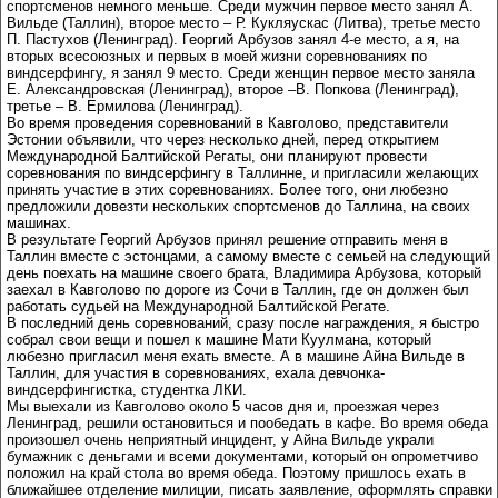
спортсменов немного меньше. Среди мужчин первое место занял А.
Вильде (Таллин), второе место – Р. Кукляускас (Литва), третье место
П. Пастухов (Ленинград). Георгий Арбузов занял 4-е место, а я, на
вторых всесоюзных и первых в моей жизни соревнованиях по
виндсерфингу, я занял 9 место. Среди женщин первое место заняла
Е. Александровская (Ленинград), второе –В. Попкова (Ленинград),
третье – В. Ермилова (Ленинград).
Во время проведения соревнований в Кавголово, представители
Эстонии объявили, что через несколько дней, перед открытием
Международной Балтийской Регаты, они планируют провести
соревнования по виндсерфингу в Таллинне, и пригласили желающих
принять участие в этих соревнованиях. Более того, они любезно
предложили довезти нескольких спортсменов до Таллина, на своих
машинах.
В результате Георгий Арбузов принял решение отправить меня в
Таллин вместе с эстонцами, а самому вместе с семьей на следующий
день поехать на машине своего брата, Владимира Арбузова, который
заехал в Кавголово по дороге из Сочи в Таллин, где он должен был
работать судьей на Международной Балтийской Регате.
В последний день соревнований, сразу после награждения, я быстро
собрал свои вещи и пошел к машине Мати Куулмана, который
любезно пригласил меня ехать вместе. А в машине Айна Вильде в
Таллин, для участия в соревнованиях, ехала девчонка-
виндсерфингистка, студентка ЛКИ.
Мы выехали из Кавголово около 5 часов дня и, проезжая через
Ленинград, решили остановиться и пообедать в кафе. Во время обеда
произошел очень неприятный инцидент, у Айна Вильде украли
бумажник с деньгами и всеми документами, который он опрометчиво
положил на край стола во время обеда. Поэтому пришлось ехать в
ближайшее отделение милиции, писать заявление, оформлять справки