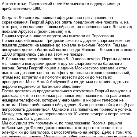
Автор статьи, Пироговский плес Клязменского водохранилища
приблизительно 1980 г.
Когда из Ленинграда пришло официальное приглашение на
соревнования, Георгий Арбузов опять предложил мне поехать и, на
этот раз, я согласился. Таким образом, на соревнования в Ленинград
поехали Арбузовы (всей семьей) и я.
Ранним утром в начале августа мы выехали из Пирогово на
Ленинградский вокзал. Три доски вместе с другим снаряжением нам
помогли довести на машине до вокзала знакомые Георгия. Там мы
погрузили доски в багажный вагон поезда Москва – Ленинград и около
12.00 отправились сами на этом же поезде.
В Ленинград поезд пришел около 8 - 9 часов вечера. Первым делом
мы пошли и выгрузили доски и другое снаряжение из багажного
вагона. Затем Георгий пошел в здание Московского вокзала и стал
пытаться дозвониться по телефону до организаторов соревнований,
чтобы нас встретили и помогли довести доски до места их
проведения. Мы с Аллой Арбузовой и их детьми остались ждать на
перроне недалеко от багажного обделения.
После достаточно продолжительного отсутствия Георгий вернулся и
рассказал, что он несколько раз попытался позвонить по различным
номерам телефонов, которые у него были, и ни один телефон не
ответил. После небольшого обсуждения было решено пойти и ещё раз
попробовать дозвониться. Однако и эта попытка не принесла успеха.
Между тем время уже перевалило за 10 часов вечера и остро встал
вопрос, как быть дальше.
Мы обсудили эту проблему и, по предложению Георгия, решили
добираться до Финляндского вокзала, с которого отправляются
электрички до Кавголово, самостоятельно на метро! Дело в том, что,
как оказалось, между Московским и Финляндским вокзалами прямая