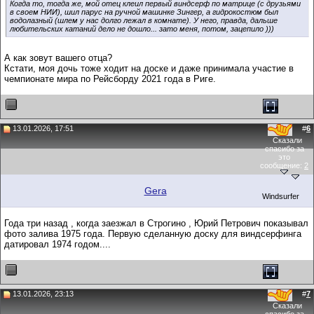
Когда то, тогда же, мой отец клеил первый виндсерф по матрице (с друзьями
в своем НИИ), шил парус на ручной машинке Зингер, а гидрокостюм был
водолазный (шлем у нас долго лежал в комнате). У него, правда, дальше
любительских катаний дело не дошло... зато меня, потом, зацепило )))
А как зовут вашего отца?
Кстати, моя дочь тоже ходит на доске и даже принимала участие в
чемпионате мира по Рейсборду 2021 года в Риге.
13.01.2026, 17:51
#
6
Сказали
спасибо за
это
сообщение:
2
Gera
Windsurfer
Года три назад , когда заезжал в Строгино , Юрий Петрович показывал
фото залива 1975 года. Первую сделанную доску для виндсерфинга
датировал 1974 годом....
13.01.2026, 23:13
#
7
Сказали