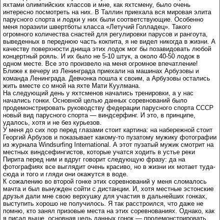
яхтами олимпийских классов и мне, как яхтсмену, было очень
интересно посмотреть на них. В Таллин приехала вся мировая элита
парусного спорта и лодки у них были соответствующие. Особенно
меня поразили швертботы класса «Летучий Голладец». Такого
огромного количества снастей для регулировки парусов и рангоута,
выведенных в переднюю часть кокпита, я не видел никогда в жизни. А
качеству поверхности днища этих лодок мог бы позавидовать любой
концертный рояль. И их было не 5-10 штук, а около 40-50 лодок в
одном месте. Все это произвело на меня огромное впечатление!
Ближе к вечеру из Ленинграда приехали на машинах Арбузовы и
команда Ленинграда. Девчонка пошла к своим, а Арбузовы остались
жить вместе со мной на яхте Мати Куулмана.
На следующий день у яхтсменов начались тренировки, а у нас
начались гонки. Основной целью данных соревнований было
продемонстрировать руководству федерации парусного спорта СССР
новый вид парусного спорта — виндсерфинг. И это, в принципе,
удалось, хотя и не без курьезов.
У меня до сих пор перед глазами стоит картина: на набережной стоит
Георгий Арбузов и показывает какому-то пузатому мужику фотографии
из журнала Windsurfing International. А этот пузатый мужик смотрит на
местных виндсефингистов, которые учатся ходить в устье реки
Пирита перед ним и вдруг говорит следующую фразу: да на
фотографиях все выглядит очень красиво, но в жизни их мотает туда-
сюда и того и гляди они окажутся в воде.
К сожалению во второй гонке этих соревнований у меня сломалось
мачта и был вынужден сойти с дистанции. И, хотя местные эстонские
друзья дали мне свою верхушку для участия в дальнейших гонках,
выступить хорошо не получилось. Я так расстроился, что даже не
помню, кто занял призовые места на этих соревнованиях. Однако, как
я писал выше, основная цель данных гонок — продемонстрировать