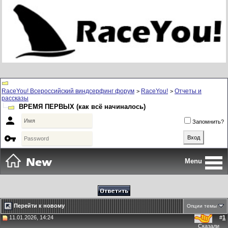
RaceYou! Всероссийский виндсерфинг форум
RaceYou!
Отчеты и
>
>
рассказы
ВРЕМЯ ПЕРВЫХ (как всё начиналось)

Запомнить?

Menu
Перейти к новому
Опции темы
11.01.2026, 14:24
#
1
Сказали