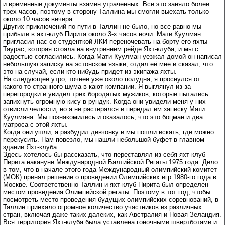
и временные документы взамен утраченных. Все это заняло более
трех часов, поэтому в сторону Таллина мы смогли выехать только
около 10 часов вечера.
Других приключений по пути в Таллин не было, но все равно мы
прибыли в яхт-клуб Пирита около 3-х часов ночи. Мати Куулман
пригласил нас со студенткой ЛКИ переночевать на борту его яхты
Таурас, которая стояла на внутреннем рейде Яхт-клуба, и мы с
радостью согласились. Когда Мати Куулман уезжал домой он написал
небольшую записку на эстонском языке, отдал её мне и сказал, что
это на случай, если кто-нибудь придет из экипажа яхты.
На следующее утро, точнее уже около полудня, я проснулся от
какого-то странного шума в кают-компании. Я выглянул из-за
перегородки и увидел трех бородатых мужиков, которые пытались
запихнуть огромную кису в рундук. Когда они увидели меня у них
отвисли челюсти, но я не растерялся и передал им записку Мати
Куулмана. Мы познакомились и оказалось, что это боцман и два
матроса с этой яхты.
Когда они ушли, я разбудил девчонку и мы пошли искать, где можно
перекусить. Нам повезло, мы нашли небольшой буфет в главном
здании Яхт-клуба.
Здесь хотелось бы рассказать, что переставлял из себя яхт-клуб
Пирита накануне Международной Балтийской Регаты 1975 года. Дело
в том, что в начале этого года Международный олимпийский комитет
(МОК) принял решение о проведении Олимпийских игр 1980-го года в
Москве. Соответственно Таллин и яхт-клуб Пирита был определен
местом проведения Олимпийской регаты. Поэтому в тот год, чтобы
посмотреть место проведения будущих олимпийских соревнований, в
Таллин приехало огромное количество участников из различных
стран, включая даже таких далеких, как Австралия и Новая Зеландия.
Вся территория Яхт-клуба была уставлена гоночными швертботами и