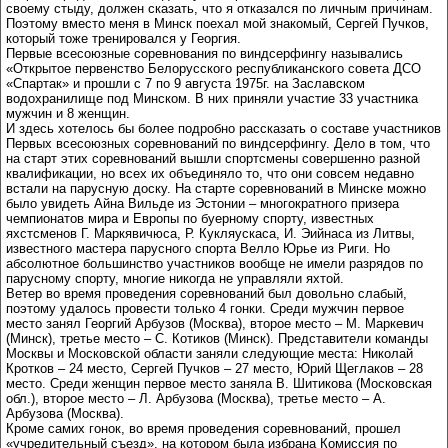
своему стыду, должен сказать, что я отказался по личным причинам.
Поэтому вместо меня в Минск поехал мой знакомый, Сергей Пучков,
который тоже тренировался у Георгия.
Первые всесоюзные соревнования по виндсерфингу назывались
«Открытое первенство Белорусского республиканского совета ДСО
«Спартак» и прошли с 7 по 9 августа 1975г. на Заславском
водохранилище под Минском. В них приняли участие 33 участника
мужчин и 8 женщин.
И здесь хотелось бы более подробно рассказать о составе участников
Первых всесоюзных соревнований по виндсерфингу. Дело в том, что
на старт этих соревнований вышли спортсмены совершенно разной
квалификации, но всех их объединяло то, что они совсем недавно
встали на парусную доску. На старте соревнований в Минске можно
было увидеть Айна Вильде из Эстонии – многократного призера
чемпионатов мира и Европы по буерному спорту, известных
яхстсменов Г. Маркявичюса, Р. Кукляускаса, И. Эийнаса из Литвы,
известного мастера парусного спорта Велло Юрье из Риги. Но
абсолютное большинство участников вообще не имели разрядов по
парусному спорту, многие никогда не управляли яхтой.
Ветер во время проведения соревнований был довольно слабый,
поэтому удалось провести только 4 гонки. Среди мужчин первое
место занял Георгий Арбузов (Москва), второе место – М. Маркевич
(Минск), третье место – С. Котиков (Минск). Представители команды
Москвы и Московской области заняли следующие места: Николай
Кротков – 24 место, Сергей Пучков – 27 место, Юрий Щеглаков – 28
место. Среди женщин первое место заняла В. Шитикова (Московская
обл.), второе место – Л. Арбузова (Москва), третье место – А.
Арбузова (Москва).
Кроме самих гонок, во время проведения соревнований, прошел
«учредительный съезд», на котором была избрана Комиссия по