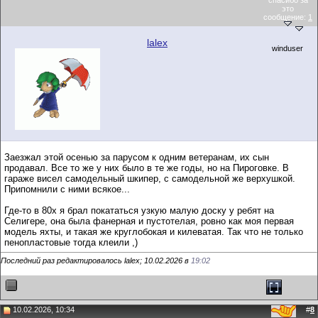
спасибо за
это
сообщение:
1
lalex
winduser
Заезжал этой осенью за парусом к одним ветеранам, их сын
продавал. Все то же у них было в те же годы, но на Пироговке. В
гараже висел самодельный шкипер, с самодельной же верхушкой.
Припомнили с ними всякое...
Где-то в 80х я брал покататься узкую малую доску у ребят на
Селигере, она была фанерная и пустотелая, ровно как моя первая
модель яхты, и такая же круглобокая и килеватая. Так что не только
пенопластовые тогда клеили ,)
Последний раз редактировалось lalex; 10.02.2026 в
19:02
10.02.2026, 10:34
#
8