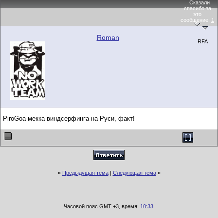
Сказали
спасибо за
это
сообщение:
1
Roman
RFA
PiroGoa-мекка виндсерфинга на Руси, факт!
«
Предыдущая тема
|
Следующая тема
»
Часовой пояс GMT +3, время:
10:33
.