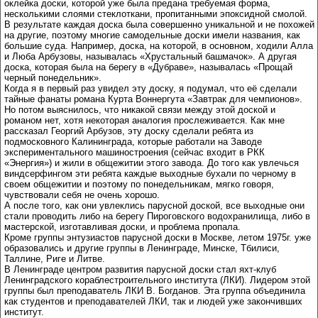
оклейка доски, которой уже была предана требуемая форма,
несколькими слоями стеклоткани, пропитанными эпоксидной смолой.
В результате каждая доска была совершенно уникальной и не похожей
на другие, поэтому многие самодельные доски имели названия, как
большие суда. Например, доска, на которой, в основном, ходили Алла
и Люба Арбузовы, называлась «Хрустальный башмачок». А другая
доска, которая была на берегу в «Дубраве», называлась «Прощай
черный понедельник».
Когда я в первый раз увидел эту доску, я подумал, что её сделали
тайные фанаты романа Курта Воннергута «Завтрак для чемпионов».
Но потом выяснилось, что никакой связи между этой доской и
романом нет, хотя некоторая аналогия прослеживается. Как мне
рассказал Георгий Арбузов, эту доску сделали ребята из
подмосковного Калининграда, которые работали на Заводе
экспериментального машиностроения (сейчас входит в РКК
«Энергия») и жили в общежитии этого завода. До того как увлечься
виндсерфингом эти ребята каждые выходные бухали по черному в
своем общежитии и поэтому по понедельникам, мягко говоря,
чувствовали себя не очень хорошо.
А после того, как они увлеклись парусной доской, все выходные они
стали проводить либо на берегу Пироговского водохранилища, либо в
мастерской, изготавливая доски, и проблема пропала.
Кроме группы энтузиастов парусной доски в Москве, летом 1975г. уже
образовались и другие группы в Ленинграде, Минске, Тбилиси,
Таллине, Риге и Литве.
В Ленинграде центром развития парусной доски стал яхт-клуб
Ленинградского кораблестроительного института (ЛКИ). Лидером этой
группы был преподаватель ЛКИ В. Богданов. Эта группа объединила
как студентов и преподавателей ЛКИ, так и людей уже закончивших
институт.