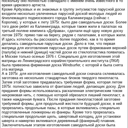
поскольку оно полностью совпадало с именем очень известного в то
время циркового артиста.
Кроме Арбузовых и их знакомых в группу энтузиастов парусной доски
входили несколько увлеченных парусной доской молодых людей из
близлежащего подмосковного города Калининграда (сейчас г.
Королев), у которых к лету 1975г. было две самодельных доски. Более
того двое ребят из Калининграда, которые также жили в палатках на
третьей поляне кемпинга «Дубрава», сделали ещё одну новую доску
летом 1975г. прямо там на берегу, рядом с палатками, в которых жили.
И здесь хотелось бы рассказать более подробно, как в то время
делались самодельные парусные доски. Дело в том, что первая
матрица для изготовления парусных досок путем формования верхней
(палуба) и нижней (днище) частей доски из стеклопластика появилась
в Москве только осенью 1976 г. Специально для изготовления этой
матрицы из Ленинградского кораблестроительного института (ЛКИ)
была привезена фирменная доска Windsurfer, с которой и была снята
эта матрица.
А в 1975г. для изготовления самодельной доски сначала склеивалась
заготовка из нескольких стандартных блоков твердого пенопласта.
Затем этой заготовке придавалась требуемая форма, которая летом
1975г. полностью зависела от фантазии людей, делающих доску. Для
придания формы использовалась раскаленная электрическим током
нихромовая нить, с помощью которой обрезался лишний пенопласт, а
также наждачная бумага. После придания пенопластовой заготовке
требуемой формы, для продольной жесткости будущей доски, в ней
прорезались продольные пазы, в которые вклеивались специально
подготовленные лонжероны из фанеры. Кроме того прорезалась
специальная продольная щель, швертовый колодец, для установки
шверта и намертво вклеивался деревянный (фанерный) плавник.
Заключительным этапом изготовления самодельной доски была