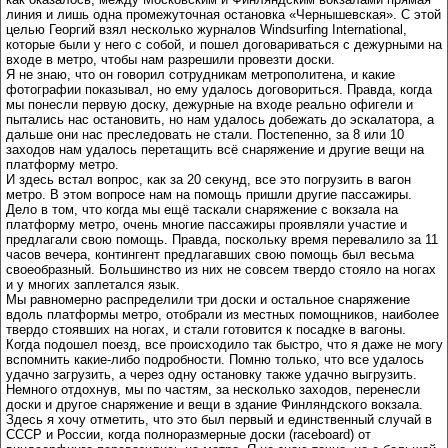
линия и лишь одна промежуточная остановка «Чернышевская». С этой
целью Георгий взял несколько журналов Windsurfing International,
которые были у него с собой, и пошел договариваться с дежурными на
входе в метро, чтобы нам разрешили провезти доски.
Я не знаю, что он говорил сотрудникам метрополитена, и какие
фотографии показывал, но ему удалось договориться. Правда, когда
мы понесли первую доску, дежурные на входе реально офигели и
пытались нас остановить, но нам удалось добежать до эскалатора, а
дальше они нас преследовать не стали. Постепенно, за 8 или 10
заходов нам удалось перетащить всё снаряжение и другие вещи на
платформу метро.
И здесь встал вопрос, как за 20 секунд, все это погрузить в вагон
метро. В этом вопросе нам на помощь пришли другие пассажиры.
Дело в том, что когда мы ещё таскали снаряжение с вокзала на
платформу метро, очень многие пассажиры проявляли участие и
предлагали свою помощь. Правда, поскольку время перевалило за 11
часов вечера, контингент предлагавших свою помощь был весьма
своеобразный. Большинство из них не совсем твердо стояло на ногах
и у многих заплетался язык.
Мы равномерно распределили три доски и остальное снаряжение
вдоль платформы метро, отобрали из местных помощников, наиболее
твердо стоявших на ногах, и стали готовится к посадке в вагоны.
Когда подошел поезд, все происходило так быстро, что я даже не могу
вспомнить какие-либо подробности. Помню только, что все удалось
удачно загрузить, а через одну остановку также удачно выгрузить.
Немного отдохнув, мы по частям, за несколько заходов, перенесли
доски и другое снаряжение и вещи в здание Финляндского вокзала.
Здесь я хочу отметить, что это был первый и единственный случай в
СССР и России, когда полноразмерные доски (raceboard) от