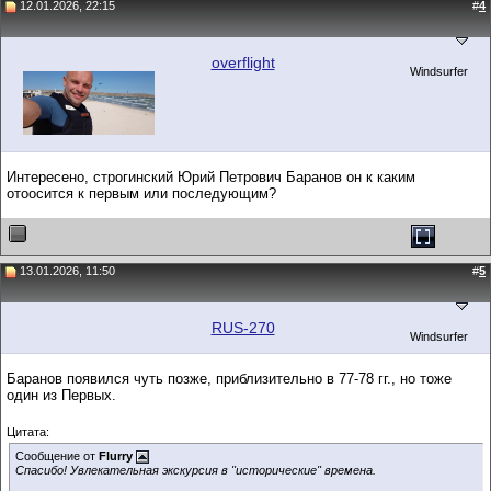
12.01.2026, 22:15
#
4
overflight
Windsurfer
Интересено, строгинский Юрий Петрович Баранов он к каким
отоосится к первым или последующим?
13.01.2026, 11:50
#
5
RUS-270
Windsurfer
Баранов появился чуть позже, приблизительно в 77-78 гг., но тоже
один из Первых.
Цитата:
Сообщение от
Flurry
Спасибо! Увлекательная экскурсия в "исторические" времена.