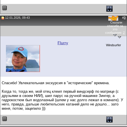
12.01.2026, 09:43
#
3
Сказали
спасибо за
это
сообщение:
2
Flurry
Windsurfer
Спасибо! Увлекательная экскурсия в "исторические" времена.
Когда то, тогда же, мой отец клеил первый виндсерф по матрице (с
друзьями в своем НИИ), шил парус на ручной машинке Зингер, а
гидрокостюм был водолазный (шлем у нас долго лежал в комнате). У
него, правда, дальше любительских катаний дело не дошло... зато
меня, потом, зацепило )))