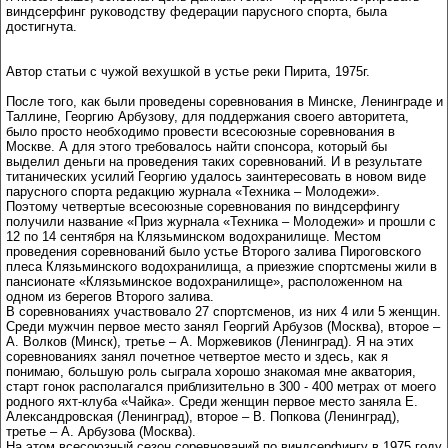
виндсерфинг руководству федерации парусного спорта, была
достигнута.
Автор статьи с чужой вехушкой в устье реки Пирита, 1975г.
После того, как были проведены соревнования в Минске, Ленинграде и
Таллине, Георгию Арбузову, для поддержания своего авторитета,
было просто необходимо провести всесоюзные соревнования в
Москве. А для этого требовалось найти спонсора, который бы
выделил деньги на проведения таких соревнований. И в результате
титанических усилий Георгию удалось заинтересовать в новом виде
парусного спорта редакцию журнала «Техника – Молодежи».
Поэтому четвертые всесоюзные соревнования по виндсерфингу
получили название «Приз журнала «Техника – Молодежи» и прошли с
12 по 14 сентября на Клязьминском водохранилище. Местом
проведения соревнований было устье Второго залива Пироговского
плеса Клязьминского водохранилища, а приезжие спортсмены жили в
пансионате «Клязьминское водохранилище», расположенном на
одном из берегов Второго залива.
В соревнованиях участвовало 27 спортсменов, из них 4 или 5 женщин.
Среди мужчин первое место занял Георгий Арбузов (Москва), второе –
А. Волков (Минск), третье – А. Моржевиков (Ленинград). Я на этих
соревнованиях занял почетное четвертое место и здесь, как я
понимаю, большую роль сыграла хорошо знакомая мне акватория,
старт гонок располагался приблизительно в 300 - 400 метрах от моего
родного яхт-клуба «Чайка». Среди женщин первое место заняла Е.
Александровская (Ленинград), второе – В. Попкова (Ленинград),
третье – А. Арбузова (Москва).
На этом всесоюзный сезон соревнований по виндсерфингу в 1975 году