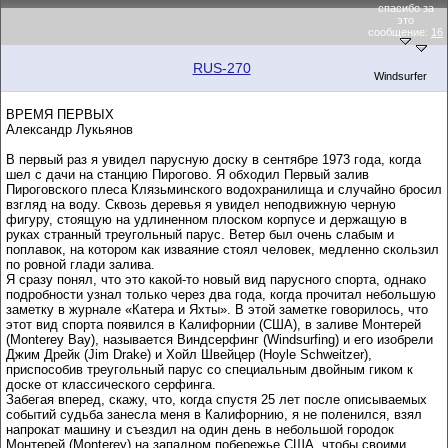
спасибо за
это
сообщение:
16
RUS-270
Windsurfer
ВРЕМЯ ПЕРВЫХ
Александр Лукьянов
В первый раз я увидел парусную доску в сентябре 1973 года, когда
шел с дачи на станцию Пирогово. Я обходил Первый залив
Пироговского плеса Клязьминского водохранилища и случайно бросил
взгляд на воду. Сквозь деревья я увидел неподвижную черную
фигуру, стоящую на удлиненном плоском корпусе и держащую в
руках странный треугольный парус. Ветер был очень слабым и
поплавок, на котором как изваяние стоял человек, медленно скользил
по ровной глади залива.
Я сразу понял, что это какой-то новый вид парусного спорта, однако
подробности узнал только через два года, когда прочитал небольшую
заметку в журнале «Катера и Яхты». В этой заметке говорилось, что
этот вид спорта появился в Калифорнии (США), в заливе Монтерей
(Monterey Bay), называется Виндсерфинг (Windsurfing) и его изобрели
Джим Дрейк (Jim Drake) и Хойл Швейцер (Hoyle Schweitzer),
приспособив треугольный парус со специальным двойным гиком к
доске от классического серфинга.
Забегая вперед, скажу, что, когда спустя 25 лет после описываемых
событий судьба занесла меня в Калифорнию, я не поленился, взял
напрокат машину и съездил на один день в небольшой городок
Монтерей (Monterey) на западном побережье США, чтобы своими