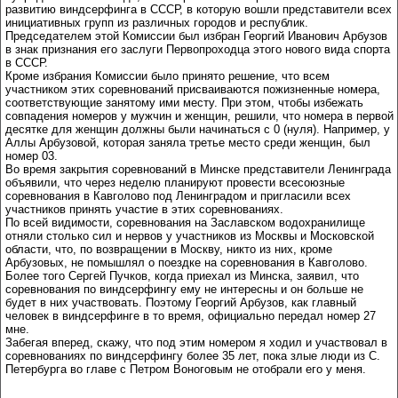
развитию виндсерфинга в СССР, в которую вошли представители всех
инициативных групп из различных городов и республик.
Председателем этой Комиссии был избран Георгий Иванович Арбузов
в знак признания его заслуги Первопроходца этого нового вида спорта
в СССР.
Кроме избрания Комиссии было принято решение, что всем
участником этих соревнований присваиваются пожизненные номера,
соответствующие занятому ими месту. При этом, чтобы избежать
совпадения номеров у мужчин и женщин, решили, что номера в первой
десятке для женщин должны были начинаться с 0 (нуля). Например, у
Аллы Арбузовой, которая заняла третье место среди женщин, был
номер 03.
Во время закрытия соревнований в Минске представители Ленинграда
объявили, что через неделю планируют провести всесоюзные
соревнования в Кавголово под Ленинградом и пригласили всех
участников принять участие в этих соревнованиях.
По всей видимости, соревнования на Заславском водохранилище
отняли столько сил и нервов у участников из Москвы и Московской
области, что, по возвращении в Москву, никто из них, кроме
Арбузовых, не помышлял о поездке на соревнования в Кавголово.
Более того Сергей Пучков, когда приехал из Минска, заявил, что
соревнования по виндсерфингу ему не интересны и он больше не
будет в них участвовать. Поэтому Георгий Арбузов, как главный
человек в виндсерфинге в то время, официально передал номер 27
мне.
Забегая вперед, скажу, что под этим номером я ходил и участвовал в
соревнованиях по виндсерфингу более 35 лет, пока злые люди из С.
Петербурга во главе с Петром Воноговым не отобрали его у меня.