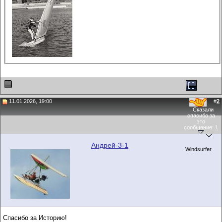
11.01.2026, 19:00
#
2
Сказали
спасибо за
это
сообщение:
1
Андрей-3-1
Windsurfer
Спасибо за Историю!