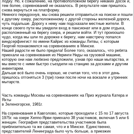
лодку. Но, к сожалению, на противоположном берегу никаких досок и,
тем более, соревнований не оказалось. В результате нам пришлось
снова вернуться на платформу.
Немного передохнув, мы снова решили отправиться на поиски и пошли
к другому озеру, расположенному с другой стороны железной дороги,
чуть подальше. Дорогу к нему нам подсказали местные жители. В
конце своего пути мы увидели вход в пансионат или в дом отдыха,
расположенный на берегу озера, и решили войти. И тут произошло
чудо, когда мы шли по дорожке к берегу, нам навстречу попался
виндсерфингист по имени Кайрис из команды Литвы, с которым
Георгий познакомился на соревнованиях в Минске.
Нашей радости не было предела! Более того, оказалось, что ребята
приехали на соревнования из Неринги Ниды на грузовой машине,
которую они нам любезно предложили, узнав про наши мытарства, и
мы вместе с ними быстро съездили на станцию за досками и другим
инвентарем.
Дальше всё было очень хорошо, не считая того, что в этот день
пришлось отгоняться 3 (три) гонки после ночи на вокзале и утренних
мытарств.
Часть команды Москвы на соревнованиях на Приз журнала Катера и
Яхты
в Зеленогорске, 1981г.
На соревнования в Кавголово, которые проходили с 15 по 17 августа
1975г. на озере Хеппо-Ярви приехало 38 участников, включая 5 или 6
женщин. География представительства участников была
приблизительно та же самая, что и в Минске. Единственно,
представителей Ленинграда было чуть больше, а приезжих