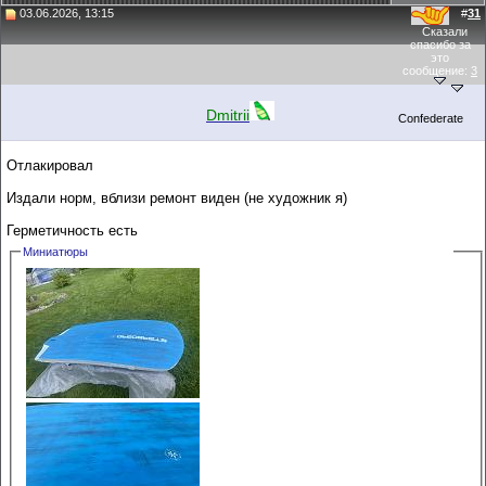
03.06.2026, 13:15
#
31
Сказали
спасибо за
это
сообщение:
3
Dmitrii
Confederate
Отлакировал
Издали норм, вблизи ремонт виден (не художник я)
Герметичность есть
Миниатюры