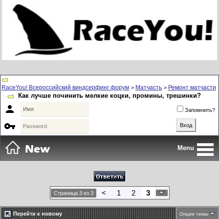
RaceYou! Всероссийский виндсерфинг форум
Матчасть
Ремонт матчасти
>
>
Как лучше починить мелкие коцки, промины, трешинки?

Запомнить?

Menu
<
1
2
3
Страница 3 из 3
Перейти к новому
Опции темы