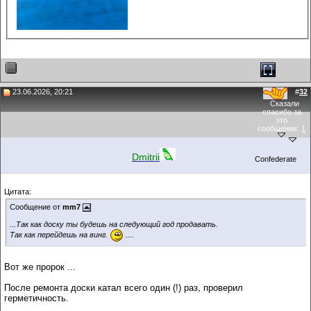
23.06.2026, 20:21
#
32
Сказали
спасибо за
это
сообщение:
1
Dmitrii
Confederate
Цитата:
Сообщение от
mm7
...Так как доску ты будешь на следующий год продавать.
Так как перейдешь на винг.
....
Вот же пророк ...
После ремонта доски катал всего один (!) раз, проверил
герметичность.