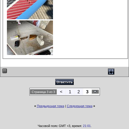
<
1
2
3
Страница 3 из 3
«
Предыдущая тема
|
Следующая тема
»
Часовой пояс GMT +3, время:
21:01
.