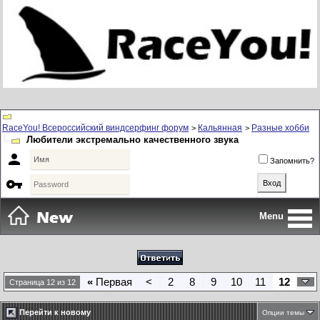
RaceYou! Всероссийский виндсерфинг форум
Кальянная
Разные хобби
>
>
Любители экстремально качественного звука

Запомнить?

Menu
«
Первая
<
2
8
9
10
11
12
Страница 12 из 12
Перейти к новому
Опции темы