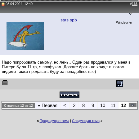
03.04.2024, 12:40
#
166
stas spb
Windsurfer
Надо попробовать самому, но лень.. Один раз продавался у меня в
Питере бу за 11 тр, я профукал. Дороже брать не хочу,т.к. потом
видимо также продавать буду за ненадобностью)
«
Первая
<
2
8
9
10
11
12
Страница 12 из 12
«
Предыдущая тема
|
Следующая тема
»