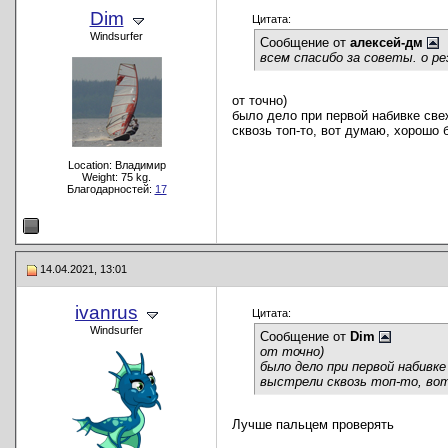
Dim
Цитата:
Windsurfer
Сообщение от
алексей-дм
всем спасибо за советы. о р
от точно)
было дело при первой набивке свеж
сквозь топ-то, вот думаю, хорошо 
Location: Владимир
Weight: 75 kg.
Благодарностей:
17
14.04.2021, 13:01
ivanrus
Цитата:
Windsurfer
Сообщение от
Dim
от точно)
было дело при первой набивке
выстрели сквозь топ-то, вот 
Лучше пальцем проверять