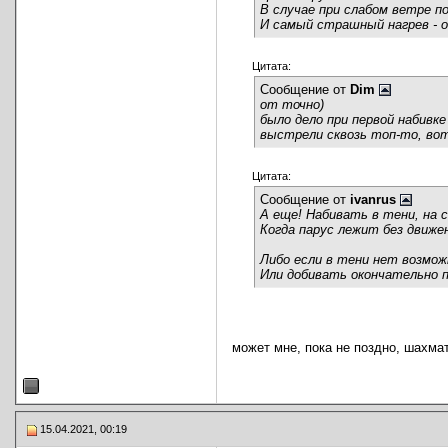
В случае при слабом ветре по
И самый страшный нагрев - 
Цитата:
Сообщение от
Dim
от точно)
было дело при первой набивке
выстрели сквозь топ-то, вот 
Цитата:
Сообщение от
ivanrus
А еще! Набивать в тени, на 
Когда парус лежит без движе
Либо если в тени нет возмож
Или добивать окончательно п
может мне, пока не поздно, шахма
15.04.2021, 00:19