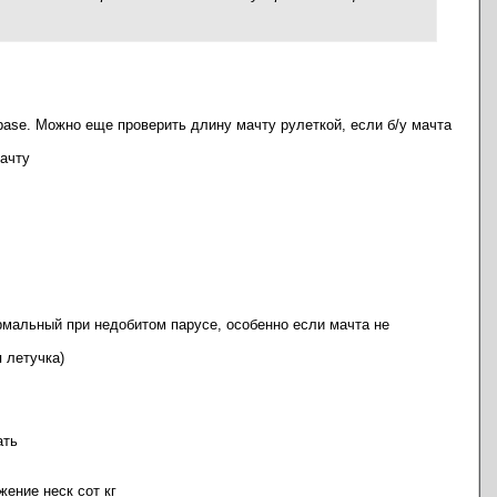
 base. Можно еще проверить длину мачту рулеткой, если б/у мачта
мачту
ормальный при недобитом парусе, особенно если мачта не
я летучка)
ать
ение неск сот кг