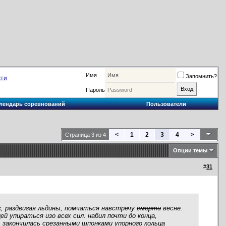
Имя
Запомнить?
сти
Пароль
лендарь соревнований
Пользователи
<
1
2
3
4
>
Страница 3 из 4
Опции темы
#
31
к, раздвигая льдины, помчаться навстречу
смерти
весне.
 упираться изо всех сил. набил почти до конца,
закончилась срезанными шпонками упорного кольца