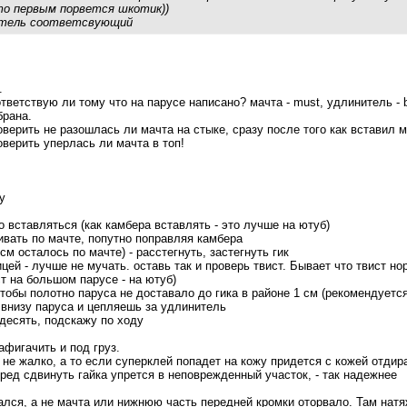
то первым порвется шкотик))
нитель соответсвующий
.
тветствую ли тому что на парусе написано? мачта - must, удлинитель -
брана.
оверить не разошлась ли мачта на стыке, сразу после того как вставил 
оверить уперлась ли мачта в топ!
у
 вставляться (как камбера вставлять - это лучше на ютуб)
ивать по мачте, попутно поправляя камбера
см осталось по мачте) - расстегнуть, застегнуть гик
цей - лучше не мучать. оставь так и проверь твист. Бывает что твист н
ст на большом парусе - на ютуб)
 чтобы полотно паруса не доставало до гика в районе 1 см (рекомендуетс
 внизу паруса и цепляешь за удлинитель
8десять, подскажу по ходу
афигачить и под груз.
 не жалко, а то если суперклей попадет на кожу придется с кожей отдир
ред сдвинуть гайка упрется в неповрежденный участок, - так надежнее
ался, а не мачта или нижнюю часть передней кромки оторвало. Там натяж