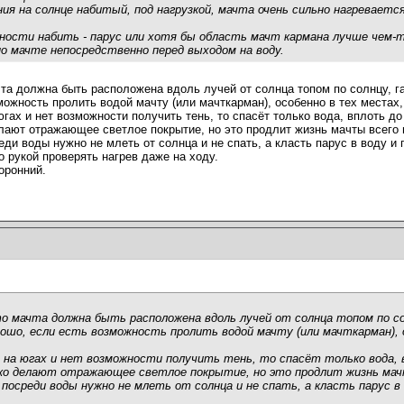
ния на солнце набитый, под нагрузкой, мачта очень сильно нагреваетс
ности набить - парус или хотя бы область мачт кармана лучше чем-
о мачте непосредственно перед выходом на воду.
ачта должна быть расположена вдоль лучей от солнца топом по солнцу, г
можность пролить водой мачту (или мачткарман), особенно в тех местах,
гах и нет возможности получить тень, то спасёт только вода, вплоть до
ают отражающее светлое покрытие, но это продлит жизнь мачты всего н
и воды нужно не млеть от солнца и не спать, а класть парус в воду и 
 рукой проверять нагрев даже на ходу.
оронний.
то мачта должна быть расположена вдоль лучей от солнца топом по сол
ошо, если есть возможность пролить водой мачту (или мачткарман), о
о на югах и нет возможности получить тень, то спасёт только вода, в
о делают отражающее светлое покрытие, но это продлит жизнь мачт
посреди воды нужно не млеть от солнца и не спать, а класть парус 