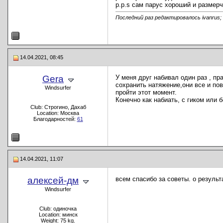
p.p.s сам парус хороший и размерч
Последний раз редактировалось ivanrus; 
14.04.2021, 08:45
Gera
У меня друг набивал один раз , пр
сохранить натяжение,они все и пов
Windsurfer
пройти этот момент.
Конечно как набиать, с гиком или 
Club: Строгино, Дахаб
Location: Москва
Благодарностей:
61
14.04.2021, 11:07
алексей-дм
всем спасибо за советы. о результ
Windsurfer
Club: одиночка
Location: минск
Weight: 75 kg.