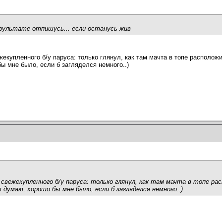
езультате отпишусь... если останусь жив
екупленного б/у паруса: только глянул, как там мачта в топе расположи
бы мне было, если б загляделся немного..)
 свежекупленного б/у паруса: только глянул, как там мачта в топе ра
думаю, хорошо бы мне было, если б загляделся немного..)