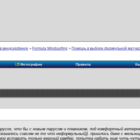
в виндсерфинге
Formula Windsurfing
Помощь в выборе формульной матча
>
>
Фотографии
Правила
Ка
русок, что бы с новым парусом и плавником, под комфортный ветеро
казалось совсем не то что неформульный)). пришлось даже с мельницей
мог вставить только верхний камбер. попытка набить еще чуть-чуть 