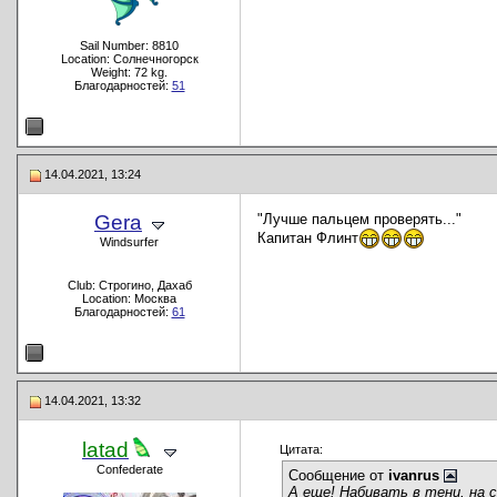
Sail Number: 8810
Location: Солнечногорск
Weight: 72 kg.
Благодарностей:
51
14.04.2021, 13:24
Gera
"Лучше пальцем проверять..."
Капитан Флинт
Windsurfer
Club: Строгино, Дахаб
Location: Москва
Благодарностей:
61
14.04.2021, 13:32
latad
Цитата:
Confederate
Сообщение от
ivanrus
А еще! Набивать в тени, на 