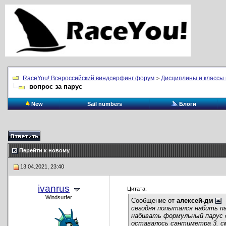
RaceYou! Всероссийский виндсерфинг форум
Дисциплины и классы 
>
вопрос за парус
New
Sail numbers
Блоги
Перейти к новому
13.04.2021, 23:40
ivanrus
Цитата:
Windsurfer
Сообщение от
алексей-дм
сегодня попытался набить па
набивать формульный парус о
оставалось сантиметра 3. с