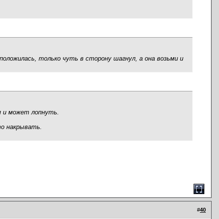
сположилась, только чуть в сторону шагнул, а она возьми и
я и может лопнуть.
то накрывать.
#
40