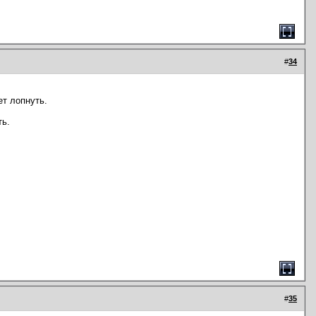
#
34
ет лопнуть.
ть.
#
35