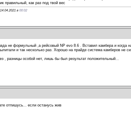
ик правильный, как раз под твой вес
14.04.2021 в
00:02
авда не формульный ,а рейсовый NP evo 8.6 . Вставил камбера и когда 
ылитали и так несколько раз. Хорошо на прайде система камберов не си
без , разницы особой нет, лишь бы был результат положительный...
ате отпишусь... если останусь жив