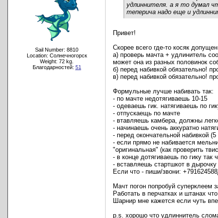
удлиннителя. а я то думал ч
теперича надо еще и удлин
Привет!
Скорее всего где-то косяк допущен
Sail Number: 8810
а) проверь мачта + удлинитель соо
Location: Солнечногорск
Weight: 72 kg.
может она из разных половинок со
Благодарностей:
51
б) перед набивкой обязательно! пр
в) перед набивкой обязательно! пр
Формульные лучше набивать так:
- по мачте недотягиваешь 10-15
- одеваешь гик. натягиваешь по гик
- отпускаещь по мачте
- втавляешь камбера, должны легко
- начинаешь очень аккуратно натяг
- перед окончательной набивкой (5 
- если прямо не набивается мельни
"оригинальная" (как проверить тви
- в конце дотягиваешь по гику так
- вставляешь стартшкот в дырочку
Если что - пиши/звони: +79162458
Мачт погон попробуй суперклеем з
Работать в перчатках и штанах что
Шарнир мне кажется если чуть впе
p.s. хорошо что удлиннитель слом