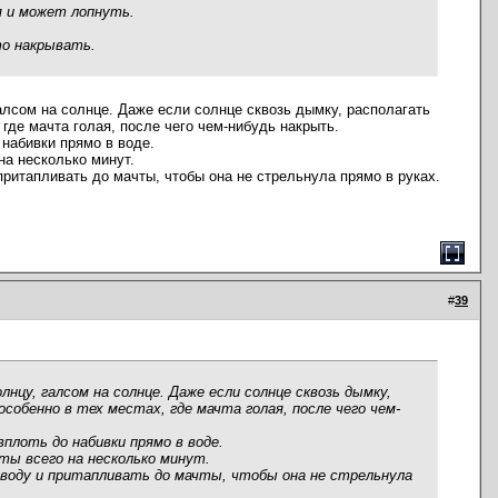
я и может лопнуть.
то накрывать.
алсом на солнце. Даже если солнце сквозь дымку, располагать
 где мачта голая, после чего чем-нибудь накрыть.
 набивки прямо в воде.
а несколько минут.
притапливать до мачты, чтобы она не стрельнула прямо в руках.
#
39
нцу, галсом на солнце. Даже если солнце сквозь дымку,
собенно в тех местах, где мачта голая, после чего чем-
плоть до набивки прямо в воде.
ы всего на несколько минут.
в воду и притапливать до мачты, чтобы она не стрельнула