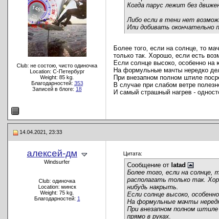
Когда парус лежит без движе
Либо если в тени нет возмож
Или добивать окончательно п
Более того, если на солнце, то м
только так. Хорошо, если есть воз
Если солнце высоко, особенно на ю
Club: не состою, чисто одиночка
На формульные мачты нередко дел
Location: C-Петербург
При внезапном полном штиле посред
Weight: 85 kg.
Благодарностей:
353
В случае при слабом ветре полезно
Записей в блоге:
18
И самый страшный нагрев - одност
14.04.2021, 23:33
алексей-дм
Цитата:
Windsurfer
Сообщение от
latad
Более того, если на солнце, 
располагать только так. Хор
Club: одиночка
нибудь накрыть.
Location: минск
Weight: 75 kg.
Если солнце высоко, особенн
Благодарностей:
1
На формульные мачты нередк
При внезапном полном штиле 
прямо в руках.