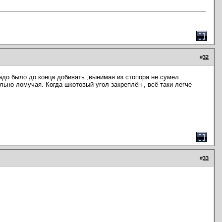
#
32
надо было до конца добивать ,вынимая из стопора не сумел
льно ломучая. Когда шкотовый угол закреплён , всё таки легче
#
33