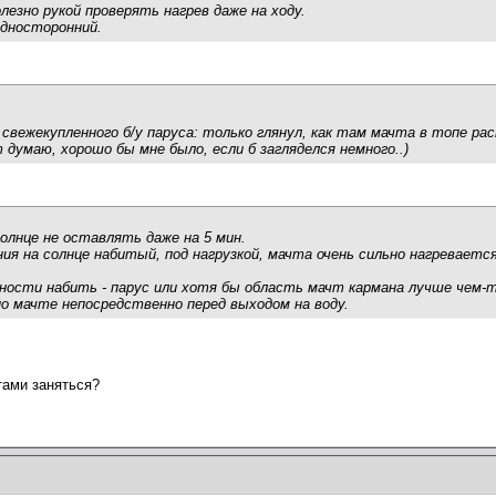
лезно рукой проверять нагрев даже на ходу.
односторонний.
 свежекупленного б/у паруса: только глянул, как там мачта в топе ра
думаю, хорошо бы мне было, если б загляделся немного..)
солнце не оставлять даже на 5 мин.
ния на солнце набитый, под нагрузкой, мачта очень сильно нагреваетс
ности набить - парус или хотя бы область мачт кармана лучше чем-
о мачте непосредственно перед выходом на воду.
тами заняться?