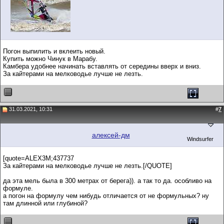
Погон выпилить и вклеить новый.
Купить можно Чинук в Марабу.
Камбера удобнее начинать вставлять от середины вверх и вниз.
За кайтерами на мелководье лучше не лезть.
31.03.2021, 10:31
#
7
алексей-дм
Windsurfer
[quote=ALEX3M;437737
За кайтерами на мелководье лучше не лезть.[/QUOTE]
да эта мель была в 300 метрах от берега)). а так то да. особливо на
формуле.
а погон на формулу чем нибудь отличается от не формульных? ну
там длинной или глубиной?