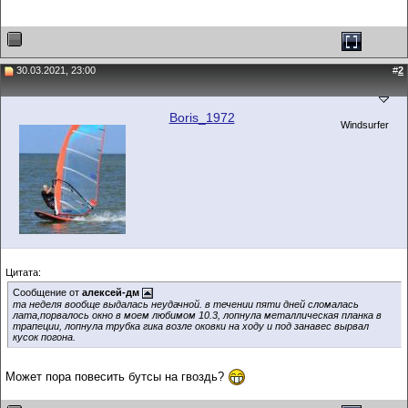
30.03.2021, 23:00
#
2
Boris_1972
Windsurfer
Цитата:
Сообщение от
алексей-дм
та неделя вообще выдалась неудачной. в течении пяти дней сломалась
лата,порвалось окно в моем любимом 10.3, лопнула металлическая планка в
трапеции, лопнула трубка гика возле оковки на ходу и под занавес вырвал
кусок погона.
Может пора повесить бутсы на гвоздь?