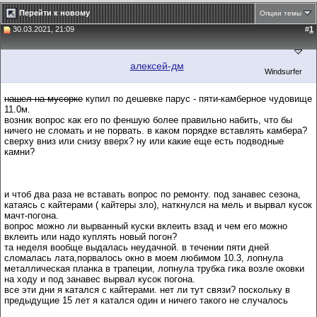
Перейти к новому
Опции темы
30.03.2021, 21:09
#
1
алексей-дм
Windsurfer
нашел на мусорке
купил по дешевке парус - пяти-камберное чудовище
11.0м.
возник вопрос как его по феншую более правильно набить, что бы
ничего не сломать и не порвать. в каком порядке вставлять камбера?
сверху вниз или снизу вверх? ну или какие еще есть подводные
камни?
и чтоб два раза не вставать вопрос по ремонту. под занавес сезона,
катаясь с кайтерами ( кайтеры зло), наткнулся на мель и вырвал кусок
мачт-погона.
вопрос можно ли вырванный куски вклеить взад и чем его можно
вклеить или надо куплять новый погон?
та неделя вообще выдалась неудачной. в течении пяти дней
сломалась лата,порвалось окно в моем любимом 10.3, лопнула
металлическая планка в трапеции, лопнула трубка гика возле оковки
на ходу и под занавес вырвал кусок погона.
все эти дни я катался с кайтерами. нет ли тут связи? поскольку в
предыдущие 15 лет я катался один и ничего такого не случалось