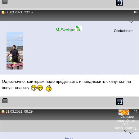
30.03.2021, 23:16
#
3
M-Skobar
Confederate
Однозначно, кайтерам надо предъявить и предложить скинуться на
новую снарягу
31.03.2021, 08:29
#
4
Сказали
спасибо за
это
сообщение:
1