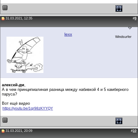
31.03.2021, 12:35
#
9
lexx
Windsurfer
алексей-дм
,
А в чем принципиалиная разница между набивкой 4 и 5 камберного
паруса?
Вот ещё видео
https://youtu.be/1qr98zKYYQY
31.03.2021, 20:09
#
10