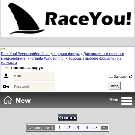
RaceYou! Всероссийский виндсерфинг форум
Дисциплины и классы в
>
виндсерфинге
Formula Windsurfing
Помощь в выборе формульной
>
>
матчасти
вопрос за парус

Запомнить?

Menu
1
2
3
4
>
Страница 1 из 4