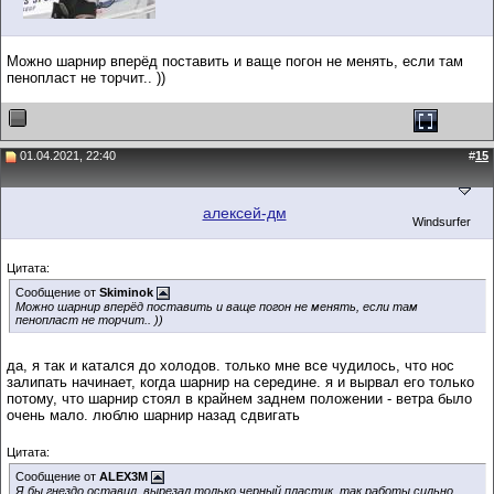
Можно шарнир вперёд поставить и ваще погон не менять, если там
пенопласт не торчит.. ))
01.04.2021, 22:40
#
15
алексей-дм
Windsurfer
Цитата:
Сообщение от
Skiminok
Можно шарнир вперёд поставить и ваще погон не менять, если там
пенопласт не торчит.. ))
да, я так и катался до холодов. только мне все чудилось, что нос
залипать начинает, когда шарнир на середине. я и вырвал его только
потому, что шарнир стоял в крайнем заднем положении - ветра было
очень мало. люблю шарнир назад сдвигать
Цитата:
Сообщение от
ALEX3M
Я бы гнездо оставил, вырезал только черный пластик, так работы сильно