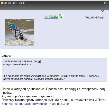
31.03.2021, 20:11
#
11
ALEX3M
Wild Wind Rider
Цитата:
Сообщение от
алексей-дм
о, тут наглядней, спс
я в принципе не знаю как там все устроено. но как я понял погон и колодец
идут отдельно? или их вместе можно купить?
Погон и колодец одинаковые. Просто есть колодцы с отверстием под
пробку.
А у вас пробка сделана отдельно.
Поэтому можно брать колодец нужной длины, он такой же как и Погон.
https://surfsport.ru/catalog/windsur...-mast-box-304/