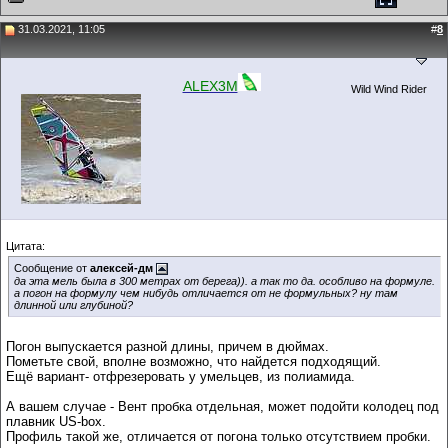
31.03.2021, 11:05
#
8
ALEX3M
Wild Wind Rider
Цитата:
Сообщение от
алексей-дм
да эта мель была в 300 метрах от берега)). а так то да. особливо на формуле.
а погон на формулу чем нибудь отличается от не формульных? ну там
длинной или глубиной?
Погон выпускается разной длины, причем в дюймах.
Пометьте свой, вполне возможно, что найдется подходящий.
Ещё вариант- отфрезеровать у умельцев, из полиамида.
А вашем случае - Вент пробка отдельная, может подойти колодец под
плавник US-box.
Профиль такой же, отличается от погона только отсутствием пробки.