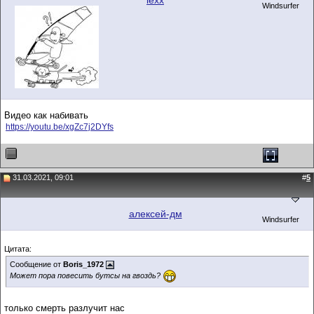
lexx
Windsurfer
Видео как набивать
https://youtu.be/xgZc7j2DYfs
31.03.2021, 09:01
#
5
алексей-дм
Windsurfer
Цитата:
Сообщение от
Boris_1972
Может пора повесить бутсы на гвоздь?
только смерть разлучит нас