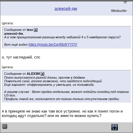
алексей-дм
Windsurfer
Цитата:
Сообщение от
lexx
алексей-дм
,
А в чем принципиалиная разница между набивкой 4 и 5 камберного паруса?
https://youtu.be/1qr98zKYYQY
Вот ещё видео
о, тут наглядней, спс
Цитата:
Сообщение от
ALEX3M
Погон выпускается разной длины, причем в дюймах.
Пометьте свой, вполне возможно, что найдется подходящий.
Ещё вариант- отфрезеровать у умельцев, из полиамида.
А вашем случае - Вент пробка отдельная, может подойти колодец под плавник
US-box.
Профиль такой же, отличается от погона только отсутствием пробки.
я в принципе не знаю как там все устроено. но как я понял погон и
колодец идут отдельно? или их вместе можно купить?