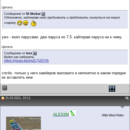
Цитата:
Сообщение от
M-Skobar
Однозначно, кайтерам надо предъявить и предложить скинуться на новую
снарягу
ужэ - взял парусами. два паруса по 7.5. кайтерам паруса ни к чему.
Цитата:
Сообщение от
lexx
Видео как набивать
https://youtu.be/xgZc7j2DYfs
спсбо. только у него камберов маловато и непонятно в каком порядке
их вставлять мне
31.03.2021, 10:11
#
6
ALEX3M
Wild Wind Rider