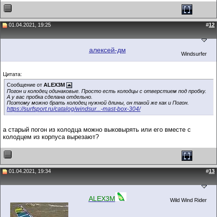
01.04.2021, 19:25
#
12
алексей-дм
Windsurfer
Цитата:
Сообщение от
ALEX3M
Погон и колодец одинаковые. Просто есть колодцы с отверстием под пробку.
А у вас пробка сделана отдельно.
Поэтому можно брать колодец нужной длины, он такой же как и Погон.
https://surfsport.ru/catalog/windsur...-mast-box-304/
а старый погон из колодца можно выковырять или его вместе с
колодцем из корпуса вырезают?
01.04.2021, 19:34
#
13
ALEX3M
Wild Wind Rider