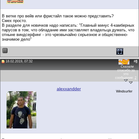
В ветке про вейв или фристайл такое можно представить?
Смех просто.
В разделе для новичков надо написать: "Главный минус 4-камберных
парусов в том, что обладание ими заставляет владельца думать, что
отныне виндсерфинг - это чрезвычайно серьезное и общественно-
значимое дело"
18.02.2019, 07:32
#
8
Сказали
спасибо за
это
сообщение:
2
alexxandder
Windsurfer