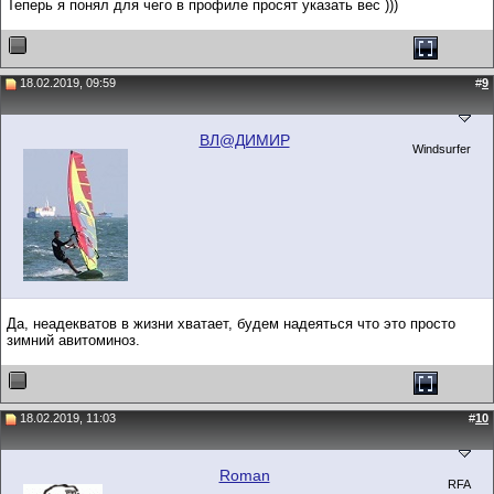
Теперь я понял для чего в профиле просят указать вес )))
18.02.2019, 09:59
#
9
ВЛ@ДИМИР
Windsurfer
Да, неадекватов в жизни хватает, будем надеяться что это просто
зимний авитоминоз.
18.02.2019, 11:03
#
10
Roman
RFA