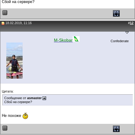
Сбой на сервере?
18.02.2019, 11:16
#
12
M-Skobar
Confederate
Цитата:
Сообщение от
asmaster
Сбой на сервере?
Не похоже