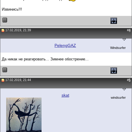
Извинись!!!
17.02.2019, 21:39
#
4
PelengGAZ
Windsurfer
Да никак не реагировать... Зимнее обострение...
17.02.2019, 21:44
#
5
skat
windsurfer