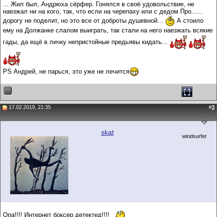
... Жил был, Андрюха сёрфер. Гонялся в своё удовольствие, не
наезжал ни на кого, так, что если на черепаху или с дедом Про......
дорогу не поделит, но это все от доброты душевной...
А стоило
ему на Должанке слалом выиграть, так стали на него наезжать всякие
гады, да ещё в личку непристойные предьявы кидать...
PS Андрей, не парься, это уже не лечится
17.02.2019, 21:35
#
3
skat
windsurfer
Опа!!!! Интернет боксер детектед!!!!