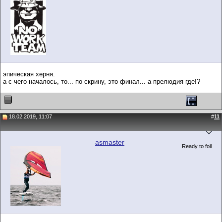
эпическая херня.
а с чего началось, то... по скрину, это финал... а прелюдия где!?
18.02.2019, 11:07
#
11
asmaster
Ready to foil