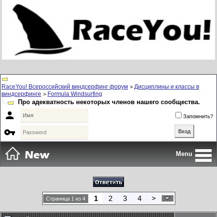
RaceYou! Всероссийский виндсерфинг форум
Дисциплины и классы в
>
виндсерфинге
Formula Windsurfing
>
Про адекватность некоторых членов нашего сообщества.

Запомнить?

Menu
1
2
3
4
>
Страница 1 из 4