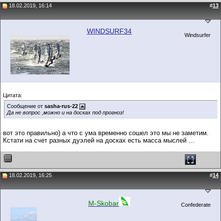
18.02.2019, 16:14
#
13
WINDSURF34
Windsurfer
Цитата:
Сообщение от
sasha-rus-22
Да не вопрос ,можно и на досках под прогноз!
вот это правильно) а что с ума временно сошел это мы не заметим.
Кстати на счет разных дуэлей на досках есть масса мыслей ...
18.02.2019, 16:25
#
14
M-Skobar
Confederate