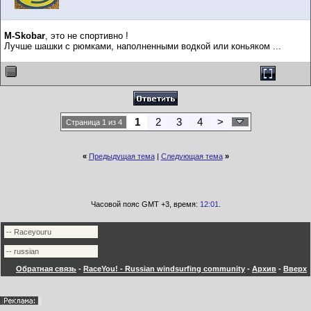
M-Skobar
, это не спортивно !
Лучше шашки с рюмками, наполненными водкой или коньяком ...
1
2
3
4
>
Страница 1 из 4
«
Предыдущая тема
|
Следующая тема
»
Часовой пояс GMT +3, время:
12:01
.
Обратная связь
-
RaceYou! - Russian windsurfing community
-
Архив
-
Вверх