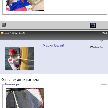
10.07.2017, 11:23
#
33
Мария Беляй
Windsurfer
Опять три дня и три ночи .
Миниатюры