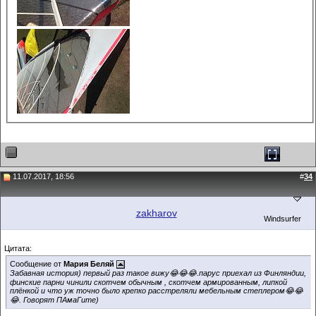
11.07.2017, 18:56
#
34
zakharov
Windsurfer
Цитата:
Сообщение от
Мария Беляй
Забавная история) первый раз такое вижу😂😂😂.парус приехал из Финляндии,
финские парни чинили скотчем обычным , скотчем армированным, липкой
плёнкой и что уж точно было крепко расстреляли мебельным степлером😂😂
😂. Говорят ПАмаГите)