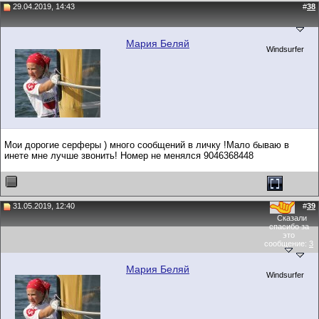
29.04.2019, 14:43
#
38
Мария Беляй
Windsurfer
Мои дорогие серферы ) много сообщений в личку !Мало бываю в
инете мне лучше звонить! Номер не менялся 9046368448
31.05.2019, 12:40
#
39
Сказали
спасибо за
это
сообщение:
3
Мария Беляй
Windsurfer