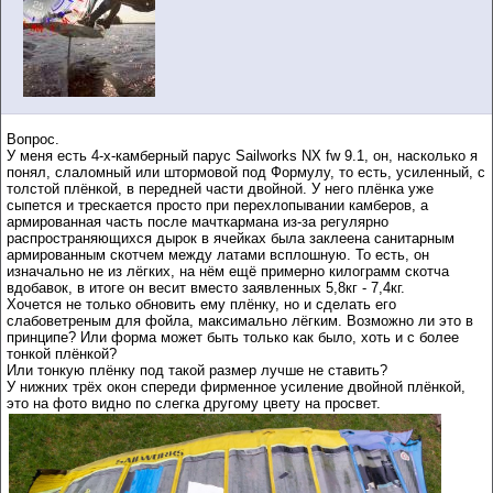
Вопрос.
У меня есть 4-х-камберный парус Sailworks NX fw 9.1, он, насколько я
понял, слаломный или штормовой под Формулу, то есть, усиленный, с
толстой плёнкой, в передней части двойной. У него плёнка уже
сыпется и трескается просто при перехлопывании камберов, а
армированная часть после мачткармана из-за регулярно
распространяющихся дырок в ячейках была заклеена санитарным
армированным скотчем между латами всплошную. То есть, он
изначально не из лёгких, на нём ещё примерно килограмм скотча
вдобавок, в итоге он весит вместо заявленных 5,8кг - 7,4кг.
Хочется не только обновить ему плёнку, но и сделать его
слабоветреным для фойла, максимально лёгким. Возможно ли это в
принципе? Или форма может быть только как было, хоть и с более
тонкой плёнкой?
Или тонкую плёнку под такой размер лучше не ставить?
У нижних трёх окон спереди фирменное усиление двойной плёнкой,
это на фото видно по слегка другому цвету на просвет.