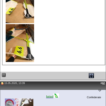
15.05.2020, 13:39
#
42
latad
Confederate