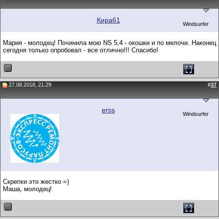
Кира61
Windsurfer
Мария - молодец! Починила мою NS 5,4 - окошки и по мелочи. Наконец
сегодня только опробовал - все отлично!!! Спасибо!
27.08.2018, 21:29
#
37
erss
Windsurfer
Скрепки это жестко =)
Маша, молодец!