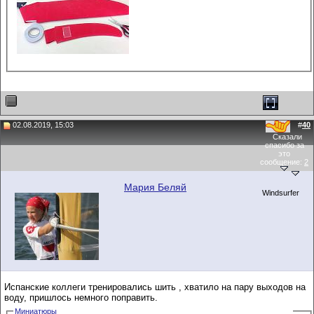
02.08.2019, 15:03
#
40
Сказали
спасибо за
это
сообщение:
2
Мария Беляй
Windsurfer
Испанские коллеги тренировались шить , хватило на пару выходов на
воду, пришлось немного поправить.
Миниатюры