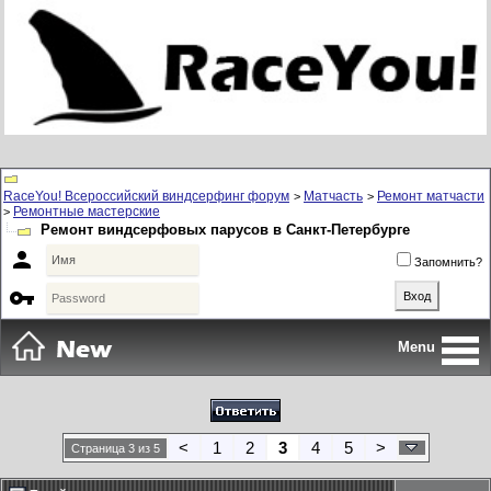
RaceYou! Всероссийский виндсерфинг форум
Матчасть
Ремонт матчасти
>
>
Ремонтные мастерские
>
Ремонт виндсерфовых парусов в Санкт-Петербурге

Запомнить?

Menu
<
1
2
3
4
5
>
Страница 3 из 5