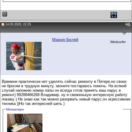
14.05.2020, 22:25
#
41
Мария Беляй
Windsurfer
Времени практически нет уделять сейчас ремонту в Питере,но своих
не бросим в трудную минуту, звоните постараюсь помочь. На всякий
случай напомню номер папы он всегда готов принять ваш парус в
ремонт) 89288466268 Владимир. ну и свеженькую интересную работу
покажу ) Не знаю как так можно разорвать новый парус,оч агрессивная
техника ))Но так интересней шить )
Миниатюры