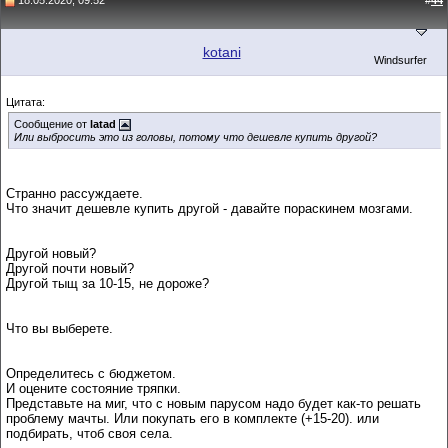
18.05.2020, 09:52
#
44
kotani
Windsurfer
Цитата:
Сообщение от
latad
Или выбросить это из головы, потому что дешевле купить другой?
Странно рассуждаете.
Что значит дешевле купить другой - давайте пораскинем мозгами.
Другой новый?
Другой почти новый?
Другой тыщ за 10-15, не дороже?
Что вы выберете.
Определитесь с бюджетом.
И оцените состояние тряпки.
Представьте на миг, что с новым парусом надо будет как-то решать
проблему мачты. Или покупать его в комплекте (+15-20). или
подбирать, чтоб своя села.