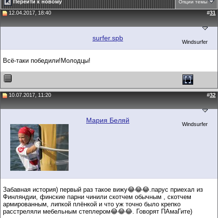
Перейти к новому
Опции темы
12.04.2017, 18:40
#
31
surfer.spb
Windsurfer
Всё-таки победили!Молодцы!
10.07.2017, 11:20
#
32
Мария Беляй
Windsurfer
Забавная история) первый раз такое вижу😂😂😂.парус приехал из
Финляндии, финские парни чинили скотчем обычным , скотчем
армированным, липкой плёнкой и что уж точно было крепко
расстреляли мебельным степлером😂😂😂. Говорят ПАмаГите)