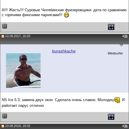
А!!! Жесть!!! Суровые Челябинские фрезеровщики- дети по сравнению
с горячими финскими парнягами!!!
10.09.2017, 16:20
#
35
burashkache
Windsurfer
NS Ice 5.3, замена двух окон. Сделала очень славно. Молодец
И
работает парус отлично
19.08.2018, 18:32
#
36