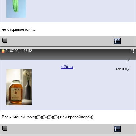
не открываетси....
21.07.2011, 17:52
#
3
d2ima
агент 0,7
Вась..меняй комп)))))))))))))))))))) или провайдера)))