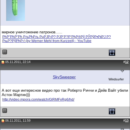
мирное уничтожение патронов......
РћР“РћР“Рћ РљРђРљ РџРЈР›Р? РЈР‘Р?Р’РђР®Рў РЎРўР•РќРЈ Р?
РњР?РўРђР›! (by Werner Mehl from Kurzzeit) - YouTube
05.11.2011, 22:14
#
12
SkySweeper
Windsurfer
А вот еще интересное видео про так Роберто Риччи и Дейв Вайт убили
Астон Мартин)))
http://video.mpora.com/watch/GlRMFvRg6/hd/
06.11.2011, 11:59
#
13