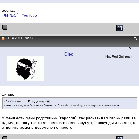
весна....
РђР№СЃ - YouTube
21.10.2011, 20:03
#
9
Oleg
Not Red Bull team
Цитата:
Сообщение от
Владимир
интересно, как быстро "карлсон" пойдет ко дну, если купол сложится...
У меня есть один родствиник ''карлсон'', так расказывал как ныряли за
одним, он ногу почти до колена в воду засунул, 2 секунды и на дне, а
отцепить ремень довольно не просто!