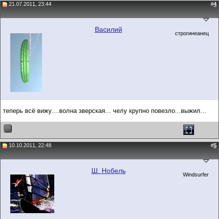
21.07.2011, 23:44
#
4
Василий
строгинеанец
теперь всё вижу....волна зверская... челу крупно повезло...выжил...
10.10.2011, 22:48
#
5
Ш. Нобель
Windsurfer