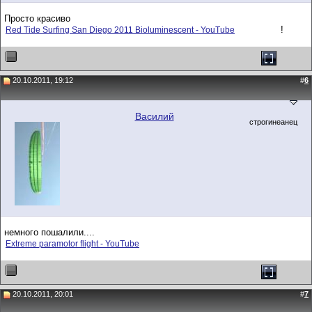
Просто красиво
!
Red Tide Surfing San Diego 2011 Bioluminescent - YouTube
20.10.2011, 19:12
#
6
Василий
строгинеанец
немного пошалили....
Extreme paramotor flight - YouTube
20.10.2011, 20:01
#
7