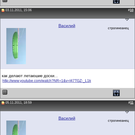
03.11.2011, 15:06
#
10
Василий
строгинеанец
как делают летаюшие доски...
http://www.youtube.com/watch?NR=1&v=I47TGZ-_L1k
05.11.2011, 18:59
#
11
Василий
строгинеанец