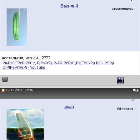
Василий
строгинеанец
ностальгия, что ли...????
РњРѕСЃРєРІРёС‡, РјРѕРґРµР»Рё РєРѕС‚РѕСЂС‹Рµ РјС‹ РЅРµ
СѓРІРёРґРёРј - YouTube
12.11.2011, 21:36
#
14
asan
Windsurfer