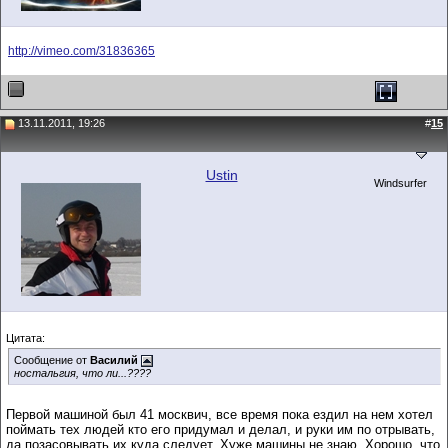
http://vimeo.com/31836365
13.11.2011, 19:26
#
15
Ustin
Windsurfer
Цитата:
Сообщение от
Василий
ностальгия, что ли...????
Первой машиной был 41 москвич, все время пока ездил на нем хотел
поймать тех людей кто его придумал и делал, и руки им по отрывать,
да позасовывать их куда следует. Хуже машины не знаю. Хорошо, что