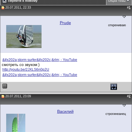
Перейти к новому
Опции темы
20.07.2011, 22:33
#
1
Prude
открениваю
&#x202a;storm surfer&#x202c;&rlm; - YouTube
смотреть со звуком:)
http://youtu.be/2JXLS6n0p2U
&#x202a;storm surfer&#x202c;&rlm; - YouTube
20.07.2011, 23:09
#
2
Василий
строгинеанец