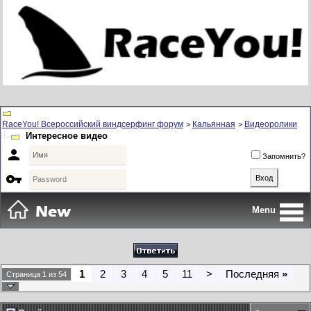
RaceYou! Всероссийский виндсерфинг форум
Кальянная
Видеоролики
>
>
Интересное видео

Запомнить?

Menu
1
2
3
4
5
11
>
Последняя
»
Страница 1 из 54