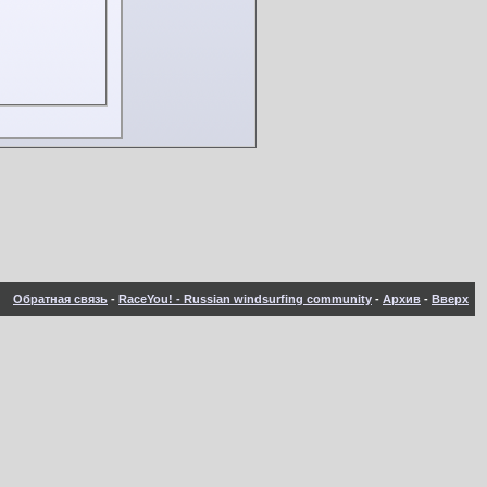
Обратная связь
-
RaceYou! - Russian windsurfing community
-
Архив
-
Вверх