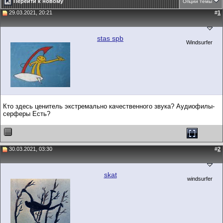
Перейти к новому
Опции темы
29.03.2021, 20:21
#
1
stas spb
Windsurfer
Кто здесь ценитель экстремально качественного звука? Аудиофилы-
серферы Есть?
30.03.2021, 03:30
#
2
skat
windsurfer