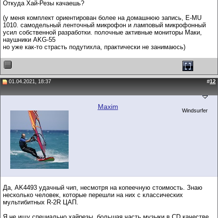
Откуда Хай-Резы качаешь?
(у меня комплект ориентирован более на домашнюю запись, E-MU
1010. самодельный ленточный микрофон и ламповый микрофонный
усил собственной разработки. полочные активные мониторы Маки,
наушники AKG-55
но уже как-то страсть подутихла, практически не занимаюсь)
01.04.2021, 18:37
#
12
Maxim
Windsurfer
Да, AK4493 удачный чип, несмотря на копеечную стоимость. Знаю
несколько человек, которые перешли на них с классических
мультибитных R-2R ЦАП.
Я не ищу специально хайрезы, большая часть музыки в CD качестве.