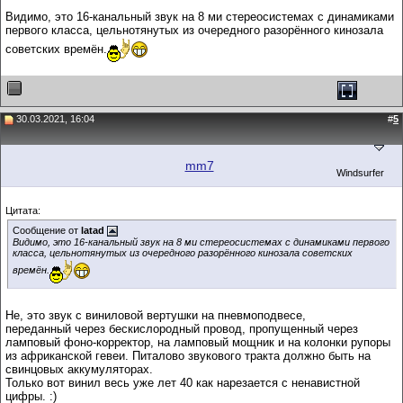
Видимо, это 16-канальный звук на 8 ми стереосистемах с динамиками
первого класса, цельнотянутых из очередного разорённого кинозала
советских времён.
30.03.2021, 16:04
#
5
mm7
Windsurfer
Цитата:
Сообщение от
latad
Видимо, это 16-канальный звук на 8 ми стереосистемах с динамиками первого
класса, цельнотянутых из очередного разорённого кинозала советских
времён.
Не, это звук с виниловой вертушки на пневмоподвесе,
переданный через бескислородный провод, пропущенный через
ламповый фоно-корректор, на ламповый мощник и на колонки рупоры
из африканской гевеи. Питалово звукового тракта должно быть на
свинцовых аккумуляторах.
Только вот винил весь уже лет 40 как нарезается с ненавистной
цифры. :)