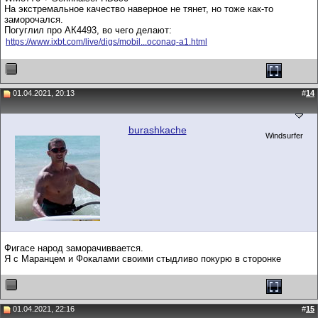
На экстремальное качество наверное не тянет, но тоже как-то
заморочался.
Погуглил про АК4493, во чего делают:
https://www.ixbt.com/live/digs/mobil...oconaq-a1.html
01.04.2021, 20:13
#
14
burashkache
Windsurfer
Фигасе народ заморачиввается.
Я с Маранцем и Фокалами своими стыдливо покурю в сторонке
01.04.2021, 22:16
#
15