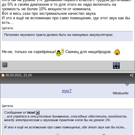
до 5% в своём диапазоне и то для этого их надо включать на
громкость не более 10% мощности от номинала.
Вот и весь сказ про экстремальное качество звука.
И это я ещё не вспоминаю про само помещение, где этот звук как бы
есть...
Цитата:
Питалово звукового тракта должно быть на свинцовых аккумуляторах.
Не-не, только на серебряных!
Свинец для нищебродов...
30.03.2021, 21:24
#
7
mm7
Windsurfer
Цитата:
Сообщение от
latad
.. всё упрётся в отсутствие динамиков, способных обеспечить линейность
между электрическим и звуковым трактом хотя бы на уровне 1%.
...
И это я ещё не вспоминаю про само помещение, где этот звук как бы есть...