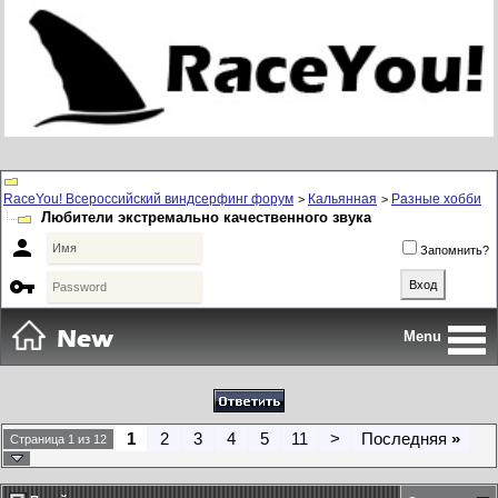
RaceYou! Всероссийский виндсерфинг форум
Кальянная
Разные хобби
>
>
Любители экстремально качественного звука

Запомнить?

Menu
1
2
3
4
5
11
>
Последняя
»
Страница 1 из 12