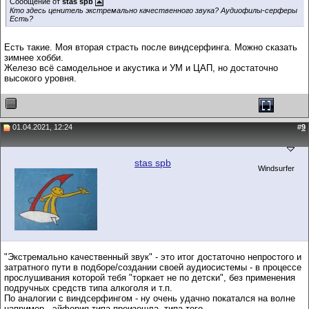
Сообщение от
stas spb
Кто здесь ценитель экстремально качественного звука? Аудиофилы-серферы
Есть?
Есть такие. Моя вторая страсть после виндсерфинга. Можно сказать
зимнее хобби.
Железо всё самодельное и акустика и УМ и ЦАП, но достаточно
высокого уровня.
01.04.2021, 12:24
#
9
stas spb
Windsurfer
"Экстремально качественный звук" - это итог достаточно непростого и
затратного пути в подборе/создании своей аудиосистемы - в процессе
прослушивания которой тебя "торкает не по детски", без применения
подручных средств типа алкоголя и т.п.
По аналогии с виндсерфингом - ну очень удачно покатался на волне
например - эйфория типа произошла, типа того.