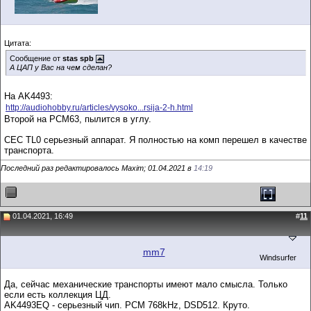
Цитата:
Сообщение от
stas spb
А ЦАП у Вас на чем сделан?
На AK4493:
http://audiohobby.ru/articles/vysoko...rsija-2-h.html
Второй на PCM63, пылится в углу.
СЕС TL0 серьезный аппарат. Я полностью на комп перешел в качестве
транспорта.
Последний раз редактировалось Maxim; 01.04.2021 в
14:19
01.04.2021, 16:49
#
11
mm7
Windsurfer
Да, сейчас механические транспорты имеют мало смысла. Только
если есть коллекция ЦД.
AK4493EQ - серьезный чип. PCM 768kHz, DSD512. Круто.