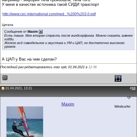
У меня в качестве источника такой СИДИ транспорт
http://www.cec-international.com/med...%200%203.0.pdf
Цитата:
Сообщение от
Maxim
Есть такие. Моя вторая страсть после виндсерфинга. Можно сказать зимнее
хобби.
Железо всё самодельное и акустика и УМ и ЦАП, но достаточно высокого
уровня.
А ЦАП у Вас на чем сделан?
Последний раз редактировалось stas spb; 01.04.2021 в
12:36
01.04.2021, 13:21
#
10
Maxim
Windsurfer