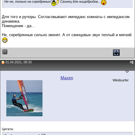
Не-не, только на серебряных!
Свинец для нищебродов...
Для того и рупоры. Согласовывают импеданс комнаты с импедансом
динамика.
Помещение - да...
Не, серебрянные сильно звенят. А от свинцовых звук теплый и мягкий.
01.04.2021, 08:33
#
8
Maxim
Windsurfer
Цитата: