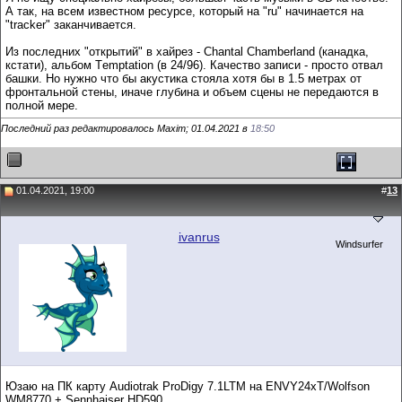
А так, на всем известном ресурсе, который на "ru" начинается на
"trасker" заканчивается.
Из последних "открытий" в хайрез - Chantal Chamberland (канадка,
кстати), альбом Тemptation (в 24/96). Качество записи - просто отвал
башки. Но нужно что бы акустика стояла хотя бы в 1.5 метрах от
фронтальной стены, иначе глубина и объем сцены не передаются в
полной мере.
Последний раз редактировалось Maxim; 01.04.2021 в
18:50
01.04.2021, 19:00
#
13
ivanrus
Windsurfer
Юзаю на ПК карту Audiotrak ProDigy 7.1LTM на ENVY24xT/Wolfson
WM8770 + Sennhaiser HD590