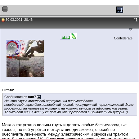
30.03.2021, 20:46
#
6
latad
Confederate
Цитата:
Сообщение от
mm7
Не, это звук с виниловой вертушки на пневмоподвесе,
переданный через бескислородный провод, пропущенный через ламповый фоно-
корректор, на ламповый мощник и на колонки рупоры из африканской гевеи.
Только вот винил весь уже лет 40 как нарезается с ненавистной цифры. :)
Можно как угодно пальцы гнуть и делать любые бескислородные
трассы, но всё упрётся в отсутствие динамиков, способных
обеспечить линейность между электрическим и звуковым трактом
хотя бы на уровне 1%. Динамики первого класса с трудом дотягивают