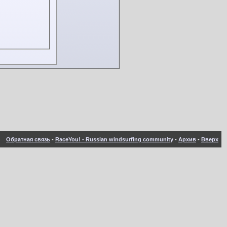
Обратная связь
-
RaceYou! - Russian windsurfing community
-
Архив
-
Вверх