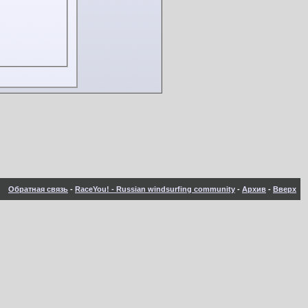
Обратная связь
-
RaceYou! - Russian windsurfing community
-
Архив
-
Вверх