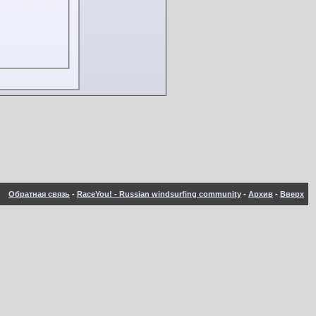
Обратная связь
-
RaceYou! - Russian windsurfing community
-
Архив
-
Вверх