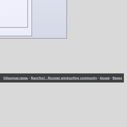
Обратная связь
-
RaceYou! - Russian windsurfing community
-
Архив
-
Вверх