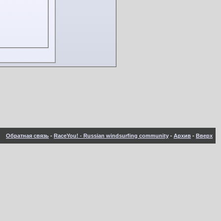
Обратная связь
-
RaceYou! - Russian windsurfing community
-
Архив
-
Вверх