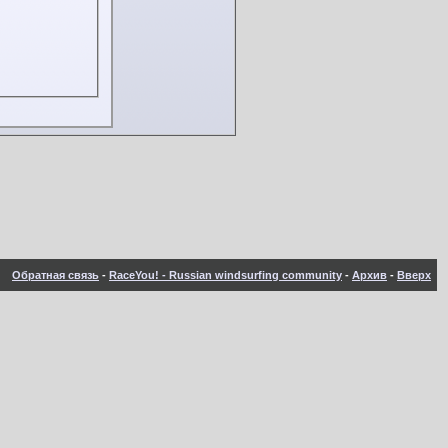
Обратная связь
-
RaceYou! - Russian windsurfing community
-
Архив
-
Вверх