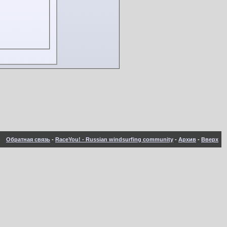
Обратная связь
-
RaceYou! - Russian windsurfing community
-
Архив
-
Вверх