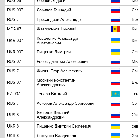
RUS 06
Леонов Андрей
Мо
RUS 007
Даричев Геннадий
Се
RUS 7
Просандеев Александр
Во
MDA 07
Жаворонков Николай
Ки
Коваленко Александр
UKR 007
Ки
Анатольевич
UKR 007
Пищенко Димтрий
Се
RUS 07
Рочев Дмитрий Алексеевич
Ми
RUS 7
Жилин Егор Алексеевич
Са
Москвин Константин
RUS 07
Вл
Александрович
KZ 007
Теплов Виталий
Те
RUS 7
Аскеров Александр Сергеевич
Со
Яковлев Виталий
RUS 8
Са
Александрович
UKR 8
Пищенко Дмитрий Сергеевич
се
UKR 8
Дергунов Владислав
Ха