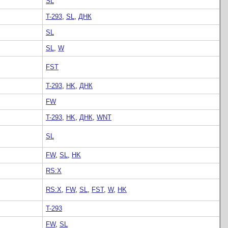
SL
T-293
,
SL
,
ДНК
SL
SL
,
W
FST
T-293
,
HK
,
ДНК
FW
T-293
,
HK
,
ДНК
,
WNT
SL
FW
,
SL
,
HK
RS:X
RS:X
,
FW
,
SL
,
FST
,
W
,
HK
T-293
FW
,
SL