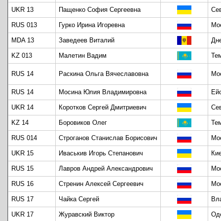
UKR 13
Пащенко София Сергеевна
Се
RUS 013
Гурко Ирина Игоревна
Мо
MDA 13
Заведеев Виталий
Дн
KZ 013
Малетин Вадим
Те
RUS 14
Раскина Ольга Вячеславовна
Мо
RUS 14
Мосина Юлия Владимировна
Ей
UKR 14
Коротков Сергей Дмитриевич
Се
KZ 14
Боровиков Олег
Те
RUS 014
Строганов Станислав Борисович
Мо
UKR 15
Иваськив Игорь Степанович
Ки
RUS 15
Лавров Андрей Александрович
Мо
RUS 16
Стренин Алексей Сергеевич
Мо
RUS 17
Чайка Сергей
Вл
UKR 17
Журавский Виктор
Од