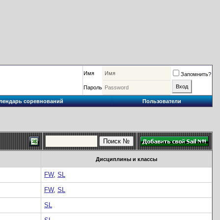
Имя
Запомнить?
Пароль
лендарь соревнований
Пользователи
Дисциплины и классы
FW
,
SL
FW
,
SL
SL