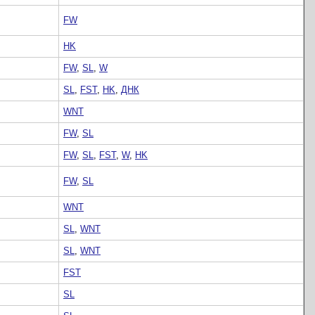
FW
HK
FW
,
SL
,
W
SL
,
FST
,
HK
,
ДНК
WNT
FW
,
SL
FW
,
SL
,
FST
,
W
,
HK
FW
,
SL
WNT
SL
,
WNT
SL
,
WNT
FST
SL