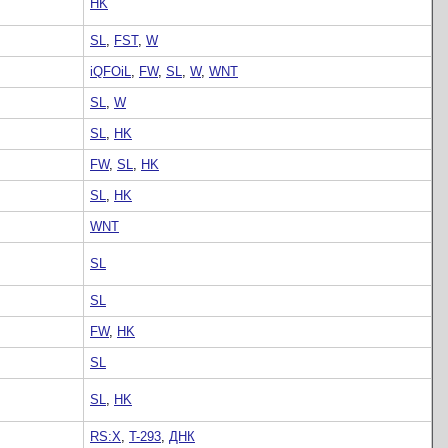
HK
SL
,
FST
,
W
iQFOiL
,
FW
,
SL
,
W
,
WNT
SL
,
W
SL
,
HK
FW
,
SL
,
HK
SL
,
HK
WNT
SL
SL
FW
,
HK
SL
SL
,
HK
RS:X
,
T-293
,
ДНК