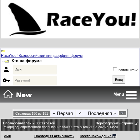
RaceYou! Всероссийский виндсерфинг форум
Кто на форуме

Запомнить?

Menu
«
Первая
<
Последняя
»
Страница 180 из 151
1 пользователей и 3001 гостей
Перезагрузить страницу
Рекорд одновременного пребывания 55099, это было 21.03.2026 в 14:20.
Имя
Последняя активность
Местонахождение