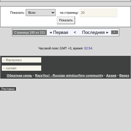
Показать:
на страницу:
«
Первая
<
Последняя
»
Страница 180 из 151
Часовой пояс GMT +3, время:
02:54
.
Обратная связь
-
RaceYou! - Russian windsurfing community
-
Архив
-
Вверх